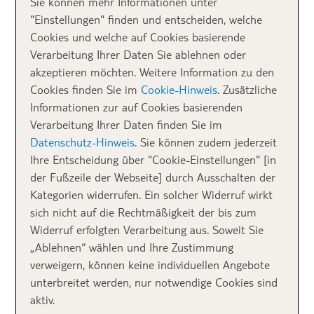
Sie können mehr Informationen unter
Welcome to Paradise
"Einstellungen" finden und entscheiden, welche
Cookies und welche auf Cookies basierende
In einer
ruhig gelegenen Privatbucht
befindet sich
Verarbeitung Ihrer Daten Sie ablehnen oder
das Traumresort in der Nähe von Agios Nikolaos, im
akzeptieren möchten. Weitere Information zu den
Nordosten der Insel Kreta. Schon die Ankunft
Cookies finden Sie im
Cookie-Hinweis
. Zusätzliche
erinnert an Szenen aus einem Film: Lächelnde
Informationen zur auf Cookies basierenden
Mitarbeiter warten am Eingang des Hotels, nehmen
Verarbeitung Ihrer Daten finden Sie im
uns im Sonnenschein in Empfang und führen uns
Datenschutz-Hinweis
. Sie können zudem jederzeit
nach einer kleinen Erfrischung auf den Steg.
Ihre Entscheidung über "Cookie-Einstellungen" [in
Willkommen im Luxusparadies! Das ist der perfekte
der Fußzeile der Webseite] durch Ausschalten der
Ort, um den ersten Blick über das Resort in vollen
Kategorien widerrufen. Ein solcher Widerruf wirkt
Zügen genießen zu können. Das glitzernde Meer, der
sich nicht auf die Rechtmäßigkeit der bis zum
Blick über die private Bucht, die an die Natur
Widerruf erfolgten Verarbeitung aus. Soweit Sie
angepassten kleinen Gebäude und Villen – ein Traum!
„Ablehnen“ wählen und Ihre Zustimmung
verweigern, können keine individuellen Angebote
unterbreitet werden, nur notwendige Cookies sind
aktiv.