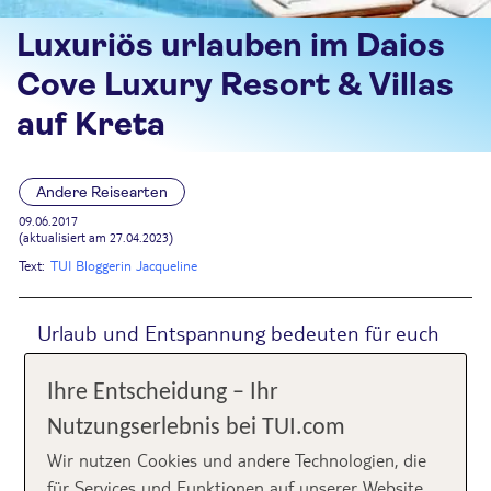
Luxuriös urlauben im Daios
Cove Luxury Resort & Villas
auf Kreta
Andere Reisearten
09.06.2017
(aktualisiert am 27.04.2023)
Text:
TUI Bloggerin Jacqueline
Urlaub und Entspannung bedeuten für euch
ein herausragendes Urlaubsresort zu finden,
Ihre Entscheidung – Ihr
wunschlos glücklich zu sein und am Morgen
den Meerblick bei einer Tasse Kaffee zu
Nutzungserlebnis bei TUI.com
genießen? Für all diejenigen, die diese
Wir nutzen Cookies und andere Technologien, die
für Services und Funktionen auf unserer Website