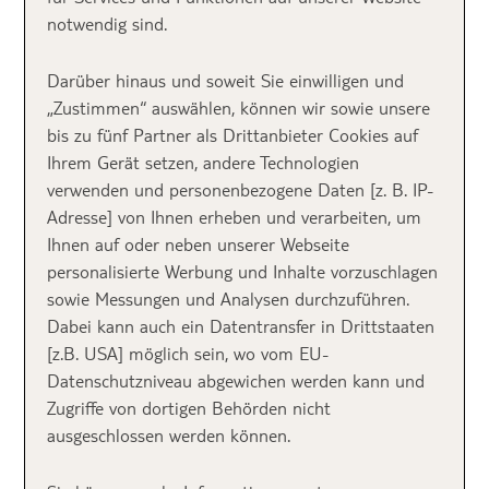
Ansprüche haben, hat TUI Bloggerin
notwendig sind.
Jacqueline heute einen absoluten
Traumhoteltipp: Das 5-Sterne Beach Resort
Darüber hinaus und soweit Sie einwilligen und
Daios Cove Luxury Resort & Villas. Und sie
„Zustimmen“ auswählen, können wir sowie unsere
muss es wissen, denn sie war vor kurzem erst
bis zu fünf Partner als Drittanbieter Cookies auf
für 1 Woche da.
Ihrem Gerät setzen, andere Technologien
verwenden und personenbezogene Daten [z. B. IP-
Adresse] von Ihnen erheben und verarbeiten, um
Ihnen auf oder neben unserer Webseite
personalisierte Werbung und Inhalte vorzuschlagen
sowie Messungen und Analysen durchzuführen.
Dabei kann auch ein Datentransfer in Drittstaaten
[z.B. USA] möglich sein, wo vom EU-
Datenschutzniveau abgewichen werden kann und
Zugriffe von dortigen Behörden nicht
ausgeschlossen werden können.
Traumhafter Ausblick vom Daios Cove Luxury Resort & Villas