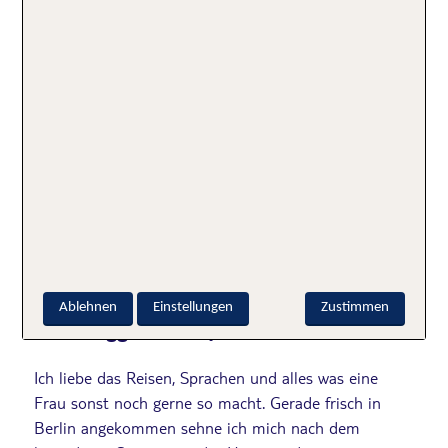
Infinitypool
Kreta
Luxus
Luxushotel
Geschrieben von
Ablehnen
Einstellungen
Zustimmen
TUI Bloggerin Jacqueline
Ich liebe das Reisen, Sprachen und alles was eine
Frau sonst noch gerne so macht. Gerade frisch in
Berlin angekommen sehne ich mich nach dem