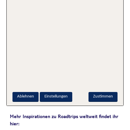
Blick auf die untergehende Sonne im Vulkanpark Tower Hill
Wildlife Reserve.
| AdobeStock/Stephane Debove
Short Facts Warrnambool
Must-See:
Logan’s Beach (Walbeobachtung), Tower
Hill Wildlife Reserve
Hotel-Tipp:
Blue Whale Motor Inn & Apartments
–
Ablehnen
Einstellungen
Zustimmen
nettes Motel im Zentrum von Warrnambool
Mehr Inspirationen zu Roadtrips weltweit findet ihr
hier: