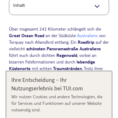
Inhalt
Über insgesamt 243 Kilometer schlängelt sich die
Great Ocean Road
an der Südküste
Australiens
von
Torquay nach Allansford entlang. Ein
Roadtrip
auf der
vielleicht
schönsten Panoramastraße Australiens
führt euch durch dichten
Regenwald
, vorbei an
bizarren Felsformationen und durch
lebendige
Küstenorte
mit echten
Traumstränden
. Trotz ihrer
überschaubaren Länge bietet die
Great Ocean Road
Ihre Entscheidung – Ihr
enorm viele Highlights – und legt eine entsprechend
großzügig ausgelegte Zeitplanung nahe. Wir stellen
Nutzungserlebnis bei TUI.com
euch die Eigenheiten und besten Sehenswürdigkeiten
Wir nutzen Cookies und andere Technologien, die
der Küstenstraße vor.
für Services und Funktionen auf unserer Website
notwendig sind.
➯ Euren Mietwagen bucht ihr bequem vorab bei
TUI