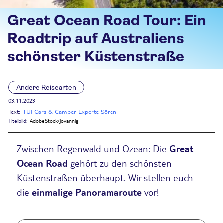
Great Ocean Road Tour: Ein
Roadtrip auf Australiens
schönster Küstenstraße
Andere Reisearten
03.11.2023
Text:
TUI Cars & Camper Experte Sören
Titelbild:
AdobeStock/jovannig
Zwischen Regenwald und Ozean: Die
Great
Ocean
Road
gehört zu den schönsten
Küstenstraßen überhaupt. Wir stellen euch
die
einmalige Panoramaroute
vor!