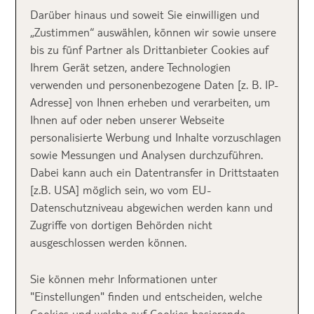
Cars
Darüber hinaus und soweit Sie einwilligen und
„Zustimmen“ auswählen, können wir sowie unsere
Wissenswertes
bis zu fünf Partner als Drittanbieter Cookies auf
Ihrem Gerät setzen, andere Technologien
verwenden und personenbezogene Daten [z. B. IP-
➯
Reisezeit:
Die Great Ocean Road sorgt das ganze
Adresse] von Ihnen erheben und verarbeiten, um
Jahr über für unvergessliche Eindrücke. Das beste
Ihnen auf oder neben unserer Webseite
Wetter herrscht zwischen November und März.
personalisierte Werbung und Inhalte vorzuschlagen
Allerdings ist die Küstenstraße zu dieser Zeit auch am
sowie Messungen und Analysen durchzuführen.
stärksten frequentiert. Wer dem großen Trubel aus
Dabei kann auch ein Datentransfer in Drittstaaten
dem Weg gehen möchte, verlegt den Roadtrip daher
[z.B. USA] möglich sein, wo vom EU-
besser auf November oder Februar.
Datenschutzniveau abgewichen werden kann und
Zugriffe von dortigen Behörden nicht
➯
Reisedauer:
Obwohl sie nur knapp 250 Kilometer
ausgeschlossen werden können.
lang ist, solltet ihr für euren Trip entlang der Great
Ocean Road 5 bis 7 Tagen einplanen. Nur so habt ihr
Sie können mehr Informationen unter
ausreichend Zeit, um die vielen Highlights der Strecke
"Einstellungen" finden und entscheiden, welche
zu erkunden.
Cookies und welche auf Cookies basierende