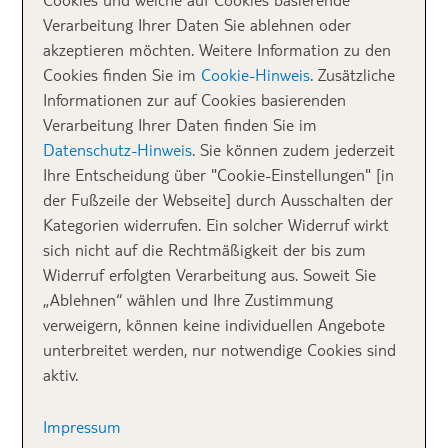
Verarbeitung Ihrer Daten Sie ablehnen oder
➯
Verkehrsregeln:
In den meisten Punkten
akzeptieren möchten. Weitere Information zu den
entsprechen die australischen Verkehrsregeln den
Cookies finden Sie im
Cookie-Hinweis
. Zusätzliche
deutschen. Einen sehr gewichtigen Unterschied gibt
Informationen zur auf Cookies basierenden
es aber: Es herrscht Linksverkehr!
Verarbeitung Ihrer Daten finden Sie im
Datenschutz-Hinweis
. Sie können zudem jederzeit
➯
Tempolimit:
Die Geschwindigkeitsbegrenzungen in
Ihre Entscheidung über "Cookie-Einstellungen" [in
Australien
sind nicht einheitlich geregelt. In
der Fußzeile der Webseite] durch Ausschalten der
geschlossenen Ortschaften gilt grundsätzlich ein
Kategorien widerrufen. Ein solcher Widerruf wirkt
Tempolimit von 50 km/h. Außerhalb von Ortschaften
sich nicht auf die Rechtmäßigkeit der bis zum
dürft ihr auf der Great Ocean Road je nach
Widerruf erfolgten Verarbeitung aus. Soweit Sie
Streckenabschnitt (und sofern nicht anders
„Ablehnen“ wählen und Ihre Zustimmung
angegeben) zwischen 80 und 100 km/h fahren.
verweigern, können keine individuellen Angebote
unterbreitet werden, nur notwendige Cookies sind
Melbourne –
aktiv.
vielseitige Metropole
Impressum