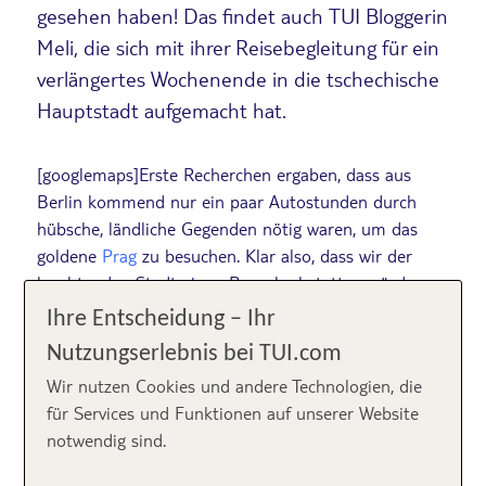
gesehen haben! Das findet auch TUI Bloggerin
Meli, die sich mit ihrer Reisebegleitung für ein
verlängertes Wochenende in die tschechische
Hauptstadt aufgemacht hat.
[googlemaps]Erste Recherchen ergaben, dass aus
Berlin kommend nur ein paar Autostunden durch
hübsche, ländliche Gegenden nötig waren, um das
goldene
Prag
zu besuchen. Klar also, dass wir der
leuchtenden Stadt einen Besuch abstatten würden.
Außerdem schwärmen meine Eltern noch heute von
Ihre Entscheidung – Ihr
ihren Reisen in die
Tschechische Republik
zu DDR-
Nutzungserlebnis bei TUI.com
Zeiten.
Wir nutzen Cookies und andere Technologien, die
für Services und Funktionen auf unserer Website
Unser erster Weg führt uns … in
notwendig sind.
eine Kneipe