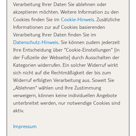
Verarbeitung Ihrer Daten Sie ablehnen oder
hier empfehlenswert und nach der Anreise mit Bus
akzeptieren möchten. Weitere Information zu den
oder Bahn auf kurzem Wege erreichbar.
Cookies finden Sie im
Cookie-Hinweis
. Zusätzliche
Informationen zur auf Cookies basierenden
Verarbeitung Ihrer Daten finden Sie im
Datenschutz-Hinweis
. Sie können zudem jederzeit
Ihre Entscheidung über "Cookie-Einstellungen" [in
der Fußzeile der Webseite] durch Ausschalten der
Kategorien widerrufen. Ein solcher Widerruf wirkt
sich nicht auf die Rechtmäßigkeit der bis zum
Widerruf erfolgten Verarbeitung aus. Soweit Sie
„Ablehnen“ wählen und Ihre Zustimmung
verweigern, können keine individuellen Angebote
unterbreitet werden, nur notwendige Cookies sind
aktiv.
Sightseeingtipps Prag: Zu Fuß und
Impressum
mit der Straßenbahn