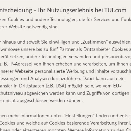
Entscheidung – Ihr Nutzungserlebnis bei TUI.com
zen Cookies und andere Technologien, die für Services und Fun
erer Website notwendig sind.
reich in der
 hinaus und soweit Sie einwilligen und „Zustimmen“ auswählen
wir sowie unsere bis zu fünf Partner als Drittanbieter Cookies 
erät setzen, andere Technologien verwenden und personenbez
z. B. IP-Adresse] von Ihnen erheben und verarbeiten, um Ihnen 
nserer Webseite personalisierte Werbung und Inhalte vorzuschl
essungen und Analysen durchzuführen. Dabei kann auch ein
Text:
TUI Bloggerin Gab
ansfer in Drittstaaten [z.B. USA] möglich sein, wo vom EU-
hutzniveau abgewichen werden kann und Zugriffe von dortigen
n nicht ausgeschlossen werden können.
riela besucht ein Stück Frankreich in der Karib
nen mehr Informationen unter "Einstellungen" finden und entsc
Cookies und welche auf Cookies basierende Verarbeitung Ihrer
artinique so ganz anders ist, als das Mutterland
ehnen oder akzeptieren möchten. Weitere Information zu den C