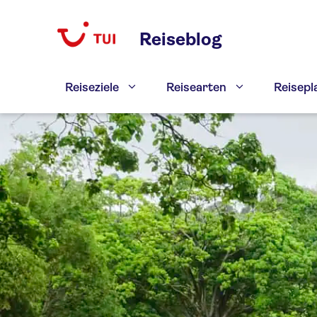
Zum
Inhalt
Reiseblog
springen
Reiseziele
Reisearten
Reisep