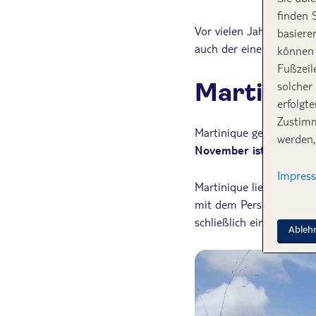
finden 
Vor vielen Jahren bin ic
basiere
auch der eine oder ande
können 
Fußzeil
Martiniqu
solcher
erfolgt
Zustimm
Martinique gehört zu d
werden,
November ist hier die 
Impres
Martinique liegt zwisch
mit dem Personalausweis
schließlich ein Inlandsflu
Ableh