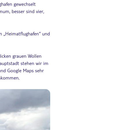
ghafen gewechselt
mum, besser sind vier,
n „Heimatflughafen“ und
dicken grauen Wollen
auptstadt stehen wir im
 und Google Maps sehr
 ankommen.