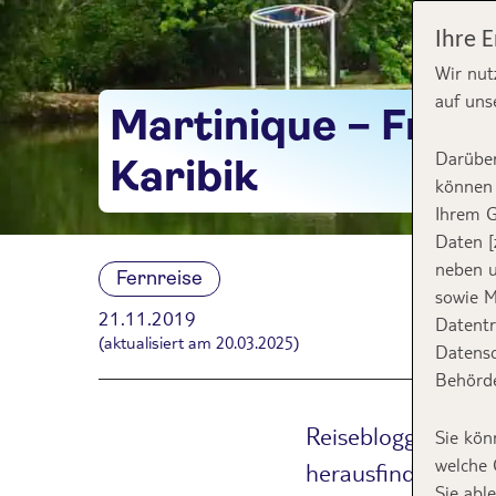
Ihre 
Wir nut
auf uns
Martinique – Frank
Darüber
Karibik
können 
Ihrem G
Daten [
neben u
Fernreise
sowie M
21.11.2019
Datentr
(aktualisiert am 20.03.2025)
Datensc
Behörde
Reisebloggerin Gab
Sie kön
welche 
herausfinden, ob M
Sie abl