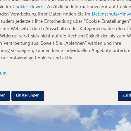
Sie im
Cookie-Hinweis
. Zusätzliche Informationen zur auf Cookie
h einmal für ein paar Tage auf
Martinique
gewesen. Seitdem ist v
nden Verarbeitung Ihrer Daten finden Sie im
Datenschutz-Hinwe
re Hurrikan über diese Region der Karibik gebraust.
zudem jederzeit Ihre Entscheidung über "Cookie-Einstellungen" 
e der Webseite] durch Ausschalten der Kategorien widerrufen. E
e
 Widerruf wirkt sich nicht auf die Rechtmäßigkeit der bis zum W
en Verarbeitung aus. Soweit Sie „Ablehnen“ wählen und Ihre
ung verweigern, können keine individuellen Angebote unterbrei
en
Kleinen Antillen
, den Inseln über dem Wind, d.h. von
ca. Mitt
 nur notwendige Cookies sind aktiv.
Hurrikan Saison
und damit auch Regenzeit.
sum
en Dominica und St. Lucia und gehört tatsächlich zu Frankreic
 einreisen und werden auch für gewöhnlich gar nicht danach gefr
g!
nen
Einstellungen
Zus