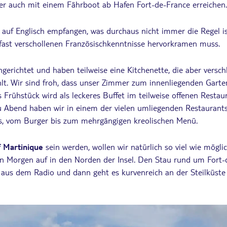
r auch mit einem Fährboot ab Hafen Fort-de-France erreichen.
 auf Englisch empfangen, was durchaus nicht immer die Regel ist
fast verschollenen Französischkenntnisse hervorkramen muss.
gerichtet und haben teilweise eine Kitchenette, die aber versc
lt. Wir sind froh, dass unser Zimmer zum innenliegenden Garten 
as Frühstück wird als leckeres Buffet im teilweise offenen Res
Zu Abend haben wir in einem der vielen umliegenden Restaurants
s, vom Burger bis zum mehrgängigen kreolischen Menü.
f Martinique
sein werden, wollen wir natürlich so viel wie mögl
n Morgen auf in den Norden der Insel. Den Stau rund um Fort-
 aus dem Radio und dann geht es kurvenreich an der Steilküste