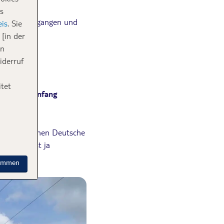
s
iel Zeit vergangen und
is
. Sie
[in der
in
iderruf
tet
e Mai bis Anfang
h. Damit können Deutsche
agt. Es ist ja
timmen