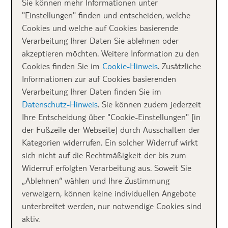
Sie können mehr Informationen unter
Ein kleiner Hinweis: Diese Regelungen gelten für
"Einstellungen" finden und entscheiden, welche
Flüge der Airline TUI fly und können bei Flugreisen,
Cookies und welche auf Cookies basierende
die du zwar auf unserer Website gebucht hast, jedoch
Verarbeitung Ihrer Daten Sie ablehnen oder
von anderen Airlines durchgeführt werden, abweichen.
akzeptieren möchten. Weitere Information zu den
Bitte informiere dich daher im Vorhinein eingehend
Cookies finden Sie im
Cookie-Hinweis
. Zusätzliche
bei der jeweiligen Airline, mit der du fliegst. Im
Informationen zur auf Cookies basierenden
Zweifelsfall gilt: Lieber einmal zu viel nachlesen oder
Verarbeitung Ihrer Daten finden Sie im
nachfragen als einmal zu wenig. 😉
Datenschutz-Hinweis
. Sie können zudem jederzeit
Ihre Entscheidung über "Cookie-Einstellungen" [in
In folgendem Video haben wir die Regelungen für
der Fußzeile der Webseite] durch Ausschalten der
Sport- und Sondergepäck für dich zusammengefasst:
Kategorien widerrufen. Ein solcher Widerruf wirkt
sich nicht auf die Rechtmäßigkeit der bis zum
Widerruf erfolgten Verarbeitung aus. Soweit Sie
„Ablehnen“ wählen und Ihre Zustimmung
verweigern, können keine individuellen Angebote
unterbreitet werden, nur notwendige Cookies sind
aktiv.