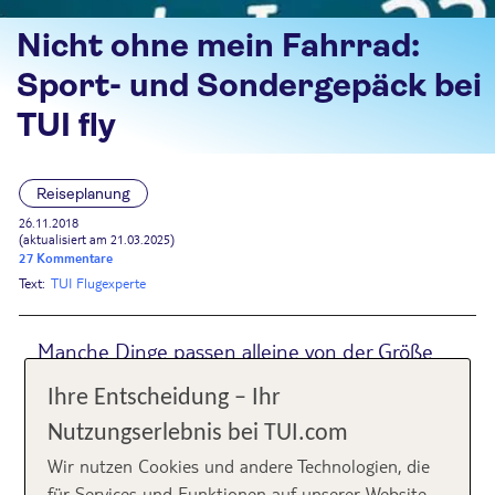
Nicht ohne mein Fahrrad:
Sport- und Sondergepäck bei
TUI fly
Reiseplanung
26.11.2018
(aktualisiert am 21.03.2025)
27 Kommentare
Text:
TUI Flugexperte
Manche Dinge passen alleine von der Größe
nicht in einen Koffer und wieder andere
Ihre Entscheidung – Ihr
würden zwar hineinpassen, müssen aber
Nutzungserlebnis bei TUI.com
vorher angemeldet werden. Du möchtest im
Wir nutzen Cookies und andere Technologien, die
Urlaub beispielsweise Fahrrad oder Ski fahren,
für Services und Funktionen auf unserer Website