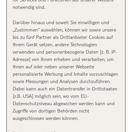
Zeit auf dem Golfplatz verbringen oder
notwendig sind.
tauchen? Kein Problem! Auch die Musiker
unter uns kommen nicht zu kurz, denn der
Darüber hinaus und soweit Sie einwilligen und
Mitnahme von Gitarre, Trompete und Co.
„Zustimmen“ auswählen, können wir sowie unsere
bis zu fünf Partner als Drittanbieter Cookies auf
steht nichts im Wege. Wenn du auf
Ihrem Gerät setzen, andere Technologien
medizinisches Sondergepäck wie zum Beispiel
verwenden und personenbezogene Daten [z. B. IP-
Rollstühle angewiesen bist, kannst du dieses
Adresse] von Ihnen erheben und verarbeiten, um
auf Flügen mit TUI fly selbstverständlich auch
Ihnen auf oder neben unserer Webseite
mitnehmen.
personalisierte Werbung und Inhalte vorzuschlagen
sowie Messungen und Analysen durchzuführen.
Dabei kann auch ein Datentransfer in Drittstaaten
Kein normales
[z.B. USA] möglich sein, wo vom EU-
Datenschutzniveau abgewichen werden kann und
Reisegepäck
Zugriffe von dortigen Behörden nicht
ausgeschlossen werden können.
Was du im Hinblick auf Sport- und Sondergepäck
beachten musst, erklären wir dir in diesem Beitrag.