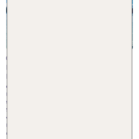
Andere Reisearten
La Réunion & Mauritius – Die perfekte
Honeymoon Kombination
05.07.2019
Lange war TUI Kollegin Saskia auf der Suche nach einem Ziel
für ihre Flitterwochen. Die Klassiker wie „2 Wochen
Strandurlaub auf den Seychellen oder Malediven“ klangen
wenig aufregend. Letztlich fand sie eine großartige
Kombination aus Abenteuer und Entspannung, die sich nicht
nur für Honeymooner eignet.
Weiterlesen