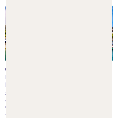
Reisearten
Diese 10 Städte bieten die höchste
Lebensqualität (+ Spezial-Ranking)
27.05.2019
Auffällig ist: Im Kampf um Platz 1 bis 3 jubeln
mitteleuropäische Städte, eine deutsche ist dabei. Und ganze
acht europäische Städte haben es in die Top 10 geschafft.