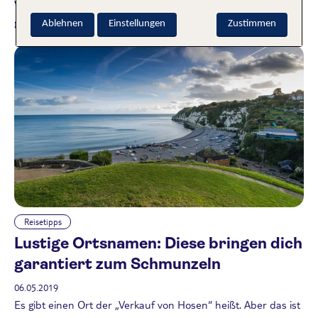
Vielleicht musst du für deinen nächsten urbanen Trip also
gar nicht so weit reisen.
Weiterlesen
Ablehnen
Einstellungen
Zustimmen
Reisetipps
Lustige Ortsnamen: Diese bringen dich
garantiert zum Schmunzeln
06.05.2019
Es gibt einen Ort der „Verkauf von Hosen“ heißt. Aber das ist