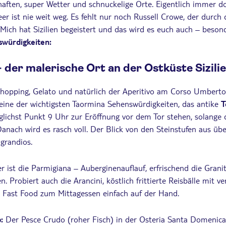
aften, super Wetter und schnuckelige Orte. Eigentlich immer d
er ist nie weit weg. Es fehlt nur noch Russell Crowe, der durch d
 Mich hat Sizilien begeistert und das wird es euch auch – beson
swürdigkeiten:
 der malerische Ort an der Ostküste Sizili
hopping, Gelato und natürlich der Aperitivo am Corso Umbert
ine der wichtigsten Taormina Sehenswürdigkeiten, das antike
T
öglichst Punkt 9 Uhr zur Eröffnung vor dem Tor stehen, solange
Danach wird es rasch voll. Der Blick von den Steinstufen aus ü
 grandios.
er ist die Parmigiana – Auberginenauflauf, erfrischend die Grani
 Probiert auch die Arancini, köstlich frittierte Reisbälle mit v
he Fast Food zum Mittagessen einfach auf der Hand.
:
Der Pesce Crudo (roher Fisch) in der Osteria Santa Domenica