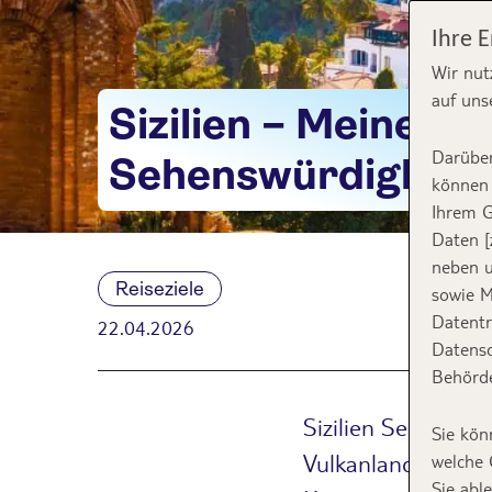
Ihre 
Wir nut
auf uns
Sizilien – Meine H
Darüber
Sehenswürdigkeit
können 
Ihrem G
Daten [
neben u
Reiseziele
sowie M
Datentr
22.04.2026
Datensc
Behörde
Sizilien Sehenswür
Sie kön
Vulkanlandschafte
welche 
Sie abl