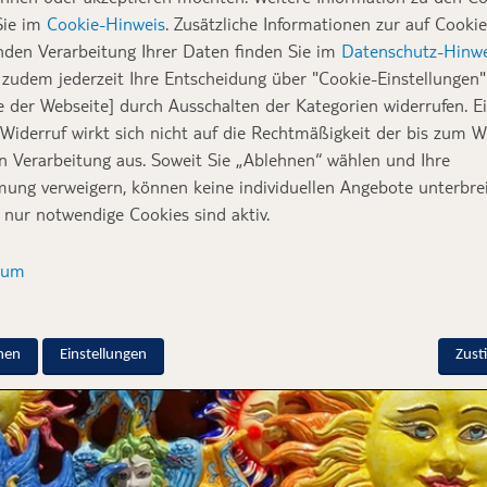
rößte Insel Italiens vereint Geschichte, Genuss 
Sie im
Cookie-Hinweis
. Zusätzliche Informationen zur auf Cookie
ksvolle Weise. Ob du durch die Gassen von Taorm
nden Verarbeitung Ihrer Daten finden Sie im
Datenschutz-Hinwe
 oder das Tal der Tempel erkundest – Sizilien ste
zudem jederzeit Ihre Entscheidung über "Cookie-Einstellungen" 
e der Webseite] durch Ausschalten der Kategorien widerrufen. E
ine Reise unvergesslich machen.
 Widerruf wirkt sich nicht auf die Rechtmäßigkeit der bis zum W
en Verarbeitung aus. Soweit Sie „Ablehnen“ wählen und Ihre
ung verweigern, können keine individuellen Angebote unterbrei
 nur notwendige Cookies sind aktiv.
sum
nen
Einstellungen
Zus