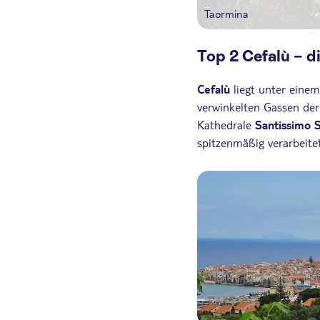
Taormina
Top 2 Cefalù – d
Cefalù
liegt unter einem 
verwinkelten Gassen der 
Kathedrale
Santissimo S
spitzenmäßig verarbeitet