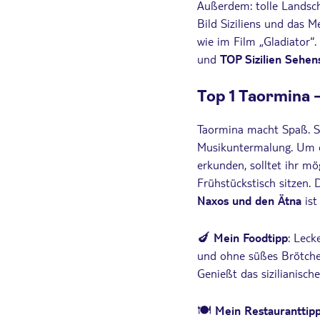
Außerdem: tolle Landsch
Bild Siziliens und das Me
wie im Film „Gladiator“.
und
TOP Sizilien Sehen
Top 1 Taormina –
Taormina macht Spaß. S
Musikuntermalung. Um e
erkunden, solltet ihr m
Frühstückstisch sitzen. 
Naxos und den Ätna
ist
🍆
Mein Foodtipp
: Leck
und ohne süßes Brötchen.
Genießt das sizilianisc
🍽️
Mein Restauranttipp