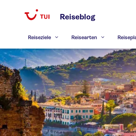
Zum
Inhalt
Reiseblog
springen
Reiseziele
Reisearten
Reisep