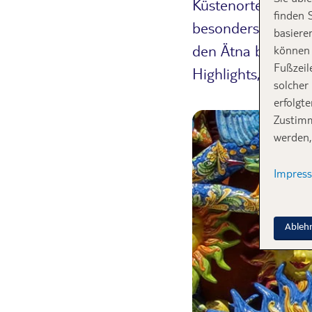
Küstenorten. Die g
finden 
besonders eindruc
basiere
den Ätna bestaunst
können 
Fußzeil
Highlights, die de
solcher
erfolgt
Zustimm
werden,
Impres
Ableh