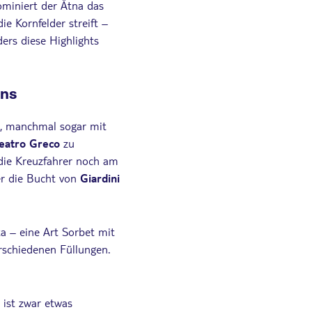
ominiert der Ätna das
ie Kornfelder streift –
ders diese Highlights
ens
o, manchmal sogar mit
eatro Greco
zu
 die Kreuzfahrer noch am
ber die Bucht von
Giardini
ta – eine Art Sorbet mit
erschiedenen Füllungen.
 ist zwar etwas