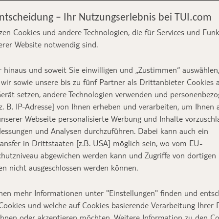
Entscheidung – Ihr Nutzungserlebnis bei TUI.com
zen Cookies und andere Technologien, die für Services und Fun
erer Website notwendig sind.
ighlights und TOP
 hinaus und soweit Sie einwilligen und „Zustimmen“ auswählen
en
wir sowie unsere bis zu fünf Partner als Drittanbieter Cookies 
erät setzen, andere Technologien verwenden und personenbez
z. B. IP-Adresse] von Ihnen erheben und verarbeiten, um Ihnen 
nserer Webseite personalisierte Werbung und Inhalte vorzuschl
essungen und Analysen durchzuführen. Dabei kann auch ein
Text:
TUI Reiseexperte
ansfer in Drittstaaten [z.B. USA] möglich sein, wo vom EU-
Titelbild:
Adobe Stock | roma
hutzniveau abgewichen werden kann und Zugriffe von dortigen
n nicht ausgeschlossen werden können.
digkeiten begeistern mit einer einzigartigen Mis
nen mehr Informationen unter "Einstellungen" finden und entsc
n, antiken Tempeln, barocken Städten und trau
Cookies und welche auf Cookies basierende Verarbeitung Ihrer
ehnen oder akzeptieren möchten. Weitere Information zu den C