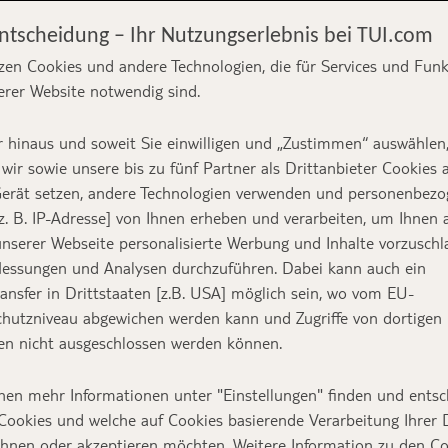
Entscheidung – Ihr Nutzungserlebnis bei TUI.com
zen Cookies und andere Technologien, die für Services und Fun
erer Website notwendig sind.
egt Deutschland
 hinaus und soweit Sie einwilligen und „Zustimmen“ auswählen
wir sowie unsere bis zu fünf Partner als Drittanbieter Cookies 
erät setzen, andere Technologien verwenden und personenbez
z. B. IP-Adresse] von Ihnen erheben und verarbeiten, um Ihnen 
nserer Webseite personalisierte Werbung und Inhalte vorzuschl
essungen und Analysen durchzuführen. Dabei kann auch ein
Text:
TUI Bloggerin Ya
ansfer in Drittstaaten [z.B. USA] möglich sein, wo vom EU-
Titelbild:
Unsplash | Kevin Wob
hutzniveau abgewichen werden kann und Zugriffe von dortigen
n nicht ausgeschlossen werden können.
t das Nummer-1-Verkehrsmittel der Sommerurlaub
nen mehr Informationen unter "Einstellungen" finden und entsc
Cookies und welche auf Cookies basierende Verarbeitung Ihrer
 welche Ziele steuern sie in der Hauptsaison 20
ehnen oder akzeptieren möchten. Weitere Information zu den C