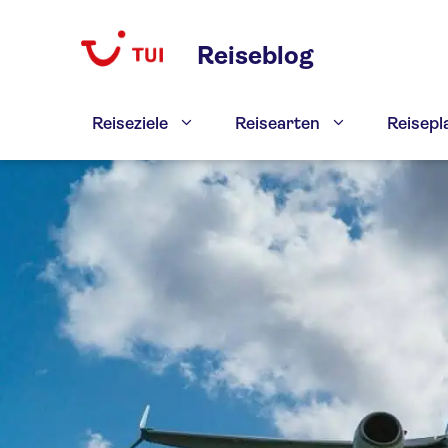
Zum
Inhalt
Reiseblog
springen
Reiseziele
Reisearten
Reisep