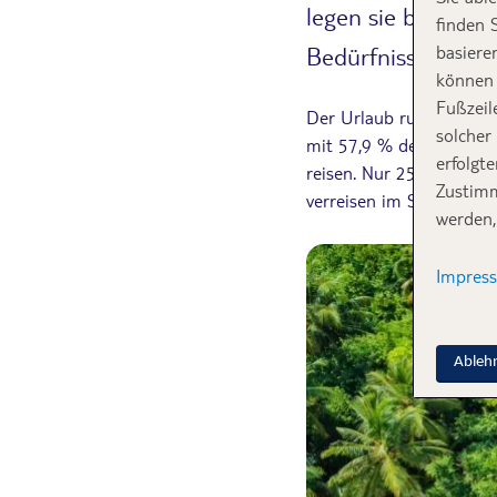
legen sie bei der
finden 
Bedürfnisse der R
basiere
können 
Fußzeil
Der Urlaub ruft – und D
solcher
mit 57,9 % der Großteil
erfolgt
reisen. Nur 25,3 % wähl
Zustimm
verreisen im Sommer ni
werden,
Impres
Ableh