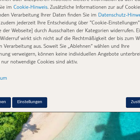
 Reise besonders Wert? Wir haben die Fluggewoh
Sie im
Cookie-Hinweis
. Zusätzliche Informationen zur auf Cookie
eisenden genauer unter die Lupe genommen.
nden Verarbeitung Ihrer Daten finden Sie im
Datenschutz-Hinwe
zudem jederzeit Ihre Entscheidung über "Cookie-Einstellungen" 
e der Webseite] durch Ausschalten der Kategorien widerrufen. E
eutschland ist bereit abzuheben! In der TUI-Studie „So fliegt 
 Widerruf wirkt sich nicht auf die Rechtmäßigkeit der bis zum W
 der 2.000 Befragten an, in diesem Jahr mit dem
Flugzeug in 
en Verarbeitung aus. Soweit Sie „Ablehnen“ wählen und Ihre
en ein anderes Verkehrsmittel – die übrigen 16,9 % sind entwe
ung verweigern, können keine individuellen Angebote unterbrei
cht.
 nur notwendige Cookies sind aktiv.
sum
nen
Einstellungen
Zus