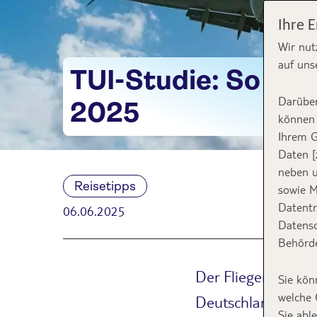
Ihre 
Wir nut
auf uns
TUI-Studie: So fli
Darüber
2025
können 
Ihrem G
Daten [
neben u
Reisetipps
sowie M
Datentr
06.06.2025
Datensc
Behörde
Der Flieger bleib
Sie kön
welche 
Deutschland. Aber
Sie abl