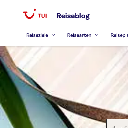
Zum
Inhalt
Reiseblog
springen
Reiseziele
Reisearten
Reisep