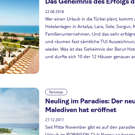
Das Geheimnis des Erfolgs d
22.06.2018
Wer einen Urlaub in die Türkei plant, kommt a
Hotelanlagen in Antalya, Lara, Side, Sorgun,
Familienunternehmen. Und das sehr erfolgre
und räumen fast sämtliche TUI Auszeichnung
wieder. Was ist das Geheimnis der Barut Hotel
und durfte sich 10 der 12 Häuser genauer a
Fernreise
Neuling im Paradies: Der 
Malediven hat eröffnet
27.12.2017
Seit Mitte November gibt es auf den parad
Urlaub im ROBINSON Club Noonu so besonde