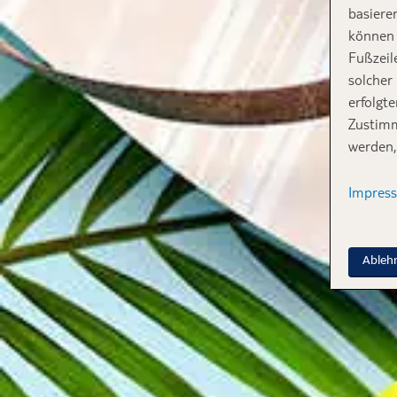
basiere
können 
Fußzeil
solcher
erfolgt
Zustimm
werden,
Impres
Ableh