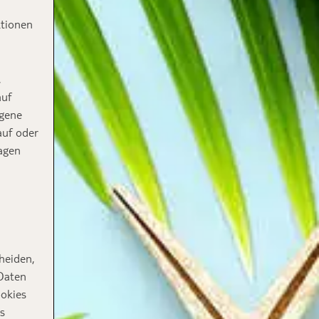
ktionen
,
auf
ogene
auf oder
agen
heiden,
 Daten
ookies
s