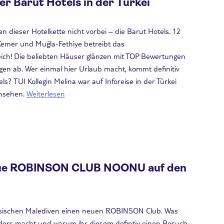
er Barut Hotels in der Türkei
n dieser Hotelkette nicht vorbei – die Barut Hotels. 12
 Kemer und Muğla-Fethiye betreibt das
ich! Die beliebten Häuser glänzen mit TOP Bewertungen
en ab. Wer einmal hier Urlaub macht, kommt definitiv
s? TUI Kollegin Melina war auf Inforeise in der Türkei
nsehen.
Weiterlesen
neue ROBINSON CLUB NOONU auf den
iesischen Malediven einen neuen ROBINSON Club. Was
rs macht und warum ihr diesem defintiv einen Besuch