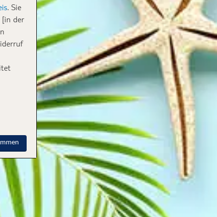
is
. Sie
[in der
in
iderruf
tet
timmen