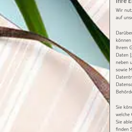
Ihre 
Wir nut
auf uns
Darüber
können 
Ihrem G
Daten [
neben u
sowie M
Datentr
Datensc
Behörde
Sie kön
welche 
Sie abl
finden 