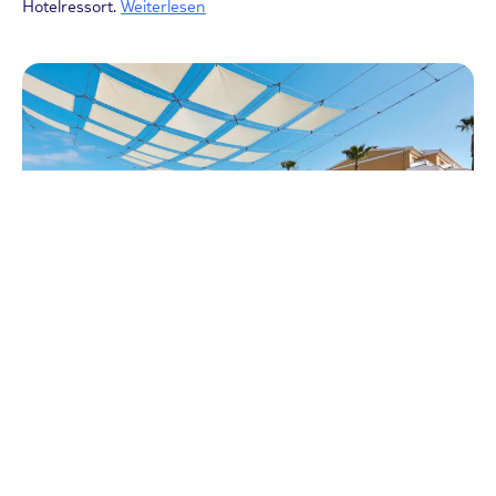
Hotelressort.
Weiterlesen
Reisearten
Unsere TOP 7 Kinderhotels auf
Mallorca
19.09.2022
Familienurlaub auf Mallorca ist unglaublich beliebt. Dafür gibt
es viele gute Gründe. Welche das sind teilt euch TUI