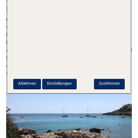
Bekannte und unbekannte
Mittelmeerinseln: Hier musst du hin
03.07.2023
Im Mittelmeer gibt es ungefähr 4300 Inseln. Jede von ihnen
hat ihren ganz besonderen Reiz und die meisten davon
kennst du bestimmt. Aber es gibt dort auch einige noch eher
unbekannte Paradiese, die auf deine Entdeckung warten. TUI
Mitarbeiterin Berit stellt dir in ihrem Artikel bekannte und
unbekannte Mittelmeerinseln vor, die nur auf deine
Entdeckung warten.
Weiterlesen
Ablehnen
Einstellungen
Zustimmen