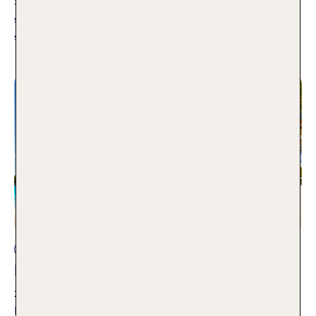
Sandstrand? Wir zeigen Dir, wo Du auf Mallorca die
schönsten Strände findest und was ihre Besonderheiten
sind. Entdecke unsere TOP 6.
Weiterlesen
Beste Reisezeit
Mallorca im Oktober: Unsere Tipps
25.08.2023
Du planst im Oktober einen Urlaub auf den Balearen Inseln?