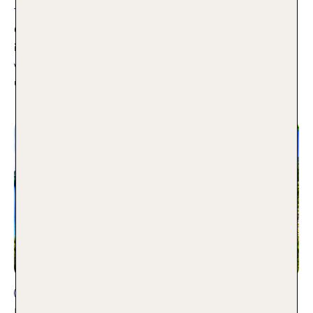
TUI Bloggerin Iris gibt dir Tipps, wo es sich auf Mallorca im
Oktober am besten entspannen lässt. Urlaub auf Mallorca
im Oktober bedeutet für mich: ausgelassen baden im noch
warmen Mittelmeer, faulenzen unter dem Sonnenschirm
und ab und zu den
Weiterlesen
Reisearten