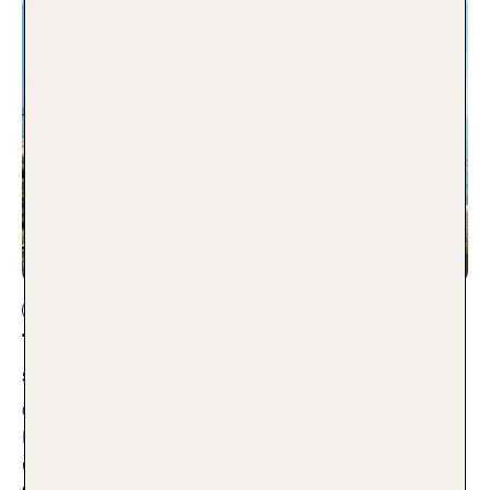
Reisearten
TOP 10 – Entdecke mit TUI die
schönsten Strände Mallorcas
07.09.2023
Feiner Sand, kristallklares Wasser, sanftes Wellenrauschen
und Sonne satt – wer träumt nicht vom perfekten