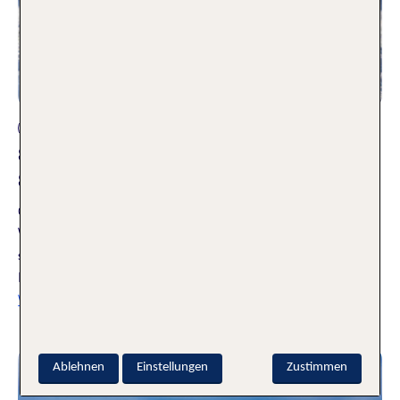
Aktivurlaub
Skigebiete Polen – Die TOP 6
Skigebiete
02.10.2025
Wenn der langersehnte Wintersport wieder los geht, stellt
sich auch immer wieder die Frage: Wo am besten Skifahren?
Heute stellen wir euch die TOP 6 Skigebiete in Polen vor.
Weiterlesen
Ablehnen
Einstellungen
Zustimmen