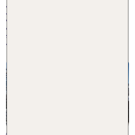
erfahrene Lehrer aus Vorsicht Selbstvertrauen und aus
wackeligen Schwüngen saubere Kurven – egal ob Kind,
Wiedereinsteiger oder ambitionierter Carver. In großen
Gebieten wie Les 3 Vallées begleiten dich sogar über 30
Skischulen auf insgesamt 600 Pistenkilometern. Klingt nach
einer großen Auswahl –
Weiterlesen
Aktivurlaub