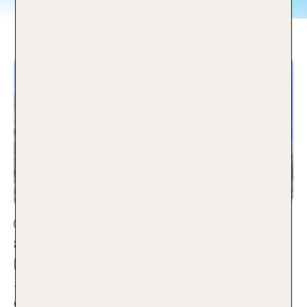
Reisetipps
Ski-Lernmeister 2026: Das sind die
beliebtesten Skischulen Europas
16.01.2026
Genau dafür gibt es Europas Skischulen: Dort machen