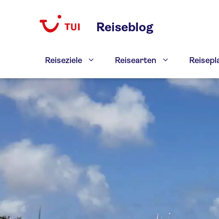
Zum
Inhalt
Reiseblog
springen
Reiseziele
Reisearten
Reisep