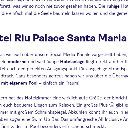
fbrett, was wir so noch nie zuvor gesehen haben. Die
ruhige Ho
, die einfach mal die Seele baumeln lassen wollen und die ge
tel Riu Palace Santa Maria
das wir euch über unsere Social-Media-Kanäle vorgestellt haben,
 Die
moderne
und weitläufige
Hotelanlage
liegt direkt am herrl
tet euch den perfekten Ausgangspunkt für ausgiebige Strandsp
dtrack. Ganz besonders gefreut haben wir uns über die Überna
mit eigenem Pool
– einfach ein Traum!
ern hat das Hotelzimmer eine wirklich gute Größe, der Einricht
en euch bequeme Liegen zum Relaxen. Ein großes Plus 🙂 gibt es
mmer mit großem Schminkspiegel. Abkühlen könnt ihr euch in 
aben sogar eine Swim Up Bar. Das umfangreiche All Inclusive A
 Spritz, der im Pool besonders erfrischend schmeckt.