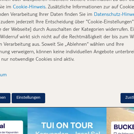
ea und Rebecca vom TUI Social-Media-Team waren
Sie im
Cookie-Hinweis
. Zusätzliche Informationen zur auf Cookie
 ihren persönlichen Erfahrungen.
nden Verarbeitung Ihrer Daten finden Sie im
Datenschutz-Hinwe
zudem jederzeit Ihre Entscheidung über "Cookie-Einstellungen" 
e der Webseite] durch Ausschalten der Kategorien widerrufen. E
ca und ich dem kalten deutschen Winter entflohen und waren m
 Widerruf wirkt sich nicht auf die Rechtmäßigkeit der bis zum W
ür euch auf der
kapverdischen Insel Sal
unterwegs. Dabei haben w
en Verarbeitung aus. Soweit Sie „Ablehnen“ wählen und Ihre
anälen
Instagram
,
Facebook
und
Pinterest
mitgenommen, um eu
ung verweigern, können keine individuellen Angebote unterbrei
 nur notwendige Cookies sind aktiv.
sum
nen
Einstellungen
Zus