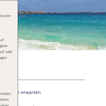
ktionen
,
auf
ogene
auf oder
agen
nenschein erwarten
heiden,
ekanntes
 Daten
ookies