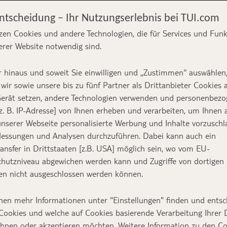
Entscheidung – Ihr Nutzungserlebnis bei TUI.com
zen Cookies und andere Technologien, die für Services und Fun
erer Website notwendig sind.
rden: Unsere TOP
 hinaus und soweit Sie einwilligen und „Zustimmen“ auswählen
Ausflugstipps
wir sowie unsere bis zu fünf Partner als Drittanbieter Cookies 
erät setzen, andere Technologien verwenden und personenbez
z. B. IP-Adresse] von Ihnen erheben und verarbeiten, um Ihnen 
nserer Webseite personalisierte Werbung und Inhalte vorzuschl
essungen und Analysen durchzuführen. Dabei kann auch ein
Text:
TUI Bloggerin Lea
ansfer in Drittstaaten [z.B. USA] möglich sein, wo vom EU-
Titelbild:
Lea Doliwa
hutzniveau abgewichen werden kann und Zugriffe von dortigen
n nicht ausgeschlossen werden können.
dstrände, türkisblaues Meer und ganzjährig Son
nen mehr Informationen unter "Einstellungen" finden und entsc
rdischen Insel Sal.
Ein für viele noch eher unb
Cookies und welche auf Cookies basierende Verarbeitung Ihrer
ehnen oder akzeptieren möchten. Weitere Information zu den C