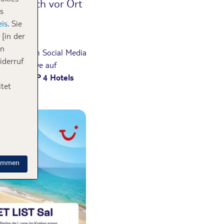
 für euch vor Ort
s
is
. Sie
[in der
in
it unserem Social Media
iderruf
ir euch live auf
ch die
TOP 4 Hotels
tet
timmen