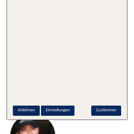
►
Mehr über das neue 4-Sterne-Hotel
TUI BLUE
Zahara Beach & Spa
erfahrt ihr auf TUI.com
Schlagworte:
Adults-only-Hotels
Andalusien
Costa de la Luz
Hoteleröffnung
Hoteltipps
Spanien
Geschrieben von
Ablehnen
Einstellungen
Zustimmen