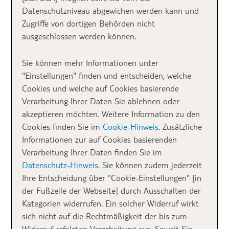
Datenschutzniveau abgewichen werden kann und
Anreise vom
Zugriffe von dortigen Behörden nicht
ausgeschlossen werden können.
Flughafen Jerez
Sie können mehr Informationen unter
"Einstellungen" finden und entscheiden, welche
Aus Deutschland beträgt die Flugzeit circa 3 Stunden.
Cookies und welche auf Cookies basierende
Vom Flughafen Jerez bis zum Hotel sind es gut 90
Verarbeitung Ihrer Daten Sie ablehnen oder
Kilometer, also eine gute Stunde mit dem Auto.
akzeptieren möchten. Weitere Information zu den
Parken könnt ihr entweder direkt vor dem Hotel oder
Cookies finden Sie im
Cookie-Hinweis
. Zusätzliche
auch im Parkhaus vom Hotel. Wenn ihr das
TUI
Informationen zur auf Cookies basierenden
BLUE Zahara Beach & Spa
in
Andalusien
als
Verarbeitung Ihrer Daten finden Sie im
Pauschalreise bucht, ist der Bustransfer natürlich
Datenschutz-Hinweis
. Sie können zudem jederzeit
inklusive.
Ihre Entscheidung über "Cookie-Einstellungen" [in
der Fußzeile der Webseite] durch Ausschalten der
Lobby & Design
Kategorien widerrufen. Ein solcher Widerruf wirkt
sich nicht auf die Rechtmäßigkeit der bis zum
Widerruf erfolgten Verarbeitung aus. Soweit Sie