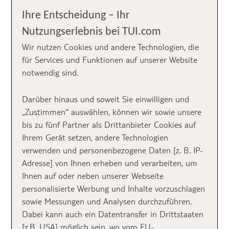
Beach Resort & Spa präsentieren würde. Zum
Ihre Entscheidung – Ihr
ersten Mal war sie daher für uns in Andalusien
Nutzungserlebnis bei TUI.com
und hat sich im neu erbauten TUI BLUE
Wir nutzen Cookies und andere Technologien, die
Resort umgeschaut.
für Services und Funktionen auf unserer Website
notwendig sind.
Darüber hinaus und soweit Sie einwilligen und
„Zustimmen“ auswählen, können wir sowie unsere
bis zu fünf Partner als Drittanbieter Cookies auf
Ihrem Gerät setzen, andere Technologien
verwenden und personenbezogene Daten [z. B. IP-
Adresse] von Ihnen erheben und verarbeiten, um
Ihnen auf oder neben unserer Webseite
personalisierte Werbung und Inhalte vorzuschlagen
sowie Messungen und Analysen durchzuführen.
Dabei kann auch ein Datentransfer in Drittstaaten
Achtung Spoiler: Goldie würde definitv noch ein zweites Mal
hier Urlaub machen.
[z.B. USA] möglich sein, wo vom EU-