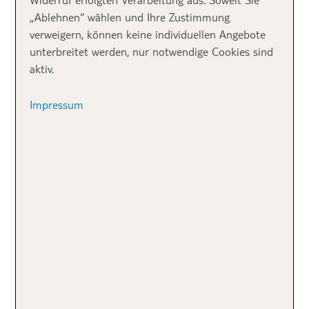
Beim Betreten der Lobby fällt sofort das Design des
„Ablehnen“ wählen und Ihre Zustimmung
Hotels auf. Es ist modern, kombiniert mit Möbeln aus
verweigern, können keine individuellen Angebote
Indonesien – besonders die Muschel-Lampen und
unterbreitet werden, nur notwendige Cookies sind
imposanten Holztische sehen traumhaft schön aus.
aktiv.
Impressum
Das TUI BLUE Zahara Beach & Spa ist sehr elegant und
geschmackvoll eingerichtet.
Die Zimmer