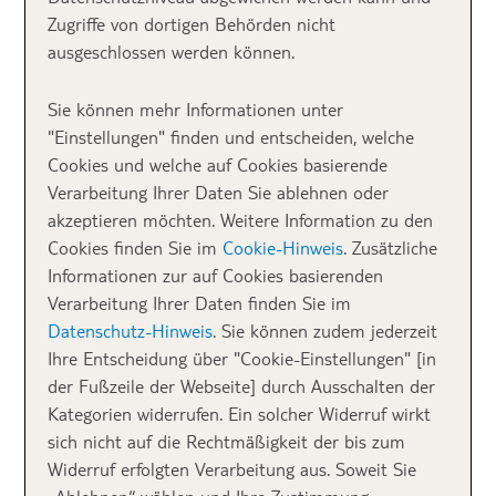
Zugriffe von dortigen Behörden nicht
Österreich
ausgeschlossen werden können.
Sie können mehr Informationen unter
"Einstellungen" finden und entscheiden, welche
Cookies und welche auf Cookies basierende
Verarbeitung Ihrer Daten Sie ablehnen oder
akzeptieren möchten. Weitere Information zu den
Cookies finden Sie im
Cookie-Hinweis
. Zusätzliche
Informationen zur auf Cookies basierenden
Verarbeitung Ihrer Daten finden Sie im
Datenschutz-Hinweis
. Sie können zudem jederzeit
Ihre Entscheidung über "Cookie-Einstellungen" [in
Dieses
gemütliche Ferienhaus
in Saalbach in
der Fußzeile der Webseite] durch Ausschalten der
Österreich
bietet Platz für 9 Personen und liegt in
Kategorien widerrufen. Ein solcher Widerruf wirkt
der direkten Umgebung von tollen Skigebieten, wie
sich nicht auf die Rechtmäßigkeit der bis zum
zum Beispiel Saalbach-Hinterglemm oder dem
Widerruf erfolgten Verarbeitung aus. Soweit Sie
Wintersportort Kitzbühel
. Gerade wenn ihr euch den