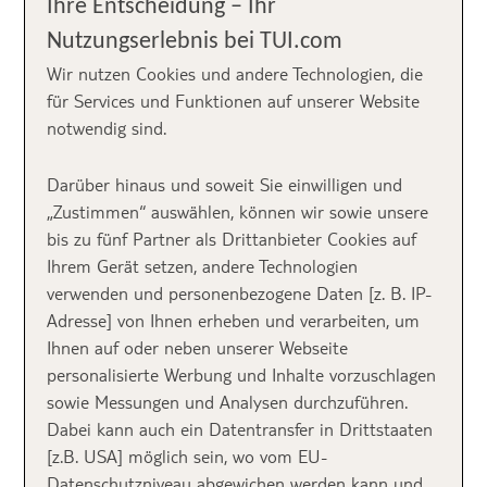
Ihre Entscheidung – Ihr
Nutzungserlebnis bei TUI.com
Der Herbst steht vor der Tür und so langsam
kommen wieder Zeiten, in denen es frischer wird! An
Wir nutzen Cookies und andere Technologien, die
diesen Tagen werdet ihr euch mächtig freuen, wenn
für Services und Funktionen auf unserer Website
ihr euch nach einem abenteuerlichen Tag an der
notwendig sind.
frischen Luft in einer gemütlichen Sauna wieder
aufwärmen und dem Körper etwas Gutes tun könnt.
Darüber hinaus und soweit Sie einwilligen und
In diesem Blogbeitrag erfahrt ihr mehr über
„Zustimmen“ auswählen, können wir sowie unsere
Ferienhäuser mit Sauna
.
bis zu fünf Partner als Drittanbieter Cookies auf
Ihrem Gerät setzen, andere Technologien
verwenden und personenbezogene Daten [z. B. IP-
Adresse] von Ihnen erheben und verarbeiten, um
Inhalt
Ihnen auf oder neben unserer Webseite
personalisierte Werbung und Inhalte vorzuschlagen
sowie Messungen und Analysen durchzuführen.
1. Elegante
Dabei kann auch ein Datentransfer in Drittstaaten
[z.B. USA] möglich sein, wo vom EU-
Wohlfühloase in
Datenschutzniveau abgewichen werden kann und