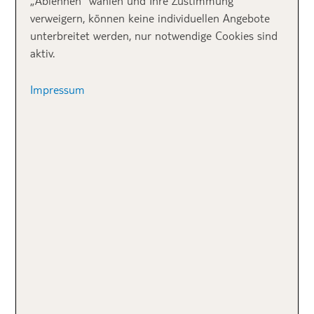
„Ablehnen“ wählen und Ihre Zustimmung
ganzen Tag auf den Pisten ausgetobt habt und
verweigern, können keine individuellen Angebote
eventuell den einen oder anderen Sturz einkassieren
unterbreitet werden, nur notwendige Cookies sind
musstet, könnt ihr euch mit einem
entspannenden
aktiv.
Saunagang
auch mal etwas gönnen. Den Abend lasst
ihr am besten gemütlich im
eleganten Wohnraum
Impressum
mit großzügigen Glasfronten ausklingen. Und am
nächsten Tag seid ihr wieder fit und munter, um
Schnee, Pisten und Wetter zu trotzen! Luxus pur! ►
Zum Ferienhaus in Salzburg
.
►
Weitere Ferienhäuser in Österreich
.
2. Auspowern und
genießen in der
Schweiz