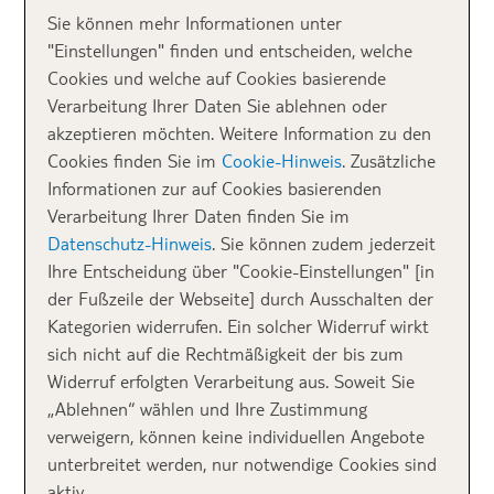
Sie können mehr Informationen unter
Aber auch Fuerteventura ist mit seinen ungefähr 100
"Einstellungen" finden und entscheiden, welche
Stränden ein Eldorado für Sonnenanbeter.
Cookies und welche auf Cookies basierende
Wunderschön sind zum Beispiel die Dünen von
Verarbeitung Ihrer Daten Sie ablehnen oder
Corralejo
, die in einem romantischen Sandstrand
akzeptieren möchten. Weitere Information zu den
zum Ozean hin verlaufen.
Cookies finden Sie im
Cookie-Hinweis
. Zusätzliche
Informationen zur auf Cookies basierenden
Verarbeitung Ihrer Daten finden Sie im
Datenschutz-Hinweis
. Sie können zudem jederzeit
Ihre Entscheidung über "Cookie-Einstellungen" [in
der Fußzeile der Webseite] durch Ausschalten der
Der Fernwanderweg „Cami de Cavalls“ auf
Kategorien widerrufen. Ein solcher Widerruf wirkt
Menorca bietet alles, was dein Wandererherz
sich nicht auf die Rechtmäßigkeit der bis zum
höher schlagen lässt: historische Pfade durch
Widerruf erfolgten Verarbeitung aus. Soweit Sie
ursprüngliche Landschaften und wilde Küsten
„Ablehnen“ wählen und Ihre Zustimmung
verweigern, können keine individuellen Angebote
Passionierter
unterbreitet werden, nur notwendige Cookies sind
aktiv.