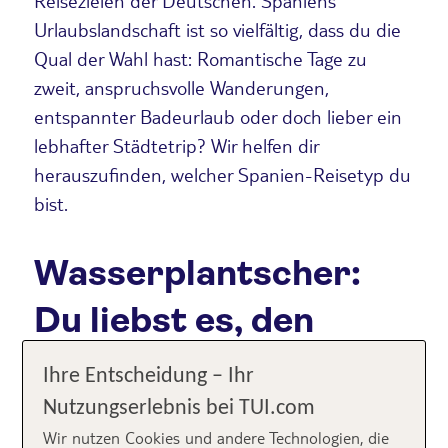
Reisezielen der Deutschen. Spaniens
Urlaubslandschaft ist so vielfältig, dass du die
Qual der Wahl hast: Romantische Tage zu
zweit, anspruchsvolle Wanderungen,
entspannter Badeurlaub oder doch lieber ein
lebhafter Städtetrip? Wir helfen dir
herauszufinden, welcher Spanien-Reisetyp du
bist.
Wasserplantscher:
Du liebst es, den
ganzen Tag im Meer
Ihre Entscheidung – Ihr
und am Strand zu
Nutzungserlebnis bei TUI.com
Wir nutzen Cookies und andere Technologien, die