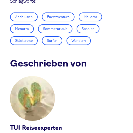
Schlagworte:
Andalusien
Fuerteventura
Mallorca
Menorca
Sommerurlaub
Spanien
Städtereise
Surfen
Wandern
Geschrieben von
TUI Reiseexperten