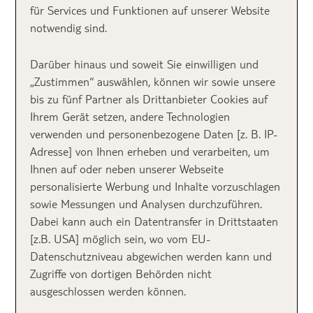
verbringen?
für Services und Funktionen auf unserer Website
notwendig sind.
Dann ist Spanien auf jeden Fall dein perfektes
Darüber hinaus und soweit Sie einwilligen und
Reiseziel. Vor allem die Inseln verzaubern mit
„Zustimmen“ auswählen, können wir sowie unsere
strahlend weißem Sand, türkisblauem Wasser und
bis zu fünf Partner als Drittanbieter Cookies auf
sauberen Stränden. Wenn du es lieber ruhiger magst,
Ihrem Gerät setzen, andere Technologien
dann solltest du nach
Menorca
reisen. Kleine
verwenden und personenbezogene Daten [z. B. IP-
Buchten wie die
Cala Marcella
, die
Cala Algaiarens
Adresse] von Ihnen erheben und verarbeiten, um
mit ihrem rötlichen Strand oder die von weißen
Ihnen auf oder neben unserer Webseite
Kalksteinfelsen umrandete
Cala Mitjana
laden zum
personalisierte Werbung und Inhalte vorzuschlagen
Sonnenbaden und Plantschen ein.
sowie Messungen und Analysen durchzuführen.
Dabei kann auch ein Datentransfer in Drittstaaten
Wenn du eine Vorliebe für naturbelassene Strände
[z.B. USA] möglich sein, wo vom EU-
hast, dann solltest du unbedingt einen Tag am
Cala
Datenschutzniveau abgewichen werden kann und
de Moro
auf Mallorca verbringen. Die Badebucht ist
Zugriffe von dortigen Behörden nicht
von grünbewaldeten Felsen umgeben und wird viel
ausgeschlossen werden können.
von Mallorquinern besucht.