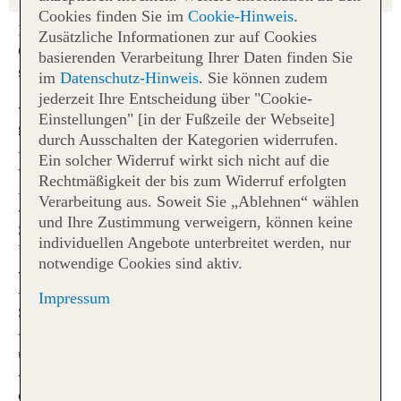
Cookies finden Sie im
Cookie-Hinweis
.
Nutzen Sie bereits ab 14 Tage vor Abflug unseren Web
Zusätzliche Informationen zur auf Cookies
Check-in für Flüge mit TUI fly (X3) und starten Sie
basierenden Verarbeitung Ihrer Daten finden Sie
stressfreier in Ihren Urlaub.
im
Datenschutz-Hinweis
. Sie können zudem
jederzeit Ihre Entscheidung über "Cookie-
Der Wunschsitzplatz kann jederzeit gegen Gebühr
Einstellungen" [in der Fußzeile der Webseite]
gewählt werden. Mit diesem ist bereits 14 Tage vor
durch Ausschalten der Kategorien widerrufen.
Abflug der Web Check-in möglich
Ein solcher Widerruf wirkt sich nicht auf die
Ohne Sitzplatzreservierung werden 48 Stunden vor
Rechtmäßigkeit der bis zum Widerruf erfolgten
Abflug Plätze zugewiesen
Verarbeitung aus. Soweit Sie „Ablehnen“ wählen
Der Web Check-in steht spätestens 48 Stunden bis 1
und Ihre Zustimmung verweigern, können keine
Stunde(n) vor Abflug allen Reisenden kostenlos zur
individuellen Angebote unterbreitet werden, nur
Verfügung
notwendige Cookies sind aktiv.
Geringere Wartezeiten am Flughafen
Reisende mit Handgepäck können direkt zur
Impressum
Sicherheitskontrolle gehen
Die Bordkarte ist in digitaler Form immer griffbereit
und kann vorab ausgedruckt werden
Keine Extrakosten beim Einchecken am Flughafen –
diese fallen je nach gebuchten Tarif an (siehe Rubrik