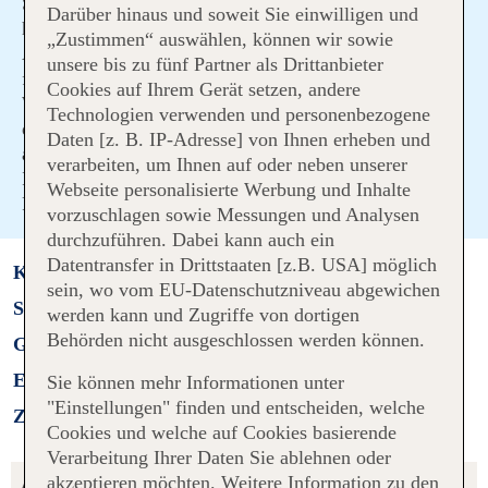
Sitzplatzreservierungen tätigen oder Gepäck
Darüber hinaus und soweit Sie einwilligen und
hinzubuchen.
„Zustimmen“ auswählen, können wir sowie
Abhängig davon, mit welcher Fluggesellschaft Sie
unsere bis zu fünf Partner als Drittanbieter
fliegen, gelten unterschiedliche Bedingungen für den
Cookies auf Ihrem Gerät setzen, andere
Web Check-in, für die Web Check-in Zeiten sowie für
Technologien verwenden und personenbezogene
die Kosten für den Check-in am Flughafenschalter.
Für
Daten [z. B. IP-Adresse] von Ihnen erheben und
ausgewählte Fluggesellschaften finden Sie ausführliche
verarbeiten, um Ihnen auf oder neben unserer
Infos hier oder auf der Webseite der jeweiligen
Webseite personalisierte Werbung und Inhalte
Fluggesellschaft
.
vorzuschlagen sowie Messungen und Analysen
durchzuführen. Dabei kann auch ein
Datentransfer in Drittstaaten [z.B. USA] möglich
Kostenlos einchecken
sein, wo vom EU-Datenschutzniveau abgewichen
Sitzplätze auswählen
werden kann und Zugriffe von dortigen
Behörden nicht ausgeschlossen werden können.
Gepäck dazubuchen
Exklusive Gerichte
Sie können mehr Informationen unter
"Einstellungen" finden und entscheiden, welche
Zeitersparnis am Flughafen
Cookies und welche auf Cookies basierende
Verarbeitung Ihrer Daten Sie ablehnen oder
Allgemeine Informationen
akzeptieren möchten. Weitere Information zu den