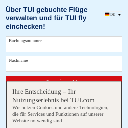
Über TUI gebuchte Flüge
DE
verwalten
und für TUI fly
EN
einchecken!
Login-
Buchungsnummer
Formular
Nachname
Zu meinem Flug
Ihre Entscheidung – Ihr
Sie fliegen nicht mit TUI fly?
Nutzungserlebnis bei TUI.com
Auf ausgewählten Flügen mit Smartlynx Airlines, Enter
Wir nutzen Cookies und andere Technologien,
Air, Aegen Airlines, Bulgarian Air Charter, Freebird
die für Services und Funktionen auf unserer
Europe, Alba Star, SkyUp MT können Sie sich mit
Website notwendig sind.
Ihrer Buchungsnummer und Namen einloggen und