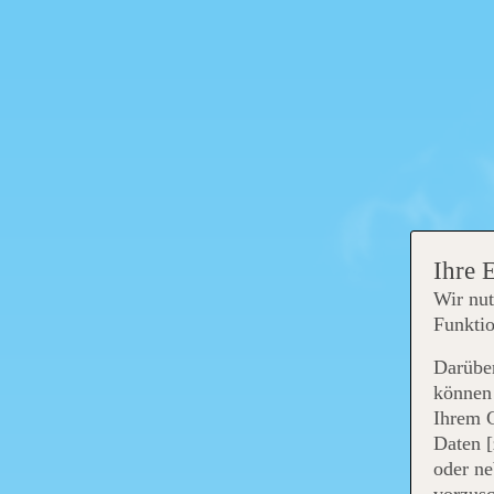
Ihre 
Wir nut
Funktio
Darüber
können 
Ihrem 
Daten [
oder ne
vorzus