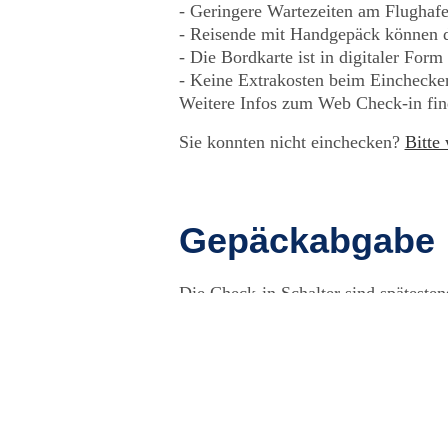
Geringere Wartezeiten am Flughaf
Reisende mit Handgepäck können di
Die Bordkarte ist in digitaler For
Keine Extrakosten beim Einchecken
Weitere Infos zum Web Check-in fin
Sie konnten nicht einchecken?
Bitte
Gepäckabgabe
Die Check-in Schalter sind späteste
Reisende mit Gepäckstücken geben
Reisende mit Handgepäck können di
Wir bitten Sie, Ihr Gepäck rechtze
Wichtige Sicherheitshinweise zum Ver
Batterien und E-Zigaretten, müssen 
reisen und dürfen nicht im Frachtra