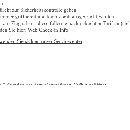
en
rekt zur Sicherheitskontrolle gehen
m immer griffbereit und kann vorab ausgedruckt werden
 am Flughafen – diese fallen je nach gebuchten Tarif an (si
den Sie hier:
Web Check-in Info
 wenden Sie sich an unser Servicecenter
ns 2 Stunden vor dem planmäßigen Abflug geöffnet.
 Ihr Gepäck am Check-in Schalter ab
rekt zur Sicherheitskontrolle gehen
itig abzugeben. Die Check-in Schalter schließen 60 Minuten v
stauen von Lithiumbatterien. Alle Powerbanks, externe Batter
in Ihr Handgepäck und nicht in Ihren Koffer gepackt werden
um verstaut werden.