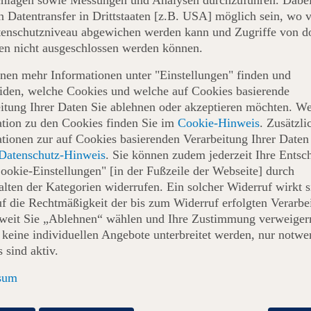
n Datentransfer in Drittstaaten [z.B. USA] möglich sein, wo
enschutzniveau abgewichen werden kann und Zugriffe von do
en nicht ausgeschlossen werden können.
 verwalten
nen mehr Informationen unter "Einstellungen" finden und
DE
iden, welche Cookies und welche auf Cookies basierende
n!
EN
itung Ihrer Daten Sie ablehnen oder akzeptieren möchten. We
tion zu den Cookies finden Sie im
Cookie-Hinweis
. Zusätzli
tionen zur auf Cookies basierenden Verarbeitung Ihrer Daten
Exklusive
Zeitersparnis am
en
Gerichte
Flughafen
Datenschutz-Hinweis
. Sie können zudem jederzeit Ihre Entsc
ookie-Einstellungen" [in der Fußzeile der Webseite] durch
achname
lten der Kategorien widerrufen. Ein solcher Widerruf wirkt s
uf die Rechtmäßigkeit der bis zum Widerruf erfolgten Verarbe
oweit Sie „Ablehnen“ wählen und Ihre Zustimmung verweiger
Zu meinem Flug
keine individuellen Angebote unterbreitet werden, nur notwe
 sind aktiv.
sum
 Enter Air, Aegen Airlines, Bulgarian
MT können Sie sich mit Ihrer