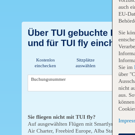
auch ei
EU-Dat
Behörd
Über TUI gebuchte Flüge
Sie kön
entsche
und für TUI fly einchecke
Verarbe
Informa
Informa
Kostenlos
Sitzplätze
Gepäck
einchecken
auswählen
dazubuch
Sie im
über "C
Login-
Buchungsnummer
N
Ausscha
Formular
nicht a
aus. S
können 
Cookies
Sie fliegen nicht mit TUI fly?
Impres
Auf ausgewählten Flügen mit Smartlynx Airlines,
Air Charter, Freebird Europe, Alba Star, SkyUp 