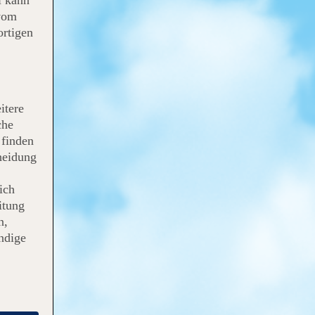
 vom
rtigen
itere
che
 finden
heidung
ich
itung
n,
ndige