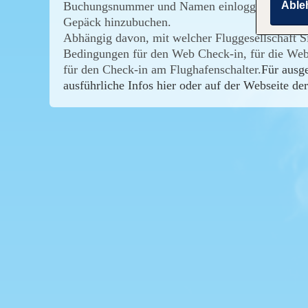
Able
Buchungsnummer und Namen einloggen und Sitzp
Gepäck hinzubuchen.
Abhängig davon, mit welcher Fluggesellschaft Sie
Bedingungen für den Web Check-in, für die Web
für den Check-in am Flughafenschalter.
Für ausge
ausführliche Infos hier oder auf der Webseite der