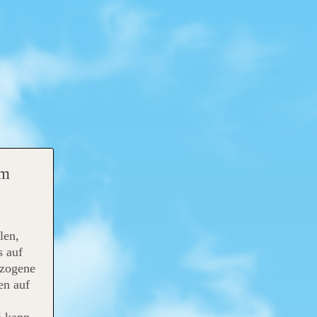
om
len,
s auf
ezogene
en auf
i kann