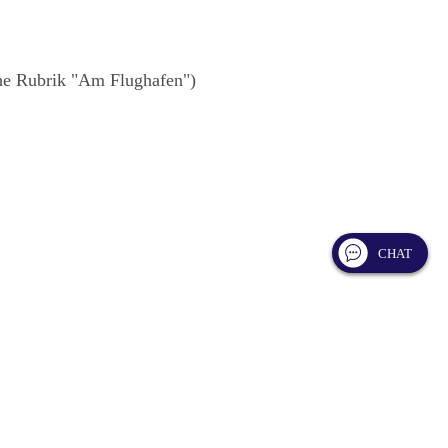
ehe Rubrik "Am Flughafen")
CHAT
or Abflug
ien, Ersatzbatterien, einschließlich Laptop-
. Diese Gegenstände müssen mit Ihnen in der Kabine