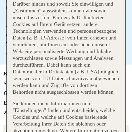
Sitzplatzreservierungen tätigen oder Gepäck
Darüber hinaus und soweit Sie einwilligen und
hinzubuchen.
„Zustimmen“ auswählen, können wir sowie
Abhängig davon, mit welcher Fluggesellschaft Sie
unsere bis zu fünf Partner als Drittanbieter
fliegen, gelten unterschiedliche Bedingungen für den
Cookies auf Ihrem Gerät setzen, andere
Web Check-in, für die Web Check-in Zeiten sowie für
Technologien verwenden und personenbezogene
die Kosten für den Check-in am Flughafenschalter.
Für
Daten [z. B. IP-Adresse] von Ihnen erheben und
ausgewählte Fluggesellschaften finden Sie ausführliche
verarbeiten, um Ihnen auf oder neben unserer
Infos hier oder auf der Webseite der jeweiligen
Webseite personalisierte Werbung und Inhalte
Fluggesellschaft
.
vorzuschlagen sowie Messungen und Analysen
durchzuführen. Dabei kann auch ein
Datentransfer in Drittstaaten [z.B. USA] möglich
Kostenlos einchecken
sein, wo vom EU-Datenschutzniveau abgewichen
Sitzplätze auswählen
werden kann und Zugriffe von dortigen
Behörden nicht ausgeschlossen werden können.
Gepäck dazubuchen
Exklusive Gerichte
Sie können mehr Informationen unter
"Einstellungen" finden und entscheiden, welche
Zeitersparnis am Flughafen
Cookies und welche auf Cookies basierende
Verarbeitung Ihrer Daten Sie ablehnen oder
Allgemeine Informationen
akzeptieren möchten. Weitere Information zu den