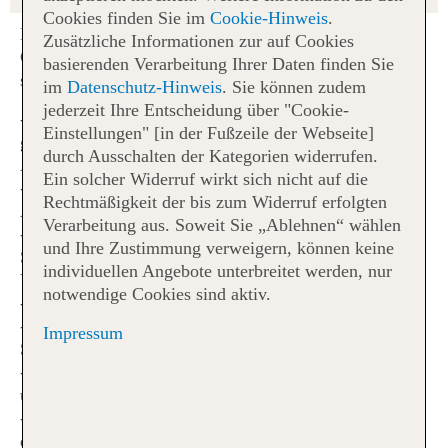
Cookies finden Sie im
Cookie-Hinweis
.
Nutzen Sie bereits ab 14 Tage vor Abflug unseren Web
Zusätzliche Informationen zur auf Cookies
Check-in für Flüge mit TUI fly (X3) und starten Sie
basierenden Verarbeitung Ihrer Daten finden Sie
stressfreier in Ihren Urlaub.
im
Datenschutz-Hinweis
. Sie können zudem
jederzeit Ihre Entscheidung über "Cookie-
Der Wunschsitzplatz kann jederzeit gegen Gebühr
Einstellungen" [in der Fußzeile der Webseite]
gewählt werden. Mit diesem ist bereits 14 Tage vor
durch Ausschalten der Kategorien widerrufen.
Abflug der Web Check-in möglich
Ein solcher Widerruf wirkt sich nicht auf die
Ohne Sitzplatzreservierung werden 48 Stunden vor
Rechtmäßigkeit der bis zum Widerruf erfolgten
Abflug Plätze zugewiesen
Verarbeitung aus. Soweit Sie „Ablehnen“ wählen
Der Web Check-in steht spätestens 48 Stunden bis 1
und Ihre Zustimmung verweigern, können keine
Stunde(n) vor Abflug allen Reisenden kostenlos zur
individuellen Angebote unterbreitet werden, nur
Verfügung
notwendige Cookies sind aktiv.
Geringere Wartezeiten am Flughafen
Reisende mit Handgepäck können direkt zur
Impressum
Sicherheitskontrolle gehen
Die Bordkarte ist in digitaler Form immer griffbereit
und kann vorab ausgedruckt werden
Keine Extrakosten beim Einchecken am Flughafen –
diese fallen je nach gebuchten Tarif an (siehe Rubrik