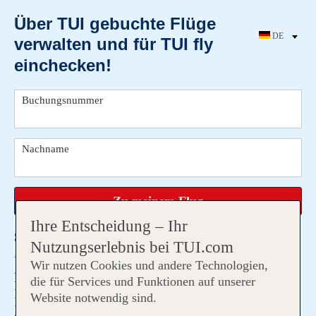
Über TUI gebuchte Flüge
DE
verwalten
und für TUI fly
EN
einchecken!
Login-
Buchungsnummer
Formular
Nachname
Zu meinem Flug
Ihre Entscheidung – Ihr
Sie fliegen nicht mit TUI fly?
Nutzungserlebnis bei TUI.com
Auf ausgewählten Flügen mit Smartlynx Airlines, Enter
Wir nutzen Cookies und andere Technologien,
Air, Aegen Airlines, Bulgarian Air Charter, Freebird
die für Services und Funktionen auf unserer
Europe, Alba Star, SkyUp MT können Sie sich mit
Website notwendig sind.
Ihrer Buchungsnummer und Namen einloggen und