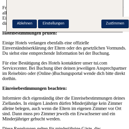
Frage direkt bei deiner Fluggesellschaft nach den Bedingungen für
alleinreisende Minderjährige. Viele Airlines verlangen eine
Einverständniserklärung der Eltern. Diese Anmeldung wickelst du
direkt mit der Airline ab, nicht über TUI.
Ablehnen
Einstellungen
Zustimmen
Hotelbestimmungen prüfen:
Einige Hotels verlangen ebenfalls eine offizielle
Einverständniserklärung der Eltern oder des gesetzlichen Vormunds.
Du siehst eine entsprechende Information bei der Buchung.
Für eine Bestätigung des Hotels kontaktiere unser tui.com
Servicecenter. Bei Buchung über deinen jeweiligen Ansprechpartner
im Reisebüro oder (Online-)Buchungsportal wende dich bitte direkt
dorthin.
Einreisebestimmungen beachten:
Informiere dich eigenständig über die Einreisebestimmungen deines
Ziellandes. In einigen Ländern dürfen Minderjährige kein Zimmer
alleine belegen, auch wenn die Eltern im eigenen Zimmer vor Ort
sind. Dann muss pro Zimmer jeweils ein Erwachsener und ein
Minderjähriger gebucht werden.
Diese Regelungen gelten für minderjährige Gäste, die: