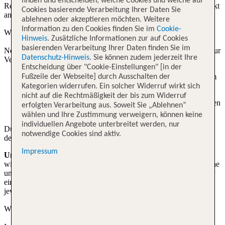
finden und entscheiden, welche Cookies und welche auf
Reisebüro oder ein (Online)-Buchungsportal wende dich bitte direkt
Cookies basierende Verarbeitung Ihrer Daten Sie
an deinen jeweiligen Ansprechpartner.
ablehnen oder akzeptieren möchten. Weitere
Information zu den Cookies finden Sie im
Cookie-
War dieser Beitrag hilfreich?
ja
nein
Hinweis
. Zusätzliche Informationen zur auf Cookies
basierenden Verarbeitung Ihrer Daten finden Sie im
Nein, Kindersitze werden auf dem inkludierten Bustransfer nicht zur
Datenschutz-Hinweis
. Sie können zudem jederzeit Ihre
Verfügung gestellt und können auch nicht angefragt werden.
Entscheidung über "Cookie-Einstellungen" [in der
Babys unter zwei Jahren reisen sicher und geborgen auf dem
Fußzeile der Webseite] durch Ausschalten der
Schoß ihrer Eltern oder einer erwachsenen Begleitperson.
Kategorien widerrufen. Ein solcher Widerruf wirkt sich
nicht auf die Rechtmäßigkeit der bis zum Widerruf
Ab dem Alter von zwei Jahren genießen Kinder ihren eigenen
erfolgten Verarbeitung aus. Soweit Sie „Ablehnen“
Sitzplatz an Bord.
wählen und Ihre Zustimmung verweigern, können keine
individuellen Angebote unterbreitet werden, nur
Du bringst deinen eigenen Kindersitz mit? Diesen kannst du mit
notwendige Cookies sind aktiv.
dem normalen Gurt befestigen.
Impressum
Unser Tipp für dich:
Bei Buchung eines Privattransfers können
wir passende Kindersitze für dich anfragen! Kontaktiere dafür gerne
unser tui.com Servicecenter. Bei Buchung über ein Reisebüro oder
ein (Online)-Buchungsportal wende dich bitte direkt an deinen
jeweiligen Ansprechpartner.
War dieser Beitrag hilfreich?
ja
nein