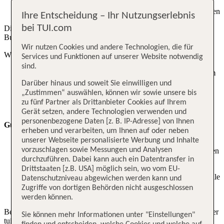
Der ermäßigte Preis ist direkt in deinem Gesamtpreis enthalten
Ihre Entscheidung – Ihr Nutzungserlebnis
bei TUI.com
Die Kinderermäßigung wird nicht einzeln auf deiner
Buchungsbestätigung aufgeführt.
Wir nutzen Cookies und andere Technologien, die für
War dieser Beitrag hilfreich?
ja
nein
Services und Funktionen auf unserer Website notwendig
sind.
Babys unter zwei Jahren reisen sicher und geborgen auf dem
Schoß ihrer Eltern oder einer erwachsenen Begleitperson.
Darüber hinaus und soweit Sie einwilligen und
„Zustimmen“ auswählen, können wir sowie unsere bis
Ab dem Alter von zwei Jahren haben Kinder ihren eigenen
zu fünf Partner als Drittanbieter Cookies auf Ihrem
Sitzplatz an Bord.
Gerät setzen, andere Technologien verwenden und
personenbezogene Daten [z. B. IP-Adresse] von Ihnen
Gut zu wissen:
erheben und verarbeiten, um Ihnen auf oder neben
unserer Webseite personalisierte Werbung und Inhalte
Für noch mehr Komfort kannst du, je nach Fluggesellschaft,
vorzuschlagen sowie Messungen und Analysen
für dein Baby unter zwei Jahren kostenpflichtig einen eigenen
Sitzplatz buchen.
durchzuführen. Dabei kann auch ein Datentransfer in
Drittstaaten [z.B. USA] möglich sein, wo vom EU-
Falls dein Kind während des Urlaubs zwei Jahre alt wird, teile
Datenschutzniveau abgewichen werden kann und
uns dies bitte im Voraus mit, da gegebenenfalls eine
Zugriffe von dortigen Behörden nicht ausgeschlossen
Information an die Fluggesellschaft nötig ist.
werden können.
Bei Fragen und für Unterstützung zu deiner Buchung steht dir unser
Sie können mehr Informationen unter "Einstellungen"
tui.com Servicecenter gerne zur Verfügung. Bei Buchung über ein