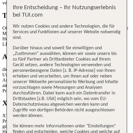
verschiedenen Marken und ihre besonderen Stärken.
Ihre Entscheidung – Ihr Nutzungserlebnis
TUI
bei TUI.com
Wir nutzen Cookies und andere Technologien, die für
Ob Naturliebhabende, Ruhesuchende, Städte- oder Strandfans - die
Services und Funktionen auf unserer Website notwendig
Marke TUI hat für alle die passende Reise im Angebot. Exklusive
sind.
Hotelmarken wie TUI BLUE, ROBINSON oder TUI MAGIC
LIFE sorgen für unvergessliche Urlaubsmomente.
Darüber hinaus und soweit Sie einwilligen und
„Zustimmen“ auswählen, können wir sowie unsere bis
Airtours
zu fünf Partner als Drittanbieter Cookies auf Ihrem
Gerät setzen, andere Technologien verwenden und
die Luxusreisemarke der TUI, schafft mit hochwertigen
personenbezogene Daten [z. B. IP-Adresse] von Ihnen
Unterkünften und exzellentem Service einzigartige Erinnerungen.
erheben und verarbeiten, um Ihnen auf oder neben
Ausgewählte Hotels, maßgeschneiderte Individualreisen von
unserer Webseite personalisierte Werbung und Inhalte
airtours private Travel, erstklassige Segelschiffe sowie Reisen in
vorzuschlagen sowie Messungen und Analysen
Privatjets zählen zum Portfolio.
durchzuführen. Dabei kann auch ein Datentransfer in
Drittstaaten [z.B. USA] möglich sein, wo vom EU-
X-TUI
Datenschutzniveau abgewichen werden kann und
Zugriffe von dortigen Behörden nicht ausgeschlossen
XTUI steht für cleveres Reisen. Bei X-TUI handelt es sich um
werden können.
Produkte, bei denen nach dem "Dynamic Packaging"-Prinzip der
Sie können mehr Informationen unter "Einstellungen"
günstigste Flug zum Zeitpunkt der Buchung mit attraktiven
Hotelangeboten kombiniert wird - zum besten Preis-Leistungs-
finden und entscheiden, welche Cookies und welche auf