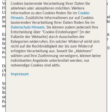
Verhältnis. Wir halten deinen Reisepreis bewusst schlank: Zug zum
Cookies basierende Verarbeitung Ihrer Daten Sie
Flug und Transfer sind nicht im Grundpreis enthalten. X-TUI-
ablehnen oder akzeptieren möchten. Weitere
Urlaube sind für entschlossene Reisende gemacht, denn die
Information zu den Cookies finden Sie im
Cookie-
preiswerten Pauschalreisen haben eingeschränkte Umbuchungs- und
Hinweis
. Zusätzliche Informationen zur auf Cookies
Stornierungsmöglichkeiten (eine Änderung der Flugleistung ist nicht
basierenden Verarbeitung Ihrer Daten finden Sie im
möglich).
Datenschutz-Hinweis
. Sie können zudem jederzeit Ihre
Entscheidung über "Cookie-Einstellungen" [in der
Eine Sitzplatzreservierung ist über die jeweilige Fluggesellschaft mit
Fußzeile der Webseite] durch Ausschalten der
der Airline-Buchungsnummer in den meisten Fällen möglich. Diese
Kategorien widerrufen. Ein solcher Widerruf wirkt sich
finden Sie in Ihrem Reiseplan, der ca. 28 Tage vor der Reise
nicht auf die Rechtmäßigkeit der bis zum Widerruf
verschickt wird. Zu dem Flug kommt Ihr Wunschhotel aus dem TUI
erfolgten Verarbeitung aus. Soweit Sie „Ablehnen“
Portfolio. Sie finden viele attraktive Angebote, unter anderem auch
wählen und Ihre Zustimmung verweigern, können keine
von den beliebten Club ROBINSON und TUI Magic Life.
individuellen Angebote unterbreitet werden, nur
notwendige Cookies sind aktiv.
Die Leistungen der
TUI Card
gelten auch für X-TUI Reisen
(Ausnahme: kostenlose Sitzplatzreservierungen und höhere
Impressum
Freigepäckgrenzen).
Sie sind sich sicher, wann Sie in den Urlaub fliegen möchten und
Sie haben ein passendes X-TUI Angebot gefunden? Dann steht
Ihrer X-TUI Reise nichts mehr im Weg. Die X-TUI Schnäppchen
sind für entschlossene Urlauber gemacht, denn für die günstigen
Pauschalreisen zu aktuellen Preisen gelten andere Umbuchungs-
und Stornierungsbedingungen.