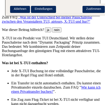
Du kannst sowohl Hotel als auch Reisetermin gegen
Ablehnen
Einstellungen
Zustimmen
Gebühr umbuchen
Zum FAQ
„Was ist der Unterschied bei meiner Pauschalreise
zwischen den Veranstaltern TUI, airtours, X-TUI und ltur?“
War dieser Beitrag hilfreich?
ja
nein
X-TUI ist ein Produkt von TUI Deutschland. Wir stellen deine
Pauschalreise nach dem "Dynamic Packaging" Prinzip zusammen.
Das bedeutet: Wir kombinieren zum Zeitpunkt deiner
Buchungsanfrage den günstigsten Flug mit einem attraktiven TUI-
Hotelangebot.
Was ist bei X-TUI enthalten?
Jede X-TUI Buchung ist eine vollständige Pauschalreise, die
in der Regel Flug und Hotel enthält.
Ein Transfer ist nicht automatisch enthalten. Du kannst einen
Privattransfer einzeln dazubuchen. Zum FAQ "
Wie kann ich
einen Privattransfer buchen?
".
Ein Zug zum Flug-Ticket ist bei X-TUI nicht verfügbar und
kann nicht dazugebucht werden.