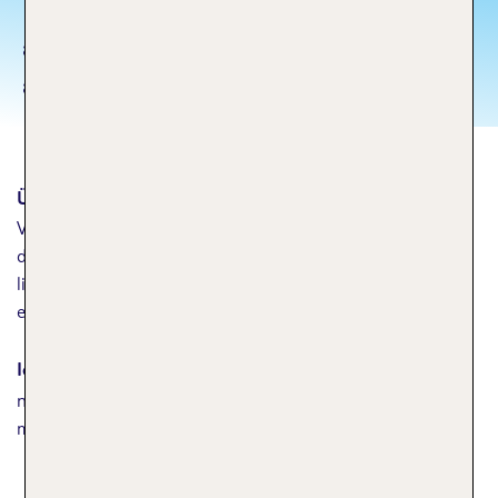
Road trippin' with my two favorite
allies. Fully loaded we got snacks
and supplies.
Über mich
Vater (ich geb mein Bestes), Hofschreiberling (also wähle
deine Worte weise), Sportler (nicht praktizierend). Und ich
liebe es Lost Places in Städten auf der ganzen Welt zu
entdecken - nenn' mich den urbanen "Larry Croft".
Ich reise am liebsten…
nach Japan. Und nach Australien muss ich auch noch
mindestens ein Mal.