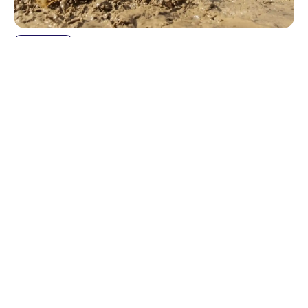
24.02.2023
Aktivurlaub
9 außergewöhnliche Events – an
besonders schönen Orten
15.02.2023
Aktivurlaub