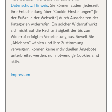
Datenschutz-Hinweis
. Sie können zudem jederzeit
Ihre Entscheidung über "Cookie-Einstellungen" [in
Alle Bora Bora Hotels findest du auf tui.com
der Fußzeile der Webseite] durch Ausschalten der
Kategorien widerrufen. Ein solcher Widerruf wirkt
sich nicht auf die Rechtmäßigkeit der bis zum
TOP 1: Die Seele
Widerruf erfolgten Verarbeitung aus. Soweit Sie
baumeln lassen im
„Ablehnen“ wählen und Ihre Zustimmung
verweigern, können keine individuellen Angebote
The St. Regis Bora
unterbreitet werden, nur notwendige Cookies sind
aktiv.
Bora Resort******
Impressum
Während ich mich von dem
leckeren
und
gesunden
Frühstücksangebot
verwöhnen lasse, kann ich meinen
Blick mal wieder nicht von der leuchtend
blauen
Lagune
abwenden. Dort entdecke ich eine
bequeme
Hängematte
inmitten des kristallklaren Wassers. Mir