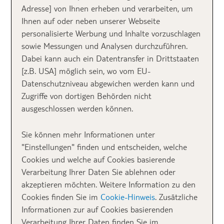
Adresse] von Ihnen erheben und verarbeiten, um
zur Inselgruppe in
Französisch-Polynesien
gehört.
Ihnen auf oder neben unserer Webseite
Die
beste
Reisezeit
für deinen Traumurlaub ist von
personalisierte Werbung und Inhalte vorzuschlagen
Mitte April bis Ende Oktober.
sowie Messungen und Analysen durchzuführen.
Dabei kann auch ein Datentransfer in Drittstaaten
Von den meisten Wasserbungalows der Luxusresorts
[z.B. USA] möglich sein, wo vom EU-
hast du einen unvergesslichen Blick auf den
ruhenden
Datenschutzniveau abgewichen werden kann und
Vulkan
„Mount Otemanu“
. Im Kontrast zu dem
Zugriffe von dortigen Behörden nicht
kräftigen Grün des unberührten Urwalds, bieten die
ausgeschlossen werden können.
unendlich vielen
Blautöne der Lagune
eine
Unterwasserwelt, die seines Gleichen sucht.
Sie können mehr Informationen unter
"Einstellungen" finden und entscheiden, welche
Bora Bora ist für mich die
Cookies und welche auf Cookies basierende
Verarbeitung Ihrer Daten Sie ablehnen oder
Südsee in Perfektion und diese
akzeptieren möchten. Weitere Information zu den
Top 5 Hotels lassen wirklich
Cookies finden Sie im
Cookie-Hinweis
. Zusätzliche
keine Wünsche offen.
Informationen zur auf Cookies basierenden
Verarbeitung Ihrer Daten finden Sie im