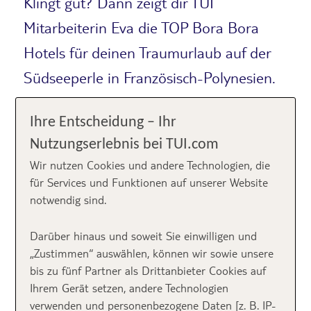
Klingt gut? Dann zeigt dir TUI
Mitarbeiterin Eva die TOP Bora Bora
Hotels für deinen Traumurlaub auf der
Südseeperle in Französisch-Polynesien.
Ihre Entscheidung – Ihr
Nutzungserlebnis bei TUI.com
Wir nutzen Cookies und andere Technologien, die
für Services und Funktionen auf unserer Website
notwendig sind.
Blick auf den Otemanu Berg auf Bora Bora
Darüber hinaus und soweit Sie einwilligen und
(Shutterstock/18042011)
„Zustimmen“ auswählen, können wir sowie unsere
bis zu fünf Partner als Drittanbieter Cookies auf
Der Inselname Bora Bora löst sicherlich auch bei dir
Ihrem Gerät setzen, andere Technologien
Sehnsucht nach dem Paradies und romantischen
verwenden und personenbezogene Daten [z. B. IP-
Sonnenuntergängen aus
. Bora Bora ist ein Atoll, das