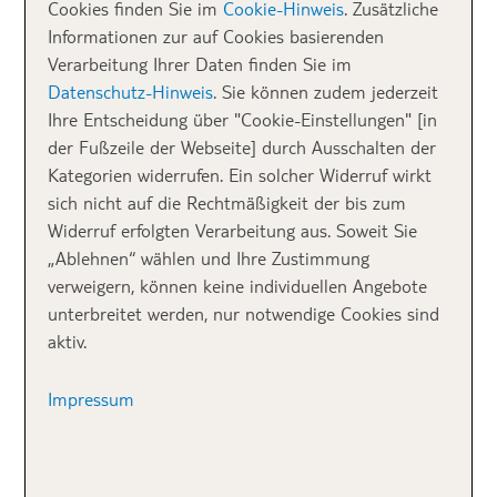
Cookies finden Sie im
Cookie-Hinweis
. Zusätzliche
Informationen zur auf Cookies basierenden
Verarbeitung Ihrer Daten finden Sie im
Datenschutz-Hinweis
. Sie können zudem jederzeit
Ihre Entscheidung über "Cookie-Einstellungen" [in
der Fußzeile der Webseite] durch Ausschalten der
Kategorien widerrufen. Ein solcher Widerruf wirkt
sich nicht auf die Rechtmäßigkeit der bis zum
Typisch griechisch: alte Olivenölkanister werden zu Blumentöpfen.
Widerruf erfolgten Verarbeitung aus. Soweit Sie
4 Schlafzimmer, 2 Badezimmer und ein schöner
„Ablehnen“ wählen und Ihre Zustimmung
Garten mit Pool müssen sein. Ein zu Fuß
verweigern, können keine individuellen Angebote
erreichbarer, nächster Ort und ein schöner Strand in
unterbreitet werden, nur notwendige Cookies sind
der Nähe natürlich auch. Und damit endet die Liste
aktiv.
noch nicht. Bei 8 Personen kommen viele
Urlaubswünsche zusammen und so waren wir happy,
Impressum
als wir bei unseren Planungen vor über einem Jahr
auf den schnuckelige, kleinen Ort
im Süden
Pitsidia
von Kreta gestoßen sind. Klein heißt hier auch
wirklich klein: einige Minimärkte, ein griechischer