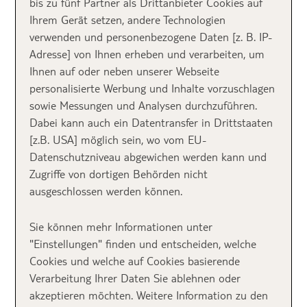
bis zu fünf Partner als Drittanbieter Cookies auf
kennengelernt und erzählt von ihren
Ihrem Gerät setzen, andere Technologien
Highlights.
verwenden und personenbezogene Daten [z. B. IP-
Adresse] von Ihnen erheben und verarbeiten, um
Ihnen auf oder neben unserer Webseite
Jassas!
personalisierte Werbung und Inhalte vorzuschlagen
sowie Messungen und Analysen durchzuführen.
Dabei kann auch ein Datentransfer in Drittstaaten
14 griechische Bauernsalate, zig liebe „Jassas!“ und
[z.B. USA] möglich sein, wo vom EU-
jede Menge wundervolle Urlaubsmomente später,
Datenschutzniveau abgewichen werden kann und
komme ich gleich wieder ins Schwärmen. Für 2
Zugriffe von dortigen Behörden nicht
Wochen hat es uns (4 Erwachsene und 4 Teenager) in
ausgeschlossen werden können.
ein Ferienhaus mit Pool im Süden von
Kreta
verschlagen. Und hier ist
Griechenland
wirklich noch
Sie können mehr Informationen unter
so, wie man sich Griechenland eben vorstellt:
"Einstellungen" finden und entscheiden, welche
herzliche Menschen, leckeres Essen und fantastische
Cookies und welche auf Cookies basierende
Strände.
Verarbeitung Ihrer Daten Sie ablehnen oder
akzeptieren möchten. Weitere Information zu den