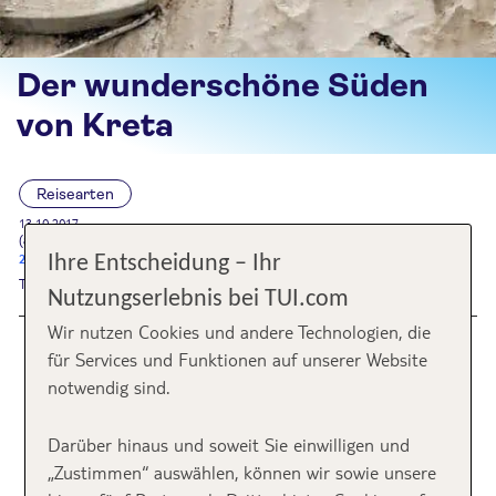
Der wunderschöne Süden
von Kreta
Reisearten
13.10.2017
(aktualisiert am 31.10.2025)
2 Kommentare
Ihre Entscheidung – Ihr
Text:
TUI Bloggerin Sandra
Nutzungserlebnis bei TUI.com
Wir nutzen Cookies und andere Technologien, die
Einsame Strände, kleine schnuckelige Dörfer
für Services und Funktionen auf unserer Website
und eine durch und durch entspannte
notwendig sind.
Atmosphäre – all das findet man fernab der
Darüber hinaus und soweit Sie einwilligen und
touristischen Orte im Süden von Kreta. TUI
„Zustimmen“ auswählen, können wir sowie unsere
Bloggerin Sandra hat das „unberührte“ Kreta