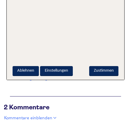
Ich habe mittlerweile schon mein halbes Leben mit
und bei der TUI verbracht und merke immer wieder,
dass sich Ansprüche an Urlaub und Reisen einfach
immer wieder verändern und das auch gut so ist.
Meine zwei Kinder sind wie man so schön sagt „aus
dem Gröbsten raus“ und haben sich mittlerweile
daran gewöhnt, dass da mehr als 14 Tage am Strand
sein muss, damit auch die „Mutti“ ;) glücklich ist.
Ablehnen
Einstellungen
Zustimmen
Alle Beiträge anzeigen
2 Kommentare
Kommentare einblenden