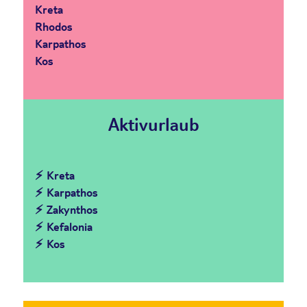
Kreta
Rhodos
Karpathos
Kos
Aktivurlaub
⚡ Kreta
⚡ Karpathos
⚡ Zakynthos
⚡ Kefalonia
⚡ Kos