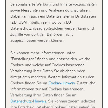
personalisierte Werbung und Inhalte vorzuschlagen
sowie Messungen und Analysen durchzuführen.
Dabei kann auch ein Datentransfer in Drittstaaten
[z.B. USA] möglich sein, wo vom EU-
Datenschutzniveau abgewichen werden kann und
Santorini
Zugriffe von dortigen Behörden nicht
ausgeschlossen werden können.
Ob Rhodos, Kreta oder Mykonos – jede griechische
Sie können mehr Informationen unter
Insel hat einzigartige Merkmale. Keine Insel ist direkt
"Einstellungen" finden und entscheiden, welche
mit der anderen vergleichbar. Welche ist die schönste
Cookies und welche auf Cookies basierende
griechische Insel und die richtige für deinen Urlaub?
Verarbeitung Ihrer Daten Sie ablehnen oder
Ich gebe dir eine Übersicht, über die sieben Klassiker
akzeptieren möchten. Weitere Information zu den
und du entscheidest, welche Insel am besten zu dir
Cookies finden Sie im
Cookie-Hinweis
. Zusätzliche
passt. Schönheit bieten sie alle.
Informationen zur auf Cookies basierenden
Verarbeitung Ihrer Daten finden Sie im
Kreta: die größte
Datenschutz-Hinweis
. Sie können zudem jederzeit
Ihre Entscheidung über "Cookie-Einstellungen" [in