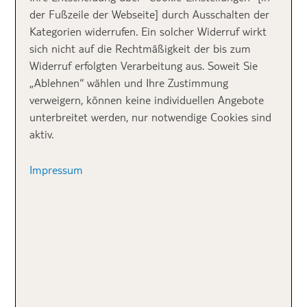
griechische Insel
der Fußzeile der Webseite] durch Ausschalten der
Kategorien widerrufen. Ein solcher Widerruf wirkt
Die für mich schönste griechische Insel ist
Kreta
. Ich
sich nicht auf die Rechtmäßigkeit der bis zum
liebe die Vielfalt, die mir die Insel bietet. Ob
Widerruf erfolgten Verarbeitung aus. Soweit Sie
traumhafte Strände
wie Elafonissi,
wunderschöne
„Ablehnen“ wählen und Ihre Zustimmung
Städte
wie Agios Nikolaos oder
historische Stätten
verweigern, können keine individuellen Angebote
und Ausgrabungen. Auch Wanderungen oder Trekking
unterbreitet werden, nur notwendige Cookies sind
durch die längste Schlucht Europas sind möglich.
aktiv.
Mein Fazit:
auf Kreta wird es niemandem langweilig.
Impressum
Reisetipps:
In der malerischen Hafenstadt Chania
wandelt man auf den Spuren der Osmanen und
Venezianer. Die besondere Mischung aus den
verschiedenen Epochen machen den Spaziergang zu
einem Erlebnis. Am venezianischen Hafen warten viele
Tavernen auf deinen Besuch.
Für wen?