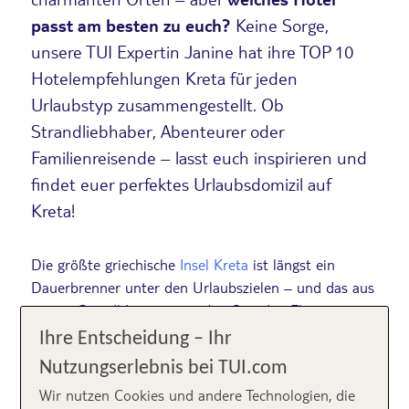
passt am besten zu
euch?
Keine Sorge,
unsere TUI Expertin Janine hat ihre TOP 10
Hotelempfehlungen Kreta für jeden
Urlaubstyp zusammengestellt. Ob
Strandliebhaber, Abenteurer oder
Familienreisende – lasst euch inspirieren und
findet euer perfektes Urlaubsdomizil auf
Kreta!
Die größte griechische
Insel Kreta
ist längst ein
Dauerbrenner unter den Urlaubszielen – und das aus
gutem Grund! In nur etwa drei Stunden Flugzeit
erreicht ihr ein Paradies, das keine Wünsche
Ihre Entscheidung – Ihr
offenlässt: Traumhafte Strände, beeindruckende
Nutzungserlebnis bei TUI.com
Landschaften und eine reiche Geschichte, die überall
Wir nutzen Cookies und andere Technologien, die
spürbar ist. Die legendäre griechische