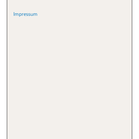
Impressum
Unsere TOP Kreta
Hotelempfehlungen
Für einen AKTIVURLAUB: TUI