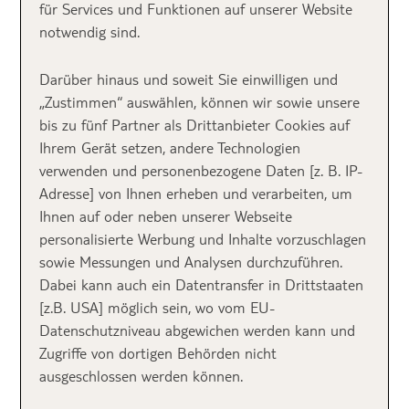
für Services und Funktionen auf unserer Website
Gastfreundschaft und das köstliche Essen sorgen
notwendig sind.
dafür, dass ihr euch sofort wohlfühlt.
Mit milden
Temperaturen
bis in den Oktober hinein
ist Kreta
Darüber hinaus und soweit Sie einwilligen und
der perfekte Ort, um euren Sommer zu verlängern
„Zustimmen“ auswählen, können wir sowie unsere
und den Alltag hinter euch zu lassen. Packt die
bis zu fünf Partner als Drittanbieter Cookies auf
Sonnencreme ein – hier erwartet euch pures
Ihrem Gerät setzen, andere Technologien
Urlaubsfeeling!
verwenden und personenbezogene Daten [z. B. IP-
Adresse] von Ihnen erheben und verarbeiten, um
Kreta
hat für jeden etwas zu bieten. Ob Aktivurlaub
Ihnen auf oder neben unserer Webseite
mit Mountainbike oder Wandern in den Bergen, ob
personalisierte Werbung und Inhalte vorzuschlagen
Kultur und Altstadtflair in den kleinen Örtchen oder
sowie Messungen und Analysen durchzuführen.
der Hauptstadt Heraklion, entspanntes Abhängen am
Dabei kann auch ein Datentransfer in Drittstaaten
Strand oder den Service im Hotel genießen. Apropos
[z.B. USA] möglich sein, wo vom EU-
Hotelempfehlungen Kreta: Auf der Insel gibt es so
Datenschutzniveau abgewichen werden kann und
viele wunderschöne Hotels, dass sich wahrlich ein
Zugriffe von dortigen Behörden nicht
genauerer Blick lohnt. Die wohl schönsten haben wir
ausgeschlossen werden können.
für euch herausgesucht.