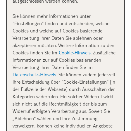
ausgeschlossen werden können.
Sterne mit Kirsche oben drauf.
Sie können mehr Informationen unter
"Einstellungen" finden und entscheiden, welche
Die Malediven allein sind schon eine wahre Wohlfühl-
Cookies und welche auf Cookies basierende
Oase. Das
Kuramathi Maldives
in Rasdhoo-Atoll,
Verarbeitung Ihrer Daten Sie ablehnen oder
einer der größten Urlaubsinseln der Malediven, lässt
akzeptieren möchten. Weitere Information zu den
euch in eine entspannte Welt abtauchen. Dafür
Cookies finden Sie im
Cookie-Hinweis
. Zusätzliche
sorgen nicht nur die zahlreichen
Schnorchelplätze
Informationen zur auf Cookies basierenden
rund um die Insel, sondern besonders der
Verarbeitung Ihrer Daten finden Sie im
Wellnessbereich „
Kuramathi Spa
“ mit seinen
zwei
Datenschutz-Hinweis
. Sie können zudem jederzeit
Saunen, Tauchbecken, Jacuzzi
und
Ihre Entscheidung über "Cookie-Einstellungen" [in
Massageanwendungen
.
der Fußzeile der Webseite] durch Ausschalten der
Kategorien widerrufen. Ein solcher Widerruf wirkt
Mein Tipp:
Gönnt euch doch mal eine
sich nicht auf die Rechtmäßigkeit der bis zum
Abhyangamassage – eine Ayurvedische
Widerruf erfolgten Verarbeitung aus. Soweit Sie
Ganzkörpermassage. Oder eine Paarmassage im
„Ablehnen“ wählen und Ihre Zustimmung
„Water Pavillion“ direkt am Meer. Dann heißt es nur
verweigern, können keine individuellen Angebote
noch: Augen schließen, tief einatmen, genießen und