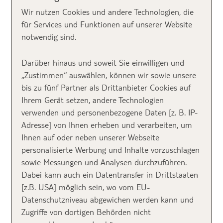
Wellnesshotels für
Wir nutzen Cookies und andere Technologien, die
für Services und Funktionen auf unserer Website
den Winter
notwendig sind.
Darüber hinaus und soweit Sie einwilligen und
1.
Kuramathi Maldives – MALEDIVEN
„Zustimmen“ auswählen, können wir sowie unsere
bis zu fünf Partner als Drittanbieter Cookies auf
Ihrem Gerät setzen, andere Technologien
verwenden und personenbezogene Daten [z. B. IP-
Grandioses Resort. Ich war jetzt
Adresse] von Ihnen erheben und verarbeiten, um
das zweite mal auf den
Ihnen auf oder neben unserer Webseite
Malediven und sowas tolles
personalisierte Werbung und Inhalte vorzuschlagen
sowie Messungen und Analysen durchzuführen.
habe ich noch nicht gesehen. Wir
Dabei kann auch ein Datentransfer in Drittstaaten
haben uns absolut wohl gefühlt
[z.B. USA] möglich sein, wo vom EU-
Datenschutzniveau abgewichen werden kann und
vor Ort. Und wir wären noch so
Zugriffe von dortigen Behörden nicht
gerne länger geblieben. 5-