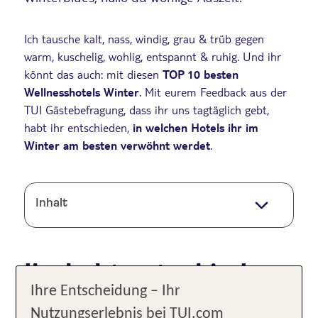
Ich tausche kalt, nass, windig, grau & trüb gegen
warm, kuschelig, wohlig, entspannt & ruhig. Und ihr
könnt das auch: mit diesen
TOP 10 besten
Wellnesshotels Winter
. Mit eurem Feedback aus der
TUI Gästebefragung, dass ihr uns tagtäglich gebt,
habt ihr entschieden,
in welchen Hotels ihr im
Winter am besten verwöhnt werdet
.
Inhalt
Ihr habt entschieden:
Ihre Entscheidung – Ihr
Das sind die 10 besten
Nutzungserlebnis bei TUI.com