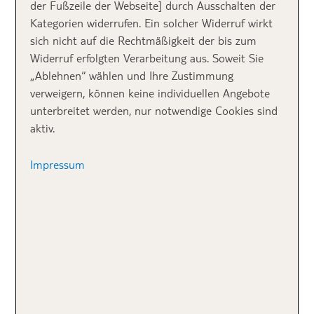
der Fußzeile der Webseite] durch Ausschalten der
Meine TOP 10
Kategorien widerrufen. Ein solcher Widerruf wirkt
sich nicht auf die Rechtmäßigkeit der bis zum
Widerruf erfolgten Verarbeitung aus. Soweit Sie
1. Das Kolosseum
„Ablehnen“ wählen und Ihre Zustimmung
verweigern, können keine individuellen Angebote
unterbreitet werden, nur notwendige Cookies sind
aktiv.
Impressum
Imposant – das Kolosseum in Rom im Morgenlicht
| Adobe
Stock | Aami Creations
Auf Platz eins der TOP Rom Sehenswürdigkeiten ist