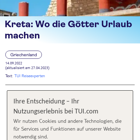
Kreta: Wo die Götter Urlaub
machen
Griechenland
14.09.2022
(aktualisiert am 27.04.2023)
Text:
TUI Reiseexperten
Die größte unter den griechischen Inseln
Ihre Entscheidung – Ihr
besticht mit ihren malerischen Stränden,
Nutzungserlebnis bei TUI.com
hohen Gebirgen und tiefen Schluchten.
Wir nutzen Cookies und andere Technologien, die
für Services und Funktionen auf unserer Website
Aktiv sein ist easy, aber auch das
notwendig sind.