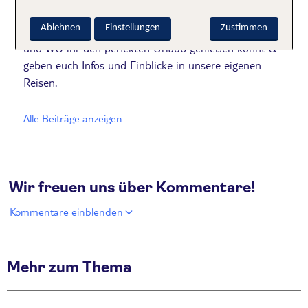
Wir lieben es zu reisen! Unter diesem Profil nehmen
Ablehnen
Einstellungen
Zustimmen
wir euch mit und zeigen euch Tipps und Tricks WIE
und WO ihr den perfekten Urlaub genießen könnt &
geben euch Infos und Einblicke in unsere eigenen
Reisen.
Alle Beiträge anzeigen
Wir freuen uns über Kommentare!
Kommentare einblenden
Mehr zum Thema