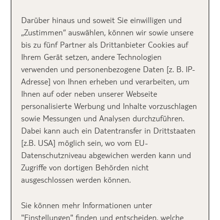
gemütliche Leben der Griechen in den
kleinen Dörfern am Meer zu erleben,
Darüber hinaus und soweit Sie einwilligen und
„Zustimmen“ auswählen, können wir sowie unsere
macht eine Reise nach Kreta
bis zu fünf Partner als Drittanbieter Cookies auf
unvergesslich.
Ihrem Gerät setzen, andere Technologien
verwenden und personenbezogene Daten [z. B. IP-
Adresse] von Ihnen erheben und verarbeiten, um
Wer an
Kreta
denkt, hört das Meer rauschen, spürt
Ihnen auf oder neben unserer Webseite
die kühle Brise auf der Haut, der feine Kiessand
personalisierte Werbung und Inhalte vorzuschlagen
raschelt leise unter den Sohlen und sieht am fernen
sowie Messungen und Analysen durchzuführen.
Horizont das ionische Meer glitzern. Kitschige
Dabei kann auch ein Datentransfer in Drittstaaten
Vorstellung? Von wegen – so wird es jeder
[z.B. USA] möglich sein, wo vom EU-
beschreiben, der einmal dort war.
Datenschutzniveau abgewichen werden kann und
Zugriffe von dortigen Behörden nicht
Unsere TUI Produktexperten waren gerade erst vor
ausgeschlossen werden können.
Ort und haben die Anlagen genauestens unter die
Lupe genommen. Steffen Boehnke, TUI
Sie können mehr Informationen unter
Produktdirektor Mittel & Fernstrecke und Anika
"Einstellungen" finden und entscheiden, welche
Birkholz, TUI Produktmanager Trading sind