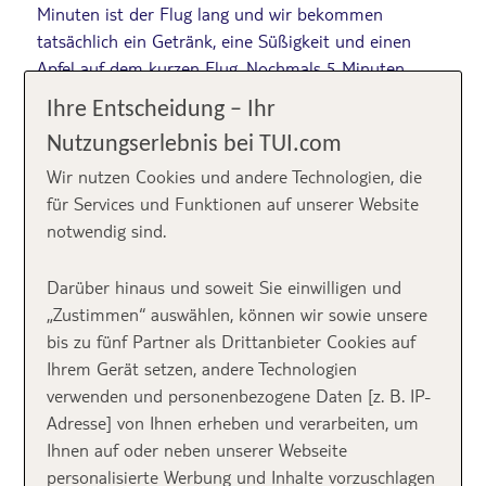
Minuten ist der Flug lang und wir bekommen
tatsächlich ein Getränk, eine Süßigkeit und einen
Apfel auf dem kurzen Flug. Nochmals 5 Minuten
benötigt der Bus vom Flughafen zum Hafen und dann
Ihre Entscheidung – Ihr
haben wir es nach 20 Minuten Bootsfahrt geschafft.
Nutzungserlebnis bei TUI.com
Wir stehen in der Rezeption des
RIU Palace Maldivas
.
Wir nutzen Cookies und andere Technologien, die
für Services und Funktionen auf unserer Website
notwendig sind.
Darüber hinaus und soweit Sie einwilligen und
„Zustimmen“ auswählen, können wir sowie unsere
bis zu fünf Partner als Drittanbieter Cookies auf
Ihrem Gerät setzen, andere Technologien
verwenden und personenbezogene Daten [z. B. IP-
Adresse] von Ihnen erheben und verarbeiten, um
Ihnen auf oder neben unserer Webseite
die Rezeption des RIU Palace Maldivas
personalisierte Werbung und Inhalte vorzuschlagen