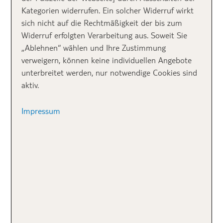
Kategorien widerrufen. Ein solcher Widerruf wirkt
sich nicht auf die Rechtmäßigkeit der bis zum
Widerruf erfolgten Verarbeitung aus. Soweit Sie
„Ablehnen“ wählen und Ihre Zustimmung
verweigern, können keine individuellen Angebote
unterbreitet werden, nur notwendige Cookies sind
aktiv.
Impressum
Wir fahren vorbei an der Poolbar und dem
halboffenen Restaurant, ein bisschen durch den
Garten und dann haben wir unser Gebäude erreicht.
Immer 8 Juniorsuiten teilen sich ein Gebäude. Wir