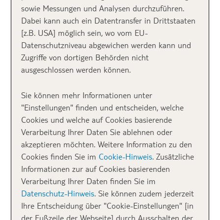
sowie Messungen und Analysen durchzuführen.
Unterbringung im RIU
Dabei kann auch ein Datentransfer in Drittstaaten
[z.B. USA] möglich sein, wo vom EU-
Palace Maldivas
Datenschutzniveau abgewichen werden kann und
Zugriffe von dortigen Behörden nicht
Einen Willkommensdrink und eine kurze Einweisung
ausgeschlossen werden können.
zum „Inselleben“ später, sitzen wir in einem Golfcart
und werden über die 800 Meter lange Brücke, die das
Sie können mehr Informationen unter
RIU Palace Maldivas mit dem RIU Atoll auf der Insel
"Einstellungen" finden und entscheiden, welche
Maafushi verbindet, zu unserer Juniorsuite gebracht.
Cookies und welche auf Cookies basierende
Wir fahren vorbei an den Wasservillen des RIU Palace.
Verarbeitung Ihrer Daten Sie ablehnen oder
Immer drei Suiten teilen sich einen Gebäudekomplex,
akzeptieren möchten. Weitere Information zu den
die mittlere hat sogar noch einen kleinen, eigenen
Cookies finden Sie im
Cookie-Hinweis
. Zusätzliche
Pool auf der zum Meer hin offenen Terrasse.
Informationen zur auf Cookies basierenden
Verarbeitung Ihrer Daten finden Sie im
Datenschutz-Hinweis
. Sie können zudem jederzeit
Ihre Entscheidung über "Cookie-Einstellungen" [in
der Fußzeile der Webseite] durch Ausschalten der