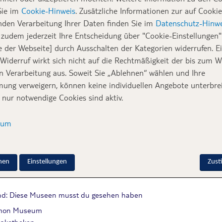
Sie im
Cookie-Hinweis
. Zusätzliche Informationen zur auf Cookie
nden Verarbeitung Ihrer Daten finden Sie im
Datenschutz-Hinwe
zudem jederzeit Ihre Entscheidung über "Cookie-Einstellungen" 
te, Naturwissenschaft oder Schokolade. Die Museen Deutschlands
e der Webseite] durch Ausschalten der Kategorien widerrufen. E
 Interesse und in kleinen sowie großen Städten kannst du Top M
 Widerruf wirkt sich nicht auf die Rechtmäßigkeit der bis zum W
ssikern wie dem Pergamon Museum in Berlin oder den berühmt
en Verarbeitung aus. Soweit Sie „Ablehnen“ wählen und Ihre
chokoladenmuseum in Köln oder dem Miniatur Wunderland in 
ung verweigern, können keine individuellen Angebote unterbrei
hr vielseitig.
 nur notwendige Cookies sind aktiv.
 stellen dir in diesem Artikel die TOP 12 vor. Für jeden Geschm
sum
ividuellen Tagesausflug oder deinen
Städtetrip
über ein langes 
lltes du erkunden.
nen
Einstellungen
Zus
d: Diese Museen musst du gesehen haben
gamon Museum
nakotheken