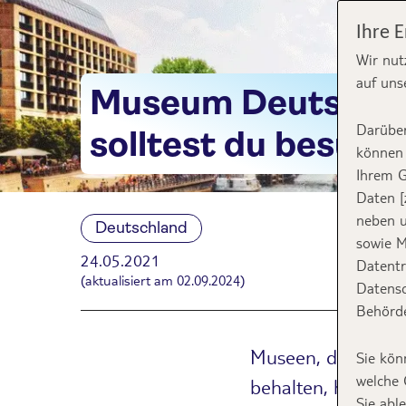
Ihre 
Wir nut
auf uns
Museum Deutschlan
Darüber
solltest du besuch
können 
Ihrem G
Daten [
neben u
Deutschland
sowie M
24.05.2021
Datentr
(aktualisiert am 02.09.2024)
Datensc
Behörde
Museen, die sehens
Sie kön
welche 
behalten, haben w
Sie abl