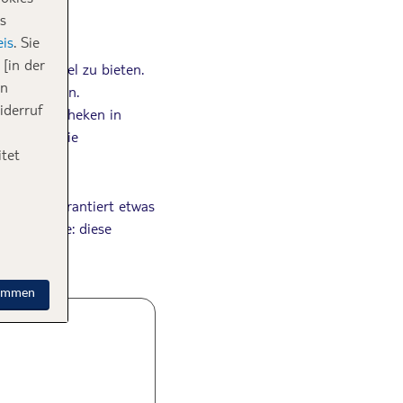
s
is
. Sie
[in der
 haben viel zu bieten.
in
useen finden.
iderruf
en Pinakotheken in
Hamburg. Die
tet
ack ist garantiert etwas
Wochenende: diese
timmen