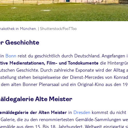
inakothek in München.
| Shutterstock/FooTToo
er Geschichte
 in
Bonn
reist du geschichtlich durch Deutschland. Angefangen i
ktive Medienstationen, Film- und Tondokumente
die Hintergrü
chen Geschichte. Durch zahlreiche Exponate wird der Alltag 
usstellung stehen beispielsweise der Dienst-Mercedes von Konra
dem alten Bonner Plenarsaal und ein Original-Kino aus den 19
äldegalerie Alte Meister
mäldegalerie der Alten Meister
in
Dresden
kommst du nicht
e Galerie, die zu den renommiertesten Gemälde-Sammlungen welt
emälde aus dem 15. Bis 18. Jahrhundert. Weltweit einzigartig