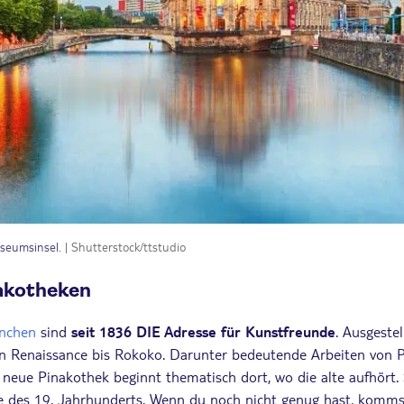
useumsinsel.
| Shutterstock/ttstudio
akotheken
nchen
sind
seit 1836 DIE Adresse für Kunstfreunde
. Ausgeste
n Renaissance bis Rokoko. Darunter bedeutende Arbeiten von 
 neue Pinakothek beginnt thematisch dort, wo die alte aufhört.
 des 19. Jahrhunderts. Wenn du noch nicht genug hast, komm