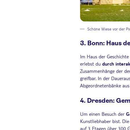
Schöne Wiese vor der P
3. Bonn: Haus d
Im Haus der Geschichte
erlebst du
durch intera
Zusammenhänge der deuts
greifbar. In der Dauera
Abgeordnetenbänke aus 
4. Dresden: Gem
Um einen Besuch der
Ge
Kunstliebhaber bist. Di
auf 3 Etagen über 300 G