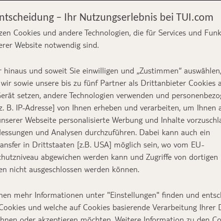
Entscheidung – Ihr Nutzungserlebnis bei TUI.com
zen Cookies und andere Technologien, die für Services und Fun
erer Website notwendig sind.
d: Diese Top 12
 hinaus und soweit Sie einwilligen und „Zustimmen“ auswählen
en
wir sowie unsere bis zu fünf Partner als Drittanbieter Cookies 
erät setzen, andere Technologien verwenden und personenbez
z. B. IP-Adresse] von Ihnen erheben und verarbeiten, um Ihnen 
nserer Webseite personalisierte Werbung und Inhalte vorzuschl
essungen und Analysen durchzuführen. Dabei kann auch ein
Text:
TUI Reiseexperte
ansfer in Drittstaaten [z.B. USA] möglich sein, wo vom EU-
hutzniveau abgewichen werden kann und Zugriffe von dortigen
n nicht ausgeschlossen werden können.
wert sind, gibt es viele. Um dabei einen guten Ü
nen mehr Informationen unter "Einstellungen" finden und entsc
Cookies und welche auf Cookies basierende Verarbeitung Ihrer
ir in diesem Beitrag die TOP 12 der Museen Deu
ehnen oder akzeptieren möchten. Weitere Information zu den C