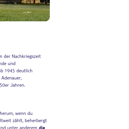
n der Nachkriegszeit
nde und
ab 1945 deutlich
d Adenauer,
50er Jahren.
 herum, wenn du
weit zählt, beherbergt
 sind unter anderem
die