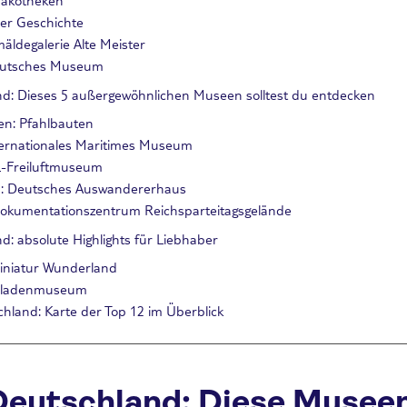
er Geschichte
äldegalerie Alte Meister
eutsches Museum
: Dieses 5 außergewöhnlichen Museen solltest du entdecken
en: Pfahlbauten
ternationales Maritimes Museum
L-Freiluftmuseum
: Deutsches Auswandererhaus
Dokumentationszentrum Reichsparteitagsgelände
 absolute Highlights für Liebhaber
iniatur Wunderland
koladenmuseum
land: Karte der Top 12 im Überblick
eutschland: Diese Musee