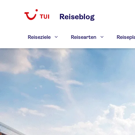
Zum
Inhalt
Reiseblog
springen
Reiseziele
Reisearten
Reisep