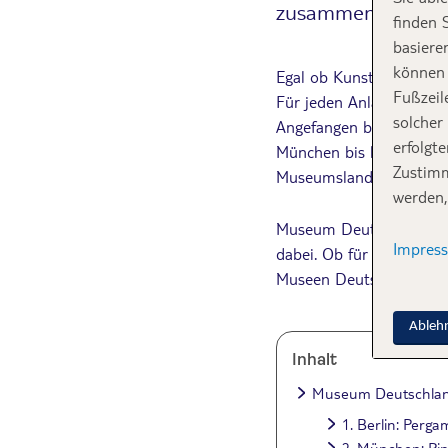
zusammengefasst.
finden 
basiere
können 
Egal ob Kunst, Geschich
Fußzeil
Für jeden Anlass, jedes
solcher
Angefangen bei den Kla
erfolgt
München bis hin zum S
Zustimm
Museumslandschaft ist se
werden,
Museum Deutschland: Wir
Impres
dabei. Ob für deinen ind
Museen Deutschlands so
Ableh
Inhalt
Museum Deutschlan
1. Berlin: Per
2. München: Pi