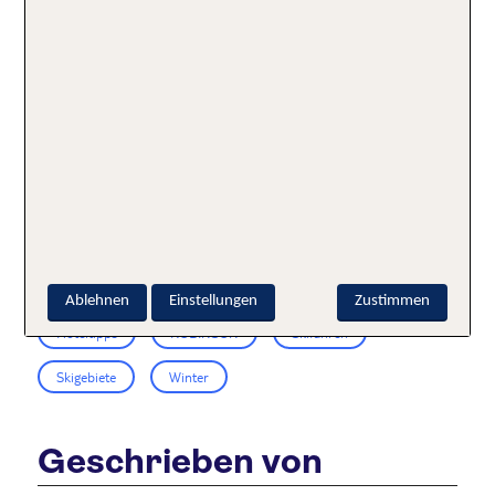
viele Liftanlagen, Ski- & Rodelverleih, Eislaufhalle,
Kino, Märchenmuseum und vieles mehr.
Viel Spaß im Schnee und auf der Piste – Ski heil
und Hals- und Beinbruch!
🏂🏿
Schlagworte:
Ablehnen
Einstellungen
Zustimmen
Hoteltipps
ROBINSON
Skifahren
Skigebiete
Winter
Geschrieben von