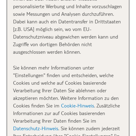
Österreich und
personalisierte Werbung und Inhalte vorzuschlagen
sowie Messungen und Analysen durchzuführen.
Schweiz
Dabei kann auch ein Datentransfer in Drittstaaten
[z.B. USA] möglich sein, wo vom EU-
Datenschutzniveau abgewichen werden kann und
In vielen Wintersport
ROBINSON
Clubs bekommst du
Zugriffe von dortigen Behörden nicht
das
Skipaket im Preis inklusive
. Mit Skipass und
ausgeschlossen werden können.
Skikursen für Kinder ab 4 Jahren und Erwachsene, für
Einsteiger bis zum Profi. Alle Ski- und Snowboard
Sie können mehr Informationen unter
ROBINS sind zertifizierte und
top qualifizierte
"Einstellungen" finden und entscheiden, welche
Skilehrer
. Sie zeigen dir ihr Skigebiet und die
Cookies und welche auf Cookies basierende
schönsten Pisten
. Egal ob du dich zum ersten Mal auf
Verarbeitung Ihrer Daten Sie ablehnen oder
die Bretter traust, deinen Carving Schwung
akzeptieren möchten. Weitere Information zu den
perfektionieren oder Freeriden lernen willst – hier
Cookies finden Sie im
Cookie-Hinweis
. Zusätzliche
kannst du es in der
sympathischen Skigruppe
tun
Informationen zur auf Cookies basierenden
und dabei eine Menge Spaß haben. Den gibt es
Verarbeitung Ihrer Daten finden Sie im
übrigens auch beim gemeinsamen
Après Ski mit Bar-
Datenschutz-Hinweis
. Sie können zudem jederzeit
Life
und Dance.
Ihre Entscheidung über "Cookie-Einstellungen" [in