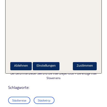
Über den See wacht die Burg von Bled – sie soll
einen genialen Ausblick auf die Naturkulisse bieten.
Ablehnen
Einstellungen
Zustimmen
Der berühmte Bleder See und die Insel Blejski Otok – die einzige Insel
Sloweniens
Schlagworte:
Städtereise
Städtetrip