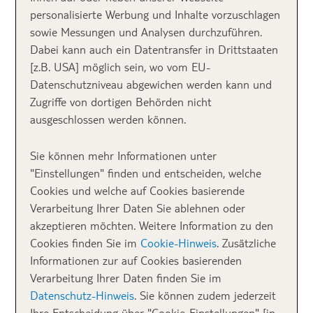
Charme.
personalisierte Werbung und Inhalte vorzuschlagen
sowie Messungen und Analysen durchzuführen.
Szenen wie diese lassen einfach keinen anderen
Dabei kann auch ein Datentransfer in Drittstaaten
Schluss zu, als dass wir uns dem Süden Europas
[z.B. USA] möglich sein, wo vom EU-
nähern:
Datenschutzniveau abgewichen werden kann und
Zugriffe von dortigen Behörden nicht
ausgeschlossen werden können.
Sie können mehr Informationen unter
"Einstellungen" finden und entscheiden, welche
Cookies und welche auf Cookies basierende
Verarbeitung Ihrer Daten Sie ablehnen oder
akzeptieren möchten. Weitere Information zu den
Cookies finden Sie im
Cookie-Hinweis
. Zusätzliche
Informationen zur auf Cookies basierenden
Verarbeitung Ihrer Daten finden Sie im
Datenschutz-Hinweis
. Sie können zudem jederzeit
Mediterranes anmutendes Restaurant nördlich der Ljubljanica
Ihre Entscheidung über "Cookie-Einstellungen" [in