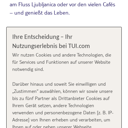
am Fluss Ljubljanica oder vor den vielen Cafés
– und genießt das Leben.
„Ljubljana, Sloweniens Hauptstadt,
Slowenien
, ein
Land irgendwo zwischen Ungarn, Kroatien, Italien und
Ihre Entscheidung – Ihr
Österreich.“ Diese paar Wortfetzen schossen mir
Nutzungserlebnis bei TUI.com
durch den Kopf beim Gedanken an Ljubljana. Das
Wir nutzen Cookies und andere Technologien, die
war’s auch schon. Die Stadt war meiner Freundin und
für Services und Funktionen auf unserer Website
mir völlig unbekannt und so dürfte es vielen gehen.
notwendig sind.
Wir füllten diese Wissenslücke und lernten das
Metropölchen bei einem Wochenendtrip genauer
Darüber hinaus und soweit Sie einwilligen und
kennen. Warum ein Date mit Ljubljana absolut zu
„Zustimmen“ auswählen, können wir sowie unsere
empfehlen ist, erfahrt ihr hier.
bis zu fünf Partner als Drittanbieter Cookies auf
Ihrem Gerät setzen, andere Technologien
Obwohl wir noch ein Stück vom
verwenden und personenbezogene Daten [z. B. IP-
Mittelmeer entfernt sind, versprüht
Adresse] von Ihnen erheben und verarbeiten, um
das Städtchen mediterranen
Ihnen auf oder neben unserer Webseite