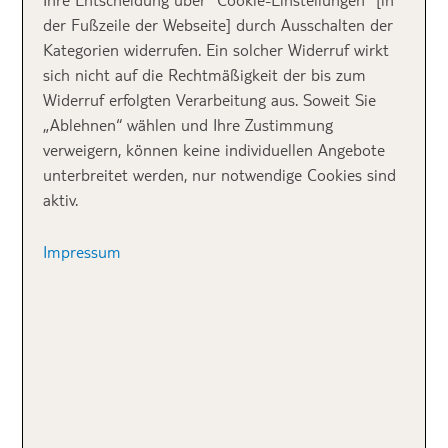
Wer entspannte Städtetrips mag, wird Sloweniens
der Fußzeile der Webseite] durch Ausschalten der
Hauptstadt lieben. Na gut, bei knapp 300.000
Kategorien widerrufen. Ein solcher Widerruf wirkt
Einwohnern kann auch noch nicht von urbanen
sich nicht auf die Rechtmäßigkeit der bis zum
Dimensionen im westlichen Maßstab die Rede sein.
Widerruf erfolgten Verarbeitung aus. Soweit Sie
„Ablehnen“ wählen und Ihre Zustimmung
Eine Stadtkarte ist nicht nötig. Einfach am Fluss
verweigern, können keine individuellen Angebote
entlang schlendern und schüchtern die
unterbreitet werden, nur notwendige Cookies sind
aufgeschlossenen Einheimischen vor den Cafés
aktiv.
grüßen. Solltest du so machen:
Impressum
Dober dan! (Guten Tag auf
slowenisch)
Nicht vergessen: auf der anderen Seite den
malerischen Flusslauf bewundern. Die wenigsten
folgen dem „Fluss mit sieben Namen“ bis außerhalb