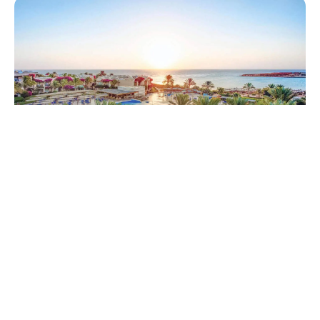
Reiseplanung
Unsere TOP 10 All Inclusive Hotels für
Sonnenziele
12.04.2022
Die Suche nach einem erholsamen Urlaub geht los und
wenn du dein Wunschziel gefunden hast, stellt sich die Frage,
welche Verpflegung soll es sein? Halbpension, Vollpension
oder doch All Inclusive. Du fragst dich: Was beinhaltet All