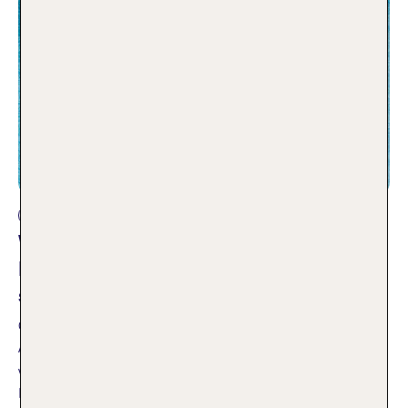
Reisearten
Was bedeutet All Inclusive?
Leistungen, Vorteile und für wen es
sich lohnt
09.06.2026
All Inclusive Urlaub kann so schön entspannend sein – aber
was bedeutet All Inclusive eigentlich? Und für wen ist diese
Leistung die richtige Wahl? Wir verraten es euch!
Weiterlesen