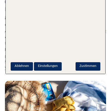
Reiseplanung
Low Budget Urlaub – 10 Tipps zum
günstigen Reisen
02.04.2025
Auf der Suche nach deinem nächsten Sommerurlaub kannst
du auf ein großes Angebot an Schnäppchen und All-
Inclusive-Reisen setzen. Ich bin schon mal vorgeflogen und
habe für dich eine Woche Budget-Urlaub auf Fuerteventura
getestet. Wie es mir gefallen hat und warum All-Inclusive für
Sparfüchse oft eine gute Wahl ist, erfährst du hier.
Ablehnen
Einstellungen
Zustimmen
Weiterlesen