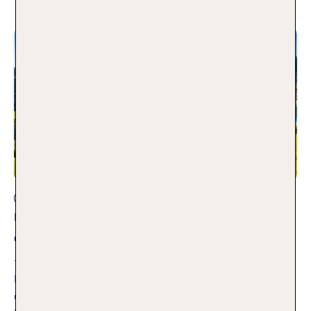
Reiseplanung
Unsere TOP 10 All Inclusive Hotels in
Österreich
15.04.2026
Du möchtest einmal so richtig die Seele baumeln lassen? Dir
um nichts Gedanken machen müssen und einfach deinen