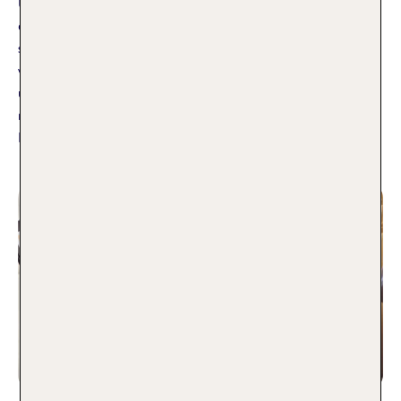
Urlaub genießen? Kommt sofort! Denn das geht nicht nur in
der Ferne, sondern natürlich auch in Österreich. Mit den
schönsten All Inclusive Hotels in Österreich gibt es keine
verstecken Extrakosten. Besonders für Familien ein nicht
unwichtiges Thema. Buchen und rundum sorglos sein –
mehr geht nicht! TUI Kollegin Julia stellt dir die TOP 10 All
Inclusive Hotels in Österreich vor.
Weiterlesen