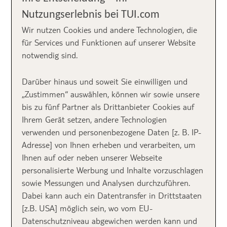
Der TUI MAGIC LIFE Bodrum –
Nutzungserlebnis bei TUI.com
TÜRKEI
Wir nutzen Cookies und andere Technologien, die
für Services und Funktionen auf unserer Website
Ab Anfang Mai 2019 wird der neue
TUI MAGIC LIFE
notwendig sind.
Bodrum
an der türkischen Ägäis eröffnet. Der 5-
Sterne-Club liegt an einem schönen Sand-Kies-Strand
Darüber hinaus und soweit Sie einwilligen und
direkt am Meer (Badeschuhe empfehlenswert). Der
„Zustimmen“ auswählen, können wir sowie unsere
hübsche Ort Bodrum befindet sich ganz in der Nähe,
bis zu fünf Partner als Drittanbieter Cookies auf
nur 4 Kilometer entfernt. Hier findet ihr diverse
Ihrem Gerät setzen, andere Technologien
Shoppingmögichkeiten, Bars und Clubs. Eigentlich
verwenden und personenbezogene Daten [z. B. IP-
müsst ihr den TUI MAGIC LIFE Bodrum aber nicht
Adresse] von Ihnen erheben und verarbeiten, um
verlassen. Die grüne, weitläufige Anlage bietet alles
Ihnen auf oder neben unserer Webseite
was das Herz begehrt!
personalisierte Werbung und Inhalte vorzuschlagen
sowie Messungen und Analysen durchzuführen.
Dabei kann auch ein Datentransfer in Drittstaaten
[z.B. USA] möglich sein, wo vom EU-
Datenschutzniveau abgewichen werden kann und