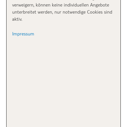
verweigern, können keine individuellen Angebote
unterbreitet werden, nur notwendige Cookies sind
aktiv.
Die schöne Anlage des TUI MAGIC LIFE Bodrum in der Türkei.
Impressum
DAS KONZEPT TUI
MAGIC LIFE
Was macht die Clubmarke TUI MAGIC LIFE
aus?
zahlreiche All-Inclusive-Leistungen
ein umfangreiches Sportangebot
großes Entertainmentprogramm
vielseitiges Kinder- und
Teensprogramm