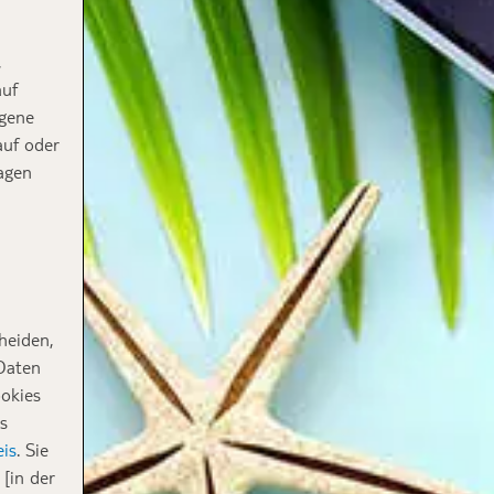
,
auf
ogene
auf oder
agen
heiden,
 Daten
ookies
s
is
. Sie
[in der