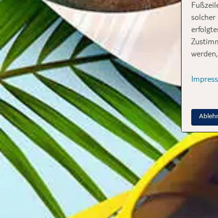
Fußzeil
solcher
erfolgt
Zustimm
werden,
Impres
Ableh