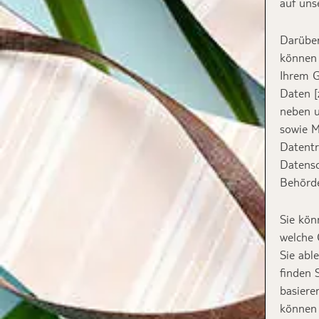
auf uns
Darüber
können 
Ihrem G
Daten [
neben u
sowie M
Datentr
Datensc
Behörde
Sie kön
welche 
Sie abl
finden 
basiere
können 