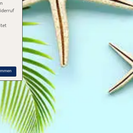
in
iderruf
tet
timmen