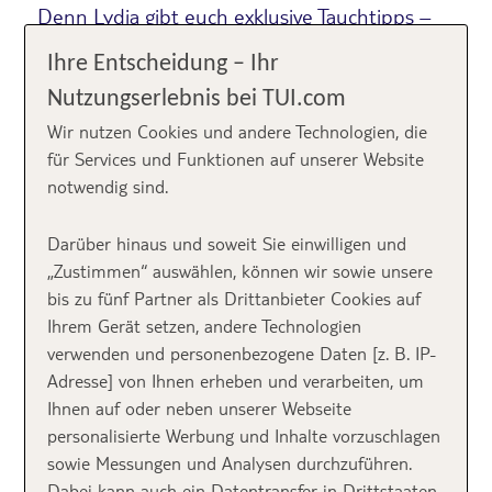
Denn Lydia gibt euch exklusive Tauchtipps –
im ersten Teil ihres Tauchsport 1×1.
Ihre Entscheidung – Ihr
Nutzungserlebnis bei TUI.com
Unsere Erde ist zu 2/3 mit Wasser bedeckt. Ein
Wir nutzen Cookies und andere Technologien, die
unbekanntes Reich und eine riesige Welt, die viele
für Services und Funktionen auf unserer Website
spannende Dinge bereithält und vergleichsweise erst
notwendig sind.
seit kurzer Zeit wirklich zu erkunden ist. Tauchen ist
dabei nicht nur eine beeindruckende Art, in diese
Darüber hinaus und soweit Sie einwilligen und
faszinierende Unterwasserwelt einzutauchen. Es ist
„Zustimmen“ auswählen, können wir sowie unsere
auch eine Möglichkeit, Menschen aus verschiedenen
bis zu fünf Partner als Drittanbieter Cookies auf
Kulturen zu treffen und ein spannendes Hobby zu
Ihrem Gerät setzen, andere Technologien
erlernen.
verwenden und personenbezogene Daten [z. B. IP-
Adresse] von Ihnen erheben und verarbeiten, um
Fragen über Fragen
Ihnen auf oder neben unserer Webseite
personalisierte Werbung und Inhalte vorzuschlagen
beim ersten
sowie Messungen und Analysen durchzuführen.
Dabei kann auch ein Datentransfer in Drittstaaten