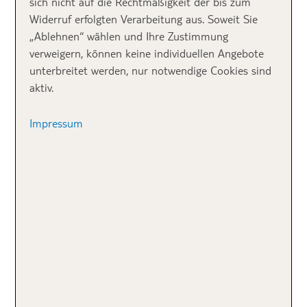
sich nicht auf die Rechtmäßigkeit der bis zum
Widerruf erfolgten Verarbeitung aus. Soweit Sie
„Ablehnen“ wählen und Ihre Zustimmung
verweigern, können keine individuellen Angebote
unterbreitet werden, nur notwendige Cookies sind
aktiv.
Ganz schön was los unter Wasser
Impressum
Vor dem Tauchgang:
Fitnesscheck und die
richtigen Tauchschule
Seid ihr neugierig auf die Unterwasserwelt? Dann
herzlichen Glückwunsch, damit erfüllt ihr schon mal
die beste Voraussetzung zum Tauchen lernen. Doch
es gibt auch körperliche Bedingungen, die ihr