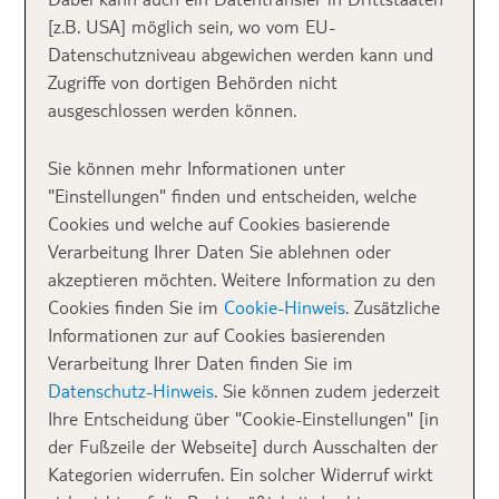
Tauchgang
[z.B. USA] möglich sein, wo vom EU-
Datenschutzniveau abgewichen werden kann und
Bin ich körperlich überhaupt für den Tauchsport
Zugriffe von dortigen Behörden nicht
geeignet? Wie finde ich die richtige Tauchschule? Ist
ausgeschlossen werden können.
Tauchen überhaupt das Richtige für mich? Was
passiert bei meinem ersten Tauchgang? Und was sind
Sie können mehr Informationen unter
eigentlich die wichtigsten Regeln beim Tauchen
"Einstellungen" finden und entscheiden, welche
lernen? Ich tauche seit 2012 und nutze jeden Urlaub,
Cookies und welche auf Cookies basierende
um meine Leidenschaft auszuleben. Damit auch ihr
Verarbeitung Ihrer Daten Sie ablehnen oder
schnell tauchfit werdet, habe ich euch hier die
akzeptieren möchten. Weitere Information zu den
wichtigsten Tipps zum Tauchgang zusammengestellt.
Cookies finden Sie im
Cookie-Hinweis
. Zusätzliche
Informationen zur auf Cookies basierenden
Verarbeitung Ihrer Daten finden Sie im
Datenschutz-Hinweis
. Sie können zudem jederzeit
Ihre Entscheidung über "Cookie-Einstellungen" [in
der Fußzeile der Webseite] durch Ausschalten der
Kategorien widerrufen. Ein solcher Widerruf wirkt