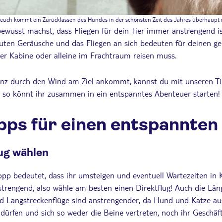
n euch kommt ein Zurücklassen des Hundes in der schönsten Zeit des Jahres überhaupt n
 bewusst machst, dass Fliegen für dein Tier immer anstrengend i
auten Geräusche und das Fliegen an sich bedeuten für deinen gel
 der Kabine oder alleine im Frachtraum reisen muss.
anz durch den Wind am Ziel ankommt, kannst du mit unseren Ti
– so könnt ihr zusammen in ein entspanntes Abenteuer starten!
pps für einen entspannten
lug wählen
opp bedeutet, dass ihr umsteigen und eventuell Wartezeiten i
nstrengend, also wähle am besten einen Direktflug! Auch die Län
nd Langstreckenflüge sind anstrengender, da Hund und Katze au
 dürfen und sich so weder die Beine vertreten, noch ihr Geschäf