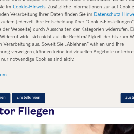
Sie im
Cookie-Hinweis
. Zusätzliche Informationen zur auf Cookie
den. Doch wie sieht es mit den besten Freunden 
nden Verarbeitung Ihrer Daten finden Sie im
Datenschutz-Hinwe
e? Auch für diese gibt es Möglichkeiten. Angehö
zudem jederzeit Ihre Entscheidung über "Cookie-Einstellungen" 
euen oder man sucht sich eine Tierpension. Was 
e der Webseite] durch Ausschalten der Kategorien widerrufen. E
 Widerruf wirkt sich nicht auf die Rechtmäßigkeit der bis zum W
auf deinen Wanderurlaub nehmen möchtest? Ode
en Verarbeitung aus. Soweit Sie „Ablehnen“ wählen und Ihre
de unsicher machen willst? Oder sogar beruflich
ung verweigern, können keine individuellen Angebote unterbrei
t und deine geliebte Samtpfote nicht so lang z
 nur notwendige Cookies sind aktiv.
e Fälle kannst du bei TUI fly deine Katze oder d
sum
. Wir stellen dir im diesem Beitrag vor, was du 
nd Katze beachten solltest:
nen
Einstellungen
Zus
tor Fliegen