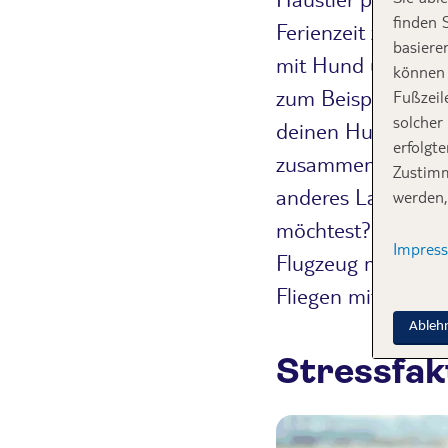
finden 
Ferienzeit zu fin
basiere
mit Hund und Katz
können 
zum Beispiel betr
Fußzeil
solcher
deinen Hund mit 
erfolgt
zusammen die Strän
Zustimm
anderes Land muss
werden,
möchtest? Für dies
Impres
Flugzeug mitnehmen
Fliegen mit Hund u
Ableh
Stressfak