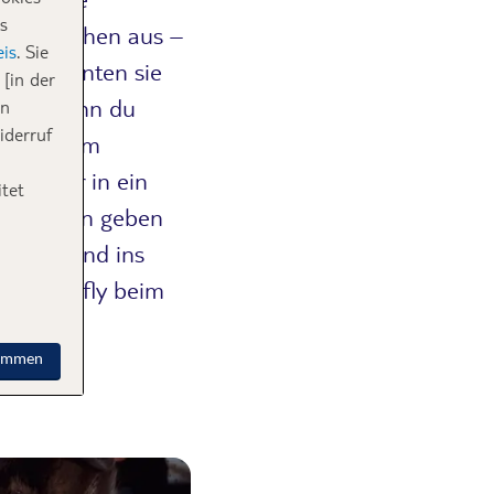
s
des Menschen aus –
is
. Sie
rige könnten sie
[in der
aber, wenn du
in
iderruf
r mit ihm
 länger in ein
tet
u Fremden geben
einen Hund ins
bei TUI fly beim
timmen