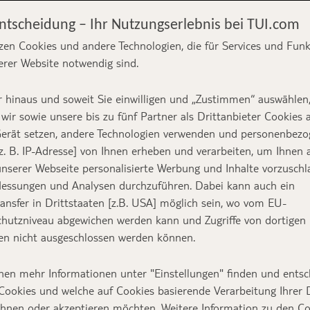
Entscheidung – Ihr Nutzungserlebnis bei TUI.com
zen Cookies und andere Technologien, die für Services und Fun
erer Website notwendig sind.
Alles übers
 hinaus und soweit Sie einwilligen und „Zustimmen“ auswählen
und Katze
wir sowie unsere bis zu fünf Partner als Drittanbieter Cookies 
erät setzen, andere Technologien verwenden und personenbez
z. B. IP-Adresse] von Ihnen erheben und verarbeiten, um Ihnen 
nserer Webseite personalisierte Werbung und Inhalte vorzuschl
essungen und Analysen durchzuführen. Dabei kann auch ein
Text:
TUI Flugexperte
ansfer in Drittstaaten [z.B. USA] möglich sein, wo vom EU-
hutzniveau abgewichen werden kann und Zugriffe von dortigen
n nicht ausgeschlossen werden können.
nen mehr Informationen unter "Einstellungen" finden und entsc
teht vor der Tür und damit auch die Frage, was 
Cookies und welche auf Cookies basierende Verarbeitung Ihrer
Mit Nagetieren ist es oft einfacher, eine Betreuun
ehnen oder akzeptieren möchten. Weitere Information zu den C