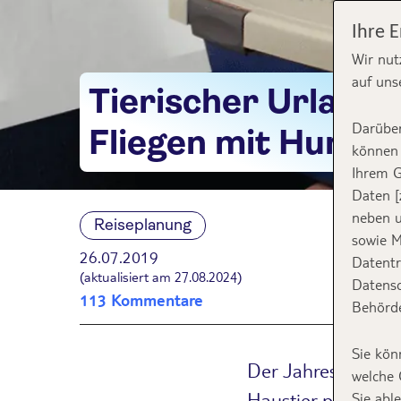
Ihre 
Wir nut
auf uns
Tierischer Urlaub: 
Darüber
Fliegen mit Hund 
können 
Ihrem G
Daten [
neben u
Reiseplanung
sowie M
26.07.2019
Datentr
(aktualisiert am 27.08.2024)
Datensc
113 Kommentare
Behörde
Sie kön
Der Jahresurlaub s
welche 
Haustier passiert. 
Sie abl