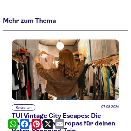
Mehr zum Thema
07.08.2026
Reisearten
TUI Vintage City Escapes: Die
WhatsApp
Facebook
Pinterest
X
Email
besten Städte Europas für deinen
Retro-Shopping-Trip