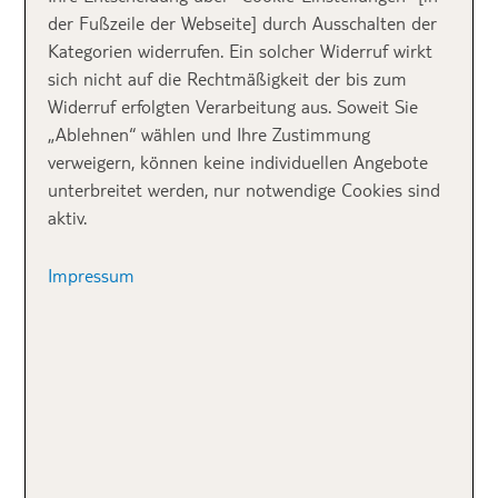
besten Plätze für dich zusammengestellt. Dafür
der Fußzeile der Webseite] durch Ausschalten der
haben wir über 1.300 hundefreundliche
Kategorien widerrufen. Ein solcher Widerruf wirkt
Campingplätze von pincamp.de analysiert.Zu den
sich nicht auf die Rechtmäßigkeit der bis zum
Kategorien, nach denen wir die Top 100 ausgewählt
Widerruf erfolgten Verarbeitung aus. Soweit Sie
haben, gehören z. B. Stellplätze, Strandnähe, Google-
„Ablehnen“ wählen und Ihre Zustimmung
Bewertungen, Feuerwerkverbot und Tierarztpraxen in
verweigern, können keine individuellen Angebote
der Nähe. Herausgekommen sind
die 100
unterbreitet werden, nur notwendige Cookies sind
hundefreundlichen Campingplätze in Deutschland
aktiv.
(nach Camping mit Hund-Score), die für Mensch und
Hund das beste „Wau-Erlebnis“ bieten.
Impressum