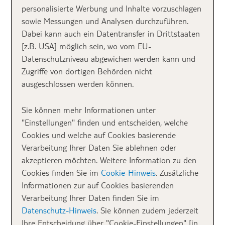
personalisierte Werbung und Inhalte vorzuschlagen
sowie Messungen und Analysen durchzuführen.
Beste deutsche Campingplätze mit Hund
| pixabay |
Dabei kann auch ein Datentransfer in Drittstaaten
Alexas_Fotos
[z.B. USA] möglich sein, wo vom EU-
Datenschutzniveau abgewichen werden kann und
Die ultimative Top-
Zugriffe von dortigen Behörden nicht
ausgeschlossen werden können.
100-Rangliste der
Sie können mehr Informationen unter
besten deutschen
"Einstellungen" finden und entscheiden, welche
Campingplätze mit
Cookies und welche auf Cookies basierende
Verarbeitung Ihrer Daten Sie ablehnen oder
Hund
akzeptieren möchten. Weitere Information zu den
Cookies finden Sie im
Cookie-Hinweis
. Zusätzliche
Informationen zur auf Cookies basierenden
Es ist gar nicht so einfach, den perfekten
Verarbeitung Ihrer Daten finden Sie im
Campingplatz für einen Hundeurlaub zu finden. Um
Datenschutz-Hinweis
. Sie können zudem jederzeit
dir die Entscheidung zu erleichtern, haben wir die
Ihre Entscheidung über "Cookie-Einstellungen" [in