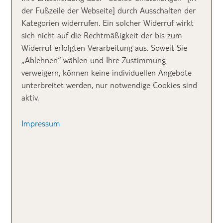
der Fußzeile der Webseite] durch Ausschalten der
auf einer Privatinsel
am Rande der Ostküste.
Kategorien widerrufen. Ein solcher Widerruf wirkt
Paradiesische weiße Strände, türkisblaues Wasser und
sich nicht auf die Rechtmäßigkeit der bis zum
tropische Natur bilden die Kulisse dieser luxuriösen
Widerruf erfolgten Verarbeitung aus. Soweit Sie
Urlaubsanlage.
„Ablehnen“ wählen und Ihre Zustimmung
verweigern, können keine individuellen Angebote
In der
romantischen Honeymoon Ocean Pool Villa
unterbreitet werden, nur notwendige Cookies sind
steht euch ein weitläufiger Privatgarten mit eigenem
aktiv.
Pool zur Verfügung. Von der großzügigen Terrasse mit
Outdoor-Essbereich genießt ihr einen
Impressum
wunderschönen Blick auf die Lagune
. Ein weiteres
Highlight ist das großzügige
Badezimmer mit
exotischer Außendusche.
In dieser Honeymoon Suite
steht euren romantischen Stunden zu zweit
garantiert nichts im Weg.