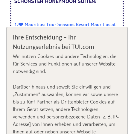
SCHÖNSTEN HONEYMOON SUITEN:
1.❤️ Mauritius: Four Seasons Resort Mauritius at
Anahita******
Ihre Entscheidung – Ihr
2.❤️ Seychellen: Constance Ephelia
Seychelles*****
Nutzungserlebnis bei TUI.com
3.❤️ Malediven: Milaidhoo Island******
Wir nutzen Cookies und andere Technologien, die
4.❤️ Vietnam: Six Senses Ninh Van Bay******
für Services und Funktionen auf unserer Website
5.❤️ Französisch Polynesien: Hilton Moorea
notwendig sind.
Lagoon Resort & Spa*****
6.❤️ Abu Dhabi: Anantara Qasr al Sarab Desert
Darüber hinaus und soweit Sie einwilligen und
Resort*****+
„Zustimmen“ auswählen, können wir sowie unsere
7.❤️ Südafrika: Tsala Treetop Lodge******
bis zu fünf Partner als Drittanbieter Cookies auf
8.❤️ Thailand: Soneva Kiri******
Ihrem Gerät setzen, andere Technologien
9.❤️ Bali: Four Seasons Resort Bali at Jimbaran
verwenden und personenbezogene Daten [z. B. IP-
Bay******
Adresse] von Ihnen erheben und verarbeiten, um
10.❤️ St. Lucia: Sandals Grande St. Lucian Spa
Ihnen auf oder neben unserer Webseite