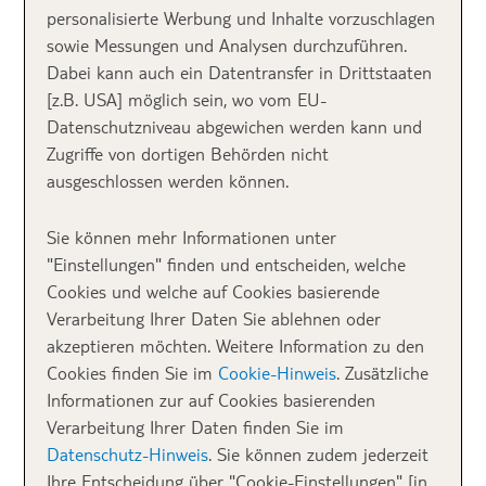
Beach Resort*****
personalisierte Werbung und Inhalte vorzuschlagen
sowie Messungen und Analysen durchzuführen.
Dabei kann auch ein Datentransfer in Drittstaaten
[z.B. USA] möglich sein, wo vom EU-
Alle Honeymoon Angebote auf tui.com
Datenschutzniveau abgewichen werden kann und
Zugriffe von dortigen Behörden nicht
ausgeschlossen werden können.
1.❤️ Mauritius: Four
Sie können mehr Informationen unter
Seasons Resort
"Einstellungen" finden und entscheiden, welche
Cookies und welche auf Cookies basierende
Mauritius at
Verarbeitung Ihrer Daten Sie ablehnen oder
akzeptieren möchten. Weitere Information zu den
Anahita******
Cookies finden Sie im
Cookie-Hinweis
. Zusätzliche
Informationen zur auf Cookies basierenden
Verarbeitung Ihrer Daten finden Sie im
Ein Klassiker unter den Honeymoon Destinationen
Datenschutz-Hinweis
. Sie können zudem jederzeit
ist
Mauritius
. Das
Four Seasons Resort Mauritius at
Ihre Entscheidung über "Cookie-Einstellungen" [in
Anahita
präsentiert sich in
traumhafter Umgebung