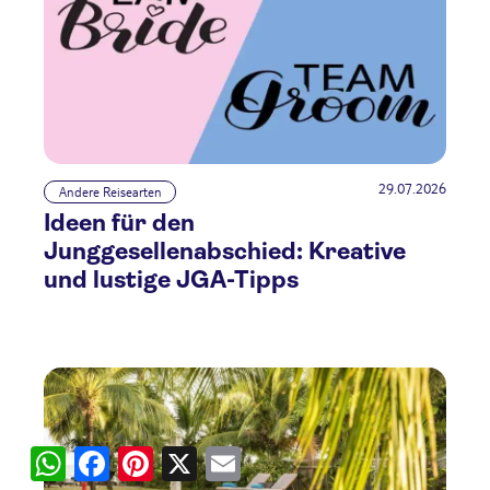
29.07.2026
Andere Reisearten
Ideen für den
Junggesellenabschied: Kreative
und lustige JGA-Tipps
WhatsApp
Facebook
Pinterest
X
Email