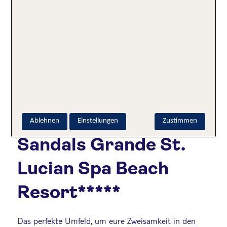
Zweisamkeit genießen mit traumhaften Blick auf das Meer
Weitere Hotelangebote für Bali hier
10.❤️ St. Lucia:
Ablehnen
Einstellungen
Zustimmen
Sandals Grande St.
Lucian Spa Beach
Resort*****
Das perfekte Umfeld, um eure Zweisamkeit in den