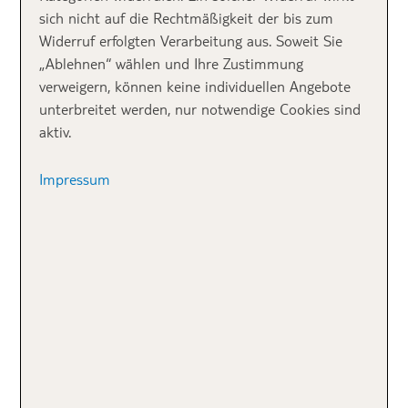
Viele der anfänglichen Symptome wie Übelkeit oder
sich nicht auf die Rechtmäßigkeit der bis zum
Müdigkeit sind bereits abgeklungen, man schleppt
Widerruf erfolgten Verarbeitung aus. Soweit Sie
noch nicht so viele Pfunde mit sich herum und die
„Ablehnen“ wählen und Ihre Zustimmung
Gefahr einer Thromboseentstehung ist noch nicht so
verweigern, können keine individuellen Angebote
hoch, wie im letzten Schwangerschaftsdrittel.
unterbreitet werden, nur notwendige Cookies sind
aktiv.
Impressum
TUI-Reisetipp für
Familien