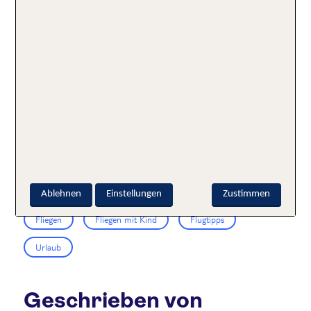
Daher mein Tipp: Kläre immer alles im Voraus. Bevor
du deinen Urlaub buchst, sprich mit deinem
Frauenarzt, dem Kinderarzt und frag beim
Reiseveranstalter oder am besten direkt bei der
Fluggesellschaft nach. So kannst du dich in Ruhe auf
alles vorbereiten, Stress vermeiden und
Missverständnissen aus dem Weg gehen.
Schlagworte:
Ablehnen
Einstellungen
Zustimmen
Fliegen
Fliegen mit Kind
Flugtipps
Urlaub
Geschrieben von