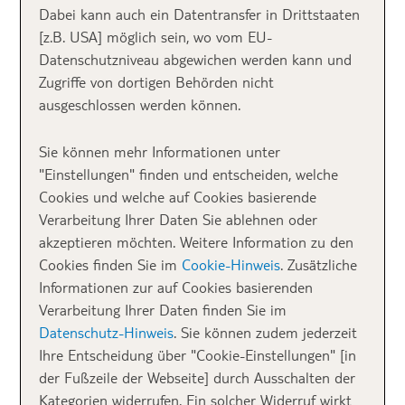
Dabei kann auch ein Datentransfer in Drittstaaten
[z.B. USA] möglich sein, wo vom EU-
Datenschutzniveau abgewichen werden kann und
Zugriffe von dortigen Behörden nicht
ausgeschlossen werden können.
Entspannt mit Kindern oder in der Schwangerschaft in den
Urlaub.
Sie können mehr Informationen unter
"Einstellungen" finden und entscheiden, welche
Mythos 1: Ich bin schwanger und darf nicht mehr
Cookies und welche auf Cookies basierende
fliegen.
Verarbeitung Ihrer Daten Sie ablehnen oder
akzeptieren möchten. Weitere Information zu den
Falsch! In der Regel empfehlen Ärzte lange
Cookies finden Sie im
Cookie-Hinweis
. Zusätzliche
Flugstrecken während der ersten 12 Wochen zu
Informationen zur auf Cookies basierenden
vermeiden, da in dieser Phase eine erhöhte Gefahr
Verarbeitung Ihrer Daten finden Sie im
von Blutungen oder einer Fehlgeburt besteht. Da die
Datenschutz-Hinweis
. Sie können zudem jederzeit
Schwangerschaft im zweiten Trimester eine stabilere
Ihre Entscheidung über "Cookie-Einstellungen" [in
Phase erreicht, gilt das mittlere
der Fußzeile der Webseite] durch Ausschalten der
Schwangerschaftsdrittel häufig als idealere Reisezeit.
Kategorien widerrufen. Ein solcher Widerruf wirkt