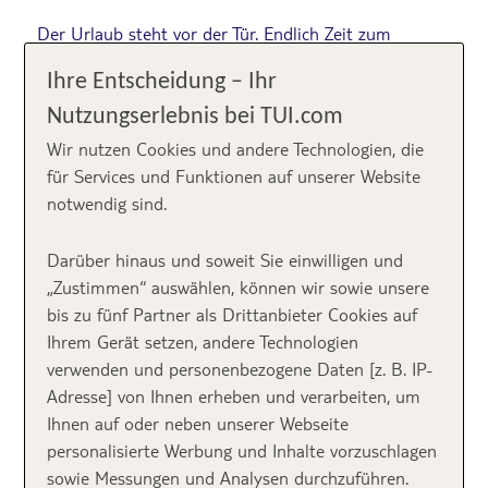
Der Urlaub steht vor der Tür. Endlich Zeit zum
Erholen, aber was machen wir, wenn wir schwanger
Ihre Entscheidung – Ihr
sind oder ein Kleinkind haben? Kann man dann
trotzdem in den Urlaub fahren? Dürfen Schwangere
Nutzungserlebnis bei TUI.com
eigentlich fliegen? Muss ich für mein neugeborenes
Wir nutzen Cookies und andere Technologien, die
Kind eigentlich den Flug bezahlen? Bei den
für Services und Funktionen auf unserer Website
Reisevorbereitungen tauchen immer mehr und mehr
notwendig sind.
Fragen auf und jeder hat andere Meinungen.
Zusammen mit Spezialisten haben wir die richtigen
Darüber hinaus und soweit Sie einwilligen und
Antworten für dich gefunden, damit du in Ruhe und
„Zustimmen“ auswählen, können wir sowie unsere
sorglos in den Urlaub fliegen kannst.
bis zu fünf Partner als Drittanbieter Cookies auf
Ihrem Gerät setzen, andere Technologien
verwenden und personenbezogene Daten [z. B. IP-
Adresse] von Ihnen erheben und verarbeiten, um
Ihnen auf oder neben unserer Webseite
personalisierte Werbung und Inhalte vorzuschlagen
sowie Messungen und Analysen durchzuführen.