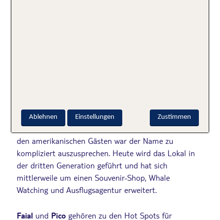
Meeresbewohner
Tag 7 – Tag 8 Horta und Umgebung
Horta
ist der zentrale Hafen für Nautiker und
Weltumsegler – hier liegen hunderte Segelboote vor
Anker. Die Crews verewigen sich traditionell mit einer
Bemalung an der Hafenmole. Viele schöne
Fotomotive! Ein wahres Paradies für Fotografen!
Natürlich nehmen wir einen Drink in
Peters Sports
Ablehnen
Einstellungen
Zustimmen
Bar
. Der ursprüngliche Besitzer hieß zwar José, aber
den amerikanischen Gästen war der Name zu
kompliziert auszusprechen. Heute wird das Lokal in
der dritten Generation geführt und hat sich
mittlerweile um einen Souvenir-Shop, Whale
Watching und Ausflugsagentur erweitert.
Faial
und
Pico
gehören zu den Hot Spots für