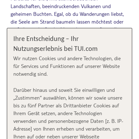
Landschaften, beeindruckenden Vulkanen und
geheimen Buchten. Egal, ob du Wanderungen liebst,
die Seele am Strand baumeln lassen möchtest oder
einfach nur die frische Meeresbrise genießen willst –
die Azoren bieten für jeden ein unvergessliches
Ihre Entscheidung – Ihr
Abenteuer.
Nutzungserlebnis bei TUI.com
Wir nutzen Cookies und andere Technologien, die
Lass uns gemeinsam die
für Services und Funktionen auf unserer Website
schönen Inseln dieser
notwendig sind.
Inselgruppe entdecken!
Darüber hinaus und soweit Sie einwilligen und
„Zustimmen“ auswählen, können wir sowie unsere
bis zu fünf Partner als Drittanbieter Cookies auf
Inhalt
Ihrem Gerät setzen, andere Technologien
verwenden und personenbezogene Daten [z. B. IP-
Adresse] von Ihnen erheben und verarbeiten, um
Ihnen auf oder neben unserer Webseite