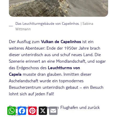
Das Leuchtturmgebäude von Capelinhos.
| Sabina
Wittmann
Der Ausflug zum
Vulkan de Capelinhos
ist ein
weiteres Abenteuer: Ende der 1950er Jahre brach
dieser unterirdisch aus und schuf neues Land. Die
Szenerie erinnert an eine Mondlandschaft, und sogar
das Erdgeschoss des
Leuchtturms von
Capela
musste dran glauben. Inmitten dieser
Aschelandschaft wurde ein topmodernes
Besucherzentrum unterirdisch gebaut – ein Besuch
lohnt sich auf jeden Fall!
Danach geht es weiter zum Flughafen und zurück
WhatsApp
Facebook
Pinterest
X
Email
nach…