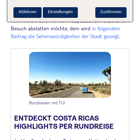
jetzt gern nach Costa Rica reisen möchte, kann sich
hier über die
►
Beste Reisezeit Costa Rica
Ablehnen
Einstellungen
Zustimmen
informieren. Und wer der Hauptstadt San José einen
Besuch abstatten möchte, dem wird
in folgendem
Beitrag die Sehenswürdigkeiten der Stadt gezeigt
.
Rundreisen mit TUI
ENTDECKT COSTA RICAS
HIGHLIGHTS PER RUNDREISE