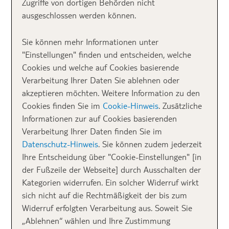
Zugriffe von dortigen Behörden nicht
►
Mehr Infos zum Hotel
ausgeschlossen werden können.
Sie können mehr Informationen unter
Costa Rica
gilt als Schweiz Mittelamerikas und blieb
"Einstellungen" finden und entscheiden, welche
in der Vergangenheit von den sozialen Unruhen,
Cookies und welche auf Cookies basierende
Bürgerkriegen und Diktaturen seiner Nachbarländer
Verarbeitung Ihrer Daten Sie ablehnen oder
verschont. Seit Jahrzehnten macht das Land
akzeptieren möchten. Weitere Information zu den
eigentlich nur Schlagzeilen als sicheres und stabiles
Cookies finden Sie im
Cookie-Hinweis
. Zusätzliche
Reiseland, das voll und ganz auf den Ökotourismus
Informationen zur auf Cookies basierenden
setzt. So steht ein Drittel der Landesfläche unter
Verarbeitung Ihrer Daten finden Sie im
Naturschutz und mehr als fünfzig Prozent Costa
Datenschutz-Hinweis
. Sie können zudem jederzeit
Ricas sind bewaldet. Das sind ganz schon
Ihre Entscheidung über "Cookie-Einstellungen" [in
beeindruckende Zahlen für ein so kleines Land.
der Fußzeile der Webseite] durch Ausschalten der
Kategorien widerrufen. Ein solcher Widerruf wirkt
Bei meiner Reise nach Costa Rica nahm ich genau
sich nicht auf die Rechtmäßigkeit der bis zum
diesen Fokus auf den Naturschutz zum Anlass, um im
Widerruf erfolgten Verarbeitung aus. Soweit Sie
Tortuguero Nationalpark als Freiwillige in einem
„Ablehnen“ wählen und Ihre Zustimmung
Schildkrötencamp zu arbeiten.