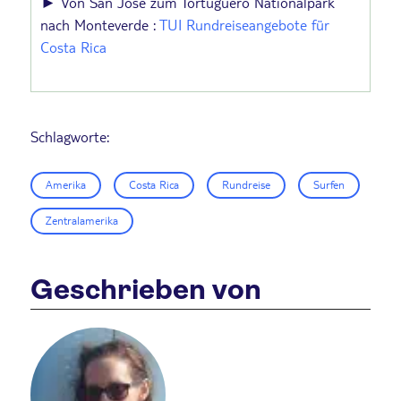
► Von San José zum Tortuguero Nationalpark
nach Monteverde :
TUI Rundreiseangebote für
Costa Rica
Schlagworte:
Amerika
Costa Rica
Rundreise
Surfen
Zentralamerika
Geschrieben von