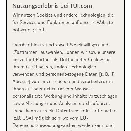
RICA
Nutzungserlebnis bei TUI.com
Wir nutzen Cookies und andere Technologien, die
für Services und Funktionen auf unserer Website
notwendig sind.
Darüber hinaus und soweit Sie einwilligen und
„Zustimmen“ auswählen, können wir sowie unsere
bis zu fünf Partner als Drittanbieter Cookies auf
Ihrem Gerät setzen, andere Technologien
86% Weiterempfehlung, direkte Lage am
verwenden und personenbezogene Daten [z. B. IP-
Sandstrand, inmitten von Natur gelegen, 4
Adresse] von Ihnen erheben und verarbeiten, um
Pools und 5 Restaurants: Das ist das 5-Sterne
Ihnen auf oder neben unserer Webseite
Dreams Las Mareas in Costa Rica, La Cruz, das
personalisierte Werbung und Inhalte vorzuschlagen
sich bestens für eine Rundreise durch das Land
sowie Messungen und Analysen durchzuführen.
anbietet. Luxus pur: Einige Zimmer haben eine
Dabei kann auch ein Datentransfer in Drittstaaten
Badewanne auf dem Balkon, andere bieten
[z.B. USA] möglich sein, wo vom EU-
einen direkten Zugang zum Pool.
Datenschutzniveau abgewichen werden kann und