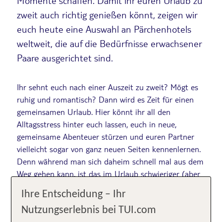
Momente schaffen. Damit ihr euren Urlaub zu
zweit auch richtig genießen könnt, zeigen wir
euch heute eine Auswahl an Pärchenhotels
weltweit, die auf die Bedürfnisse erwachsener
Paare ausgerichtet sind.
Ihr sehnt euch nach einer Auszeit zu zweit? Mögt es
ruhig und romantisch? Dann wird es Zeit für einen
gemeinsamen Urlaub. Hier könnt ihr all den
Alltagsstress hinter euch lassen, euch in neue,
gemeinsame Abenteuer stürzen und euren Partner
vielleicht sogar von ganz neuen Seiten kennenlernen.
Denn während man sich daheim schnell mal aus dem
Weg gehen kann, ist das im Urlaub schwieriger (aber
nicht unmöglich) und so verbringt man oft 24
Ihre Entscheidung – Ihr
Stunden am Stück gemeinsam.
Nutzungserlebnis bei TUI.com