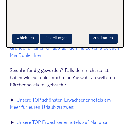
und Suiten, teilweise mit eigenem Plunge Pool an.
Und wer es ganz romantisch mag, bucht ein Private
Dining. Hach, wer träumt nicht davon?
Willkommen
im Paradies!
Ablehnen
Einstellungen
Zustimmen
►
Weitere tolle Bilder vom Velassaru Maldiven und
Gründe für einen Urlaub auf den Malediven gibt euch
Mia Bühler hier
Seid ihr fündig geworden? Falls dem nicht so ist,
haben wir euch hier noch eine Auswahl an weiteren
Pärchenhotels mitgebracht:
►
Unsere TOP schönsten Erwachsenenhotels am
Meer für euren Urlaub zu zweit
►
Unsere TOP Erwachsenenhotels auf Mallorca