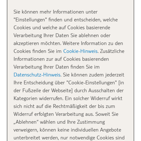
Sie können mehr Informationen unter
"Einstellungen" finden und entscheiden, welche
Cookies und welche auf Cookies basierende
Verarbeitung Ihrer Daten Sie ablehnen oder
akzeptieren möchten. Weitere Information zu den
Cookies finden Sie im
Cookie-Hinweis
. Zusätzliche
Beste Strandlage! Das RIU Calypso Resort & Spa auf Fuerteventura
Informationen zur auf Cookies basierenden
Nur für Erwachsene! Im 4-Sterne-
RIU Calypso Resort
Verarbeitung Ihrer Daten finden Sie im
& Spa
an der Playa de Jandia auf Fuerteventura
Datenschutz-Hinweis
. Sie können zudem jederzeit
erlebt ihr besondere Wohlfühlmomente für Paare ab
Ihre Entscheidung über "Cookie-Einstellungen" [in
18 Jahren. Das Hotel mit seinen 250 Zimmern ist ein
der Fußzeile der Webseite] durch Ausschalten der
wahrer Ruhepol und überzeugt durch seine Lage an
Kategorien widerrufen. Ein solcher Widerruf wirkt
einem der schönsten Strände der Insel, der
sich nicht auf die Rechtmäßigkeit der bis zum
feinsandige, kilometerlange Playa de Jandia. Hier
Widerruf erfolgten Verarbeitung aus. Soweit Sie
könnt ihr romantische Spaziergänge unternehmen
„Ablehnen“ wählen und Ihre Zustimmung
und atemberaubende Sonnenuntergänge genießen.
verweigern, können keine individuellen Angebote
Für Paare, die es besonders ruhig und relaxt
unterbreitet werden, nur notwendige Cookies sind