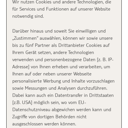
Urlaub für Paare –
Wir nutzen Cookies und andere Technologien, die
für Services und Funktionen auf unserer Website
TOP 10 Pärchenhotels
notwendig sind.
Darüber hinaus und soweit Sie einwilligen und
Damit der Urlaub zu zweit zur Traumreise wird,
„Zustimmen“ auswählen, können wir sowie unsere
haben wir euch heute eine Auswahl an tollen
bis zu fünf Partner als Drittanbieter Cookies auf
Pärchenhotels mitgebracht, indenen ihr euch sowohl
Ihrem Gerät setzen, andere Technologien
zurückziehen als auch gemeinsame Zeit als Paar
verwenden und personenbezogene Daten [z. B. IP-
verbringen könnt. ►
Ideal für eure Auszeit zu zweit
Adresse] von Ihnen erheben und verarbeiten, um
sind die TUI BLUE FOR TWO Hotels. Das Konzept
Ihnen auf oder neben unserer Webseite
verspricht pure Erholung für Paare!
personalisierte Werbung und Inhalte vorzuschlagen
sowie Messungen und Analysen durchzuführen.
❤ Auf der Insel der Glückseligen:
Dabei kann auch ein Datentransfer in Drittstaaten
RIU Calypso Resort & Spa –
[z.B. USA] möglich sein, wo vom EU-
FUERTEVENTURA
Datenschutzniveau abgewichen werden kann und
Zugriffe von dortigen Behörden nicht
ausgeschlossen werden können.