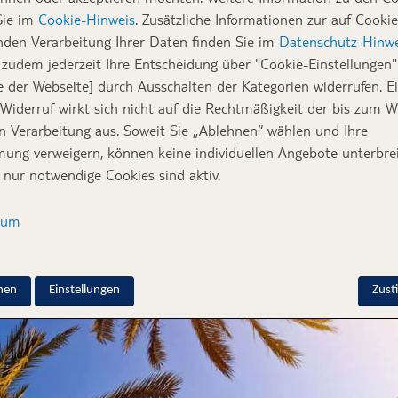
Sie im
Cookie-Hinweis
. Zusätzliche Informationen zur auf Cookie
 Antwort gestanden.
nden Verarbeitung Ihrer Daten finden Sie im
Datenschutz-Hinwe
zudem jederzeit Ihre Entscheidung über "Cookie-Einstellungen" 
, wir beginnen nun den Landeanflug.
Bitte bleiben Sie angeschnal
e der Webseite] durch Ausschalten der Kategorien widerrufen. E
aben und das Anschnallzeichen erloschen ist.“ Und schwupps ist
 Widerruf wirkt sich nicht auf die Rechtmäßigkeit der bis zum W
den Urlaubsort riesig! In der Aufregung und Eile kann es schonm
en Verarbeitung aus. Soweit Sie „Ablehnen“ wählen und Ihre
and in der Sitztasche vergessen wird – und man das dann auch er
ung verweigern, können keine individuellen Angebote unterbrei
chon längst verlassen hat, bemerkt. Was dann zu tun ist, w
elc
 nur notwendige Cookies sind aktiv.
erden und was mit den verlorengegangenen Sachen passiert, erfa
sum
nen
Einstellungen
Zus
zeug vergessen werden: E-Book Reader, Brillen, Tablet und
Mobiltelefone.