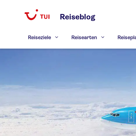
Zum
Inhalt
Reiseblog
springen
Reiseziele
Reisearten
Reisep