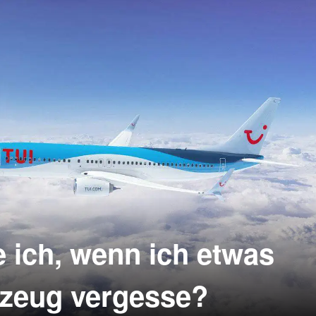
jeweilige Fluggesellschaft kontaktieren! Merkst du es noch
afen, begib dich am besten direkt an den „Lost & Found“-
nGefundene Gegenstände landen im Lost & Found Büro der
n Fluggesellschaft, mit der du geflogen bist. Sie werden hier
und für ca. 2-3 Monate bzw. bei Wertgegenständen mind. 6
. Da der Platz begrenzt ist, werden Fundgegenstände, die
mand beansprucht, am Ende der Wartezeit vernichtet oder
versteigert.rnrnrnrn
 ich, wenn ich etwas
gzeug vergesse?