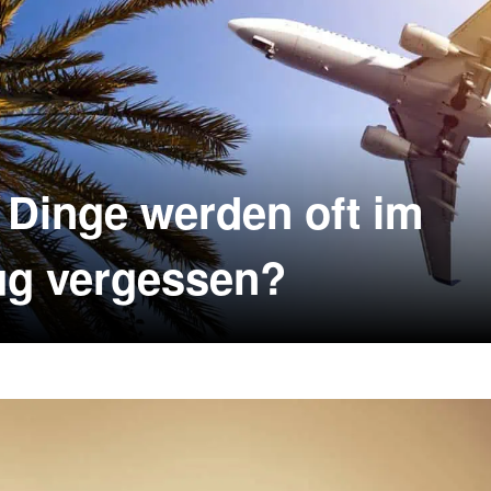
Dinge werden oft im
ug vergessen?
ngenes Gepäck geht ins Lost & Found Büro der jeweiligen