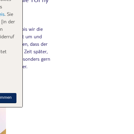
s
is
. Sie
[in der
lt sitzen, bis wir die
in
 die Flugzeit um und
iderruf
al passieren, dass der
st einige Zeit später,
tet
he Dinge besonders gern
hrt ihr hier.
timmen