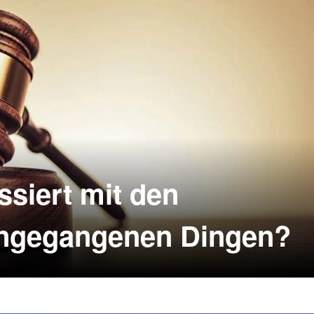
t, mit der du geflogen bist.rnrnNach 6 Monaten werden die
nicht abgeholten Dinge an eine Auktion weitergeleitet.
siert mit den
engegangenen Dingen?