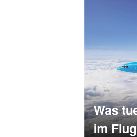
Unverzüglich die 
am Flugh
Schalter.rnr
jeweilige
eingelagert 
Monate aufbewahrt
nie
Was tue
im Flu