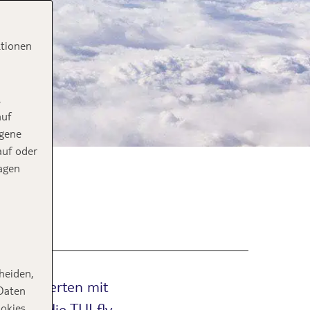
ktionen
,
auf
ogene
auf oder
agen
n
heiden,
 TUI Experten mit
 Daten
en uns die TUI fly
ookies