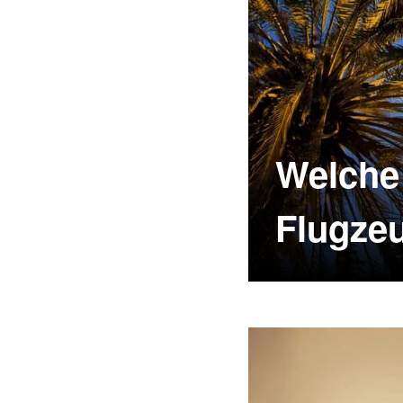
Welche 
Flugze
Verlorengega