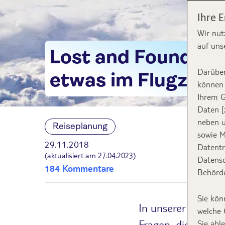
Ihre 
Wir nut
auf uns
Lost and Found: W
Darüber
etwas im Flugzeug
können 
Ihrem G
Daten [
neben u
Reiseplanung
sowie M
29.11.2018
Datentr
(aktualisiert am 27.04.2023)
Datensc
184 Kommentare
Behörde
Sie kön
In unserer neuen R
welche 
Fragen, die ihr eu
Sie abl