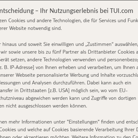
Entscheidung – Ihr Nutzungserlebnis bei TUI.com
zen Cookies und andere Technologien, die für Services und Fun
erer Website notwendig sind.
as tun, wenn
 hinaus und soweit Sie einwilligen und „Zustimmen“ auswählen
 verloren geht?
wir sowie unsere bis zu fünf Partner als Drittanbieter Cookies 
erät setzen, andere Technologien verwenden und personenbez
z. B. IP-Adresse] von Ihnen erheben und verarbeiten, um Ihnen 
nserer Webseite personalisierte Werbung und Inhalte vorzuschl
essungen und Analysen durchzuführen. Dabei kann auch ein
Text:
TUI Reiseexperte
ansfer in Drittstaaten [z.B. USA] möglich sein, wo vom EU-
hutzniveau abgewichen werden kann und Zugriffe von dortigen
n nicht ausgeschlossen werden können.
nen mehr Informationen unter "Einstellungen" finden und entsc
eihe „
Ask the Expert
“ konfrontieren wir unsere
Cookies und welche auf Cookies basierende Verarbeitung Ihrer
ch schon immer mal gestellt habt. Dieses Mal hab
ehnen oder akzeptieren möchten. Weitere Information zu den C