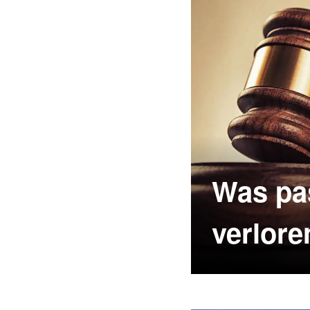
Fluggesellschaf
Was pas
verlor