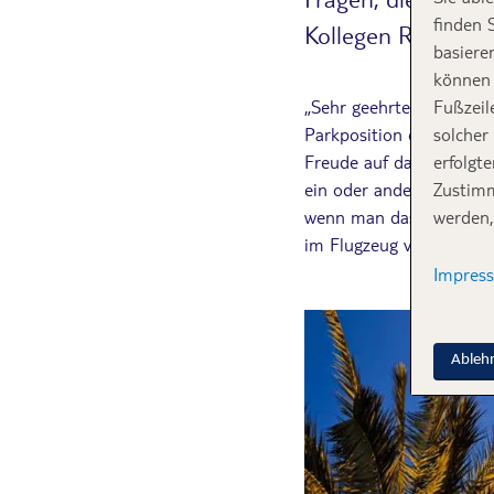
finden 
Kollegen Rede und
basiere
können 
„Sehr geehrte Fluggäste
Fußzeil
Parkposition erreicht h
solcher
Freude auf daheim bzw. 
erfolgt
ein oder andere Gegenst
Zustimm
wenn man das Flugzeug s
werden,
im Flugzeug vergessen w
Impres
Ableh
Oft im Flug