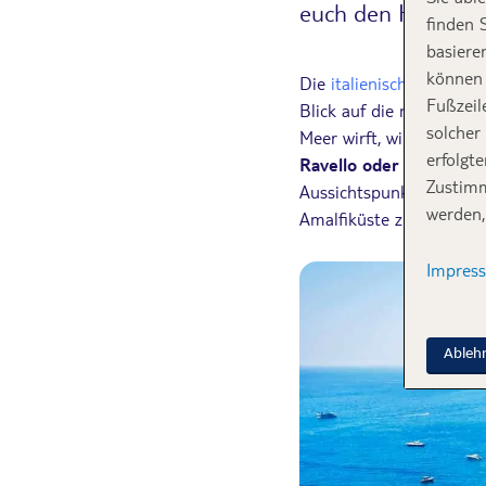
euch den Hotspot i
finden 
basiere
können 
Die
italienische Amalfik
Fußzeil
Blick auf die malerisch
solcher
Meer wirft, wird dem si
erfolgt
Ravello oder Amalfi
. Di
Zustimm
Aussichtspunkten und Fo
werden,
Amalfiküste zu einem der
Impres
Ableh