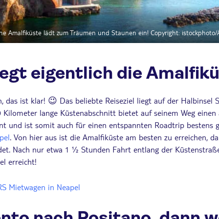
e Amalfiküste lädt zum Träumen und Staunen ein! Copyright: istockphoto/
egt eigentlich die Amalfik
h, das ist klar! 😉 Das beliebte Reiseziel liegt auf der Halbinsel
 Kilometer lange Küstenabschnitt bietet auf seinem Weg einen
nt und ist somit auch für einen entspannten Roadtrip bestens g
pel
. Von hier aus ist die Amalfiküste am besten zu erreichen, da
det. Nach nur etwa 1 ½ Stunden Fahrt entlang der Küstenstraß
l erreicht!
RS Mietwagen in Neapel
nto nach Positano, dann w