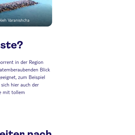
Aleh Varanishcha
üste?
 Sorrent in der Region
 atemberaubenden Blick
eeignet, zum Beispiel
 sich hier auch der
e mit tollem
eiter nach