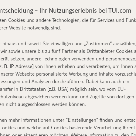
Entscheidung – Ihr Nutzungserlebnis bei TUI.com
en-)Schirm und
zen Cookies und andere Technologien, die für Services und Fun
erer Website notwendig sind.
 Hotels an der
 hinaus und soweit Sie einwilligen und „Zustimmen“ auswählen
wir sowie unsere bis zu fünf Partner als Drittanbieter Cookies 
erät setzen, andere Technologien verwenden und personenbez
z. B. IP-Adresse] von Ihnen erheben und verarbeiten, um Ihnen 
nserer Webseite personalisierte Werbung und Inhalte vorzuschl
essungen und Analysen durchzuführen. Dabei kann auch ein
Text:
TUI Bloggerin Re
ansfer in Drittstaaten [z.B. USA] möglich sein, wo vom EU-
hutzniveau abgewichen werden kann und Zugriffe von dortigen
n nicht ausgeschlossen werden können.
nd Ohren offenhält, wird sehen, dass es sich v
nen mehr Informationen unter "Einstellungen" finden und entsc
Cookies und welche auf Cookies basierende Verarbeitung Ihrer
an der Amalfiküste gut gehen lassen. TUI Blogger
ehnen oder akzeptieren möchten. Weitere Information zu den C