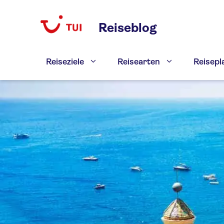
Zum
Inhalt
Reiseblog
springen
Reiseziele
Reisearten
Reisep