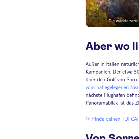
Die wunderschön
Aber wo li
Außer in Italien natürlic
Kampanien. Der etwa 50
über den Golf von Sorre
vom nahegelegenen Nea
nächste Flughafen befin
Panoramablick ist das Zie
☞
Finde deinen TUI CA
Von Sorre