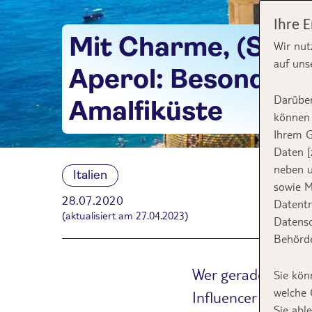
Ihre 
Mit Charme, (Sonn
Wir nut
auf uns
Aperol: Besondere
Darüber
Amalfiküste
können 
Ihrem G
Daten [
neben u
Italien
sowie M
28.07.2020
Datentr
(aktualisiert am 27.04.2023)
Datensc
Behörde
Wer gerade Augen u
Sie kön
welche 
Influencer gerade 
Sie abl