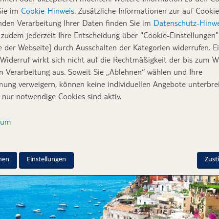
n Italien vor und zeigt euch, wo ihr am schönste
Sie im
Cookie-Hinweis
. Zusätzliche Informationen zur auf Cookie
nden Verarbeitung Ihrer Daten finden Sie im
Datenschutz-Hinwe
zudem jederzeit Ihre Entscheidung über "Cookie-Einstellungen" 
üste
zählt wohl zu den schönsten Küstenabstreifen der Welt und
e der Webseite] durch Ausschalten der Kategorien widerrufen. E
e Landschaft mit seinen Küstenhängen, duftenden Zitronenhain
 Widerruf wirkt sich nicht auf die Rechtmäßigkeit der bis zum W
cher nicht wiedersprechen. Hinzu kommen die vielen bekannten
en Verarbeitung aus. Soweit Sie „Ablehnen“ wählen und Ihre
ese sind für ihre Hänge voller bunter herrschaftlicher Villen, a
ung verweigern, können keine individuellen Angebote unterbrei
tospots sowie Restaurants und Cafés bekannt. In den letzten Ja
 nur notwendige Cookies sind aktiv.
 beliebtesten Urlaubsziele für viele Prominente, Reiseblogger 
sum
nen
Einstellungen
Zus