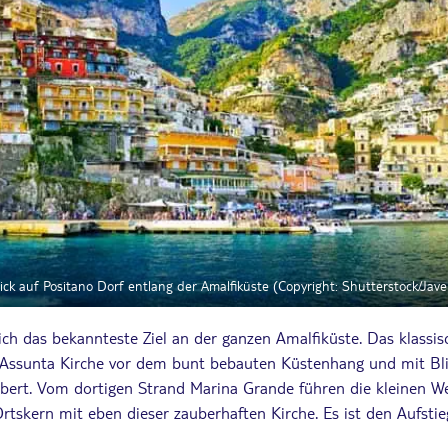
ick auf Positano Dorf entlang der Amalfiküste (Copyright: Shutterstock/Jav
ich das bekannteste Ziel an der ganzen Amalfiküste. Das klassi
Assunta Kirche vor dem bunt bebauten Küstenhang und mit Bli
ubert. Vom dortigen Strand Marina Grande führen die kleinen 
Ortskern mit eben dieser zauberhaften Kirche. Es ist den Aufstie