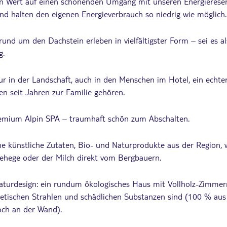
en Wert auf einen schonenden Umgang mit unseren Energiereser
und halten den eigenen Energieverbrauch so niedrig wie möglich.
rund um den Dachstein erleben in vielfältigster Form – sei es a
g.
nur in der Landschaft, auch in den Menschen im Hotel, ein echter
en seit Jahren zur Familie gehören.
remium Alpin SPA – traumhaft schön zum Abschalten.
e künstliche Zutaten, Bio- und Naturprodukte aus der Region, 
ehege oder der Milch direkt vom Bergbauern.
aturdesign: ein rundum ökologisches Haus mit Vollholz-Zimmern 
netischen Strahlen und schädlichen Substanzen sind (100 % aus 
ch an der Wand).