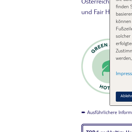
Österreich, Deutsc
finden 
und Fair Hotel“ La
basiere
können 
Fußzeil
solcher
erfolgt
Zustimm
werden,
Impres
Ableh
➨ Ausführlichere Infor