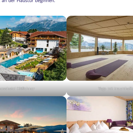
 an der Haustür beginnen.
nesshotel Höflehner
Yoga mit traumhaft