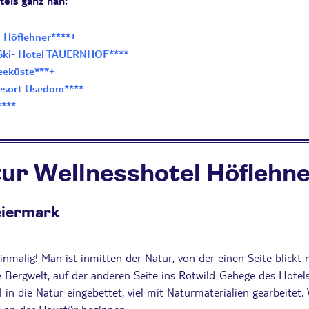
tels ganz nah:
l Höflehner****+
 Ski- Hotel TAUERNHOF****
eeküste***+
esort Usedom****
***
tur Wellnesshotel Höflehne
iermark
einmalig! Man ist inmitten der Natur, von der einen Seite blickt
e Bergwelt, auf der anderen Seite ins Rotwild-Gehege des Hotels.
 in die Natur eingebettet, viel mit Naturmaterialien gearbeite