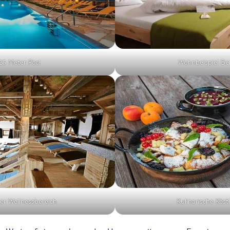
25 Meter Pool
Wohnbeispiel Be
er Wellnessbereich
Kulinarische Köst