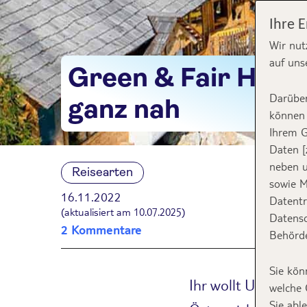
Ihre 
Wir nut
auf uns
Green & Fair Hotel
Darüber
ganz nah
können 
Ihrem G
Daten [
neben u
Reisearten
sowie M
16.11.2022
Datentr
(aktualisiert am 10.07.2025)
Datensc
2 Kommentare
Behörde
Sie kön
Ihr wollt Urlaub m
welche 
Sie abl