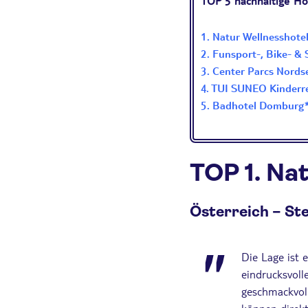
TOP 5 nachhaltige Ho
1. Natur Wellnesshote
2. Funsport-, Bike- &
3. Center Parcs Nords
4. TUI SUNEO Kinderr
5. Badhotel Domburg*
TOP 1. Na
Österreich
–
Ste
Die Lage ist 
eindrucksvoll
geschmackvoll