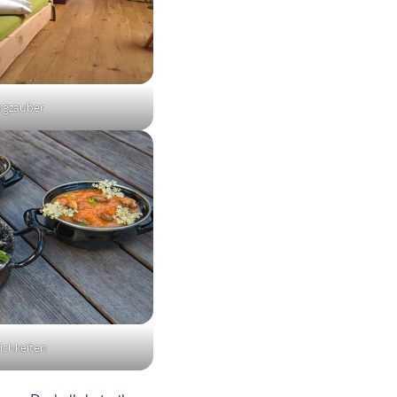
rgzauber
lichkeiten