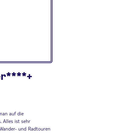
r****+
 man auf die
 Alles ist sehr
t. Wander- und Radtouren