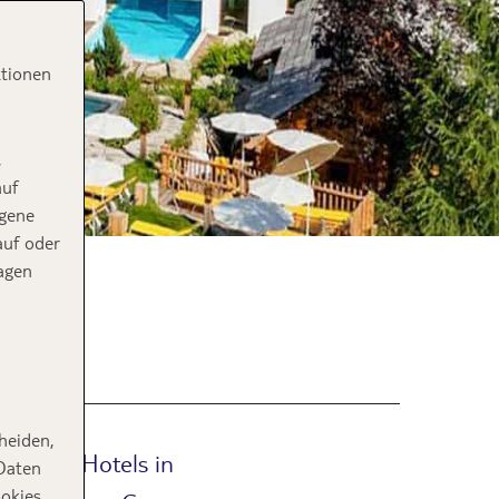
ktionen
,
auf
ogene
auf oder
agen
n
heiden,
e TOP 5 Hotels in
 Daten
ookies