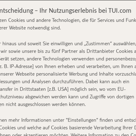
Entscheidung – Ihr Nutzungserlebnis bei TUI.com
zen Cookies und andere Technologien, die für Services und Fun
erer Website notwendig sind.
s – unsere TOP 5
 hinaus und soweit Sie einwilligen und „Zustimmen“ auswählen
wir sowie unsere bis zu fünf Partner als Drittanbieter Cookies 
erät setzen, andere Technologien verwenden und personenbez
z. B. IP-Adresse] von Ihnen erheben und verarbeiten, um Ihnen 
nserer Webseite personalisierte Werbung und Inhalte vorzuschl
essungen und Analysen durchzuführen. Dabei kann auch ein
Text:
Julia Wübbelman
ansfer in Drittstaaten [z.B. USA] möglich sein, wo vom EU-
hutzniveau abgewichen werden kann und Zugriffe von dortigen
n nicht ausgeschlossen werden können.
nen mehr Informationen unter "Einstellungen" finden und entsc
achen, aber nachhaltiger? Wir zeigen euch unser
Cookies und welche auf Cookies basierende Verarbeitung Ihrer
ehnen oder akzeptieren möchten. Weitere Information zu den C