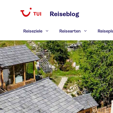
Zum
Inhalt
Reiseblog
springen
Reiseziele
Reisearten
Reisep