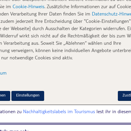
hland und den Niederlanden – alle zertifiziert 
Sie im
Cookie-Hinweis
. Zusätzliche Informationen zur auf Cookie
bel gekennzeichnet.
nden Verarbeitung Ihrer Daten finden Sie im
Datenschutz-Hinwe
zudem jederzeit Ihre Entscheidung über "Cookie-Einstellungen" 
e der Webseite] durch Ausschalten der Kategorien widerrufen. E
Green & Fair Hote
 Widerruf wirkt sich nicht auf die Rechtmäßigkeit der bis zum W
en Verarbeitung aus. Soweit Sie „Ablehnen“ wählen und Ihre
erklärt!
ung verweigern, können keine individuellen Angebote unterbrei
 nur notwendige Cookies sind aktiv.
Unsere „Green & Fair“ Hotels wurden von e
sum
Organisation zertifiziert und erfüllen die Kriterie
Tourism Councils“. Die Hotels zeichnen sich
Management, Ressourcenschonung, Nutzung lokaler
und vieles mehr aus.
nen
Einstellungen
Zus
mationen zu
Nachhaltigkeitslabels im Tourismus
lest ihr in diese