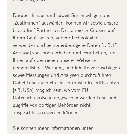
Darüber hinaus und soweit Sie einwilligen und
Erkunde die TOP 10
„Zustimmen“ auswählen, können wir sowie unsere
bis zu fünf Partner als Drittanbieter Cookies auf
Strände in Portugal
Ihrem Gerät setzen, andere Technologien
verwenden und personenbezogene Daten [z. B. IP-
Adresse] von Ihnen erheben und verarbeiten, um
Ihnen auf oder neben unserer Webseite
personalisierte Werbung und Inhalte vorzuschlagen
sowie Messungen und Analysen durchzuführen.
Dabei kann auch ein Datentransfer in Drittstaaten
[z.B. USA] möglich sein, wo vom EU-
Datenschutzniveau abgewichen werden kann und
Zugriffe von dortigen Behörden nicht
1
ausgeschlossen werden können.
Comporta Beach: Endlose Weite
Sie können mehr Informationen unter
auf der Tróia Halbinsel