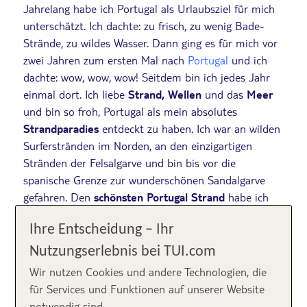
Jahrelang habe ich Portugal als Urlaubsziel für mich
unterschätzt. Ich dachte: zu frisch, zu wenig Bade-
Strände, zu wildes Wasser. Dann ging es für mich vor
zwei Jahren zum ersten Mal nach
Portugal
und ich
dachte: wow, wow, wow! Seitdem bin ich jedes Jahr
einmal dort. Ich liebe
Strand, Wellen
und das
Meer
und bin so froh, Portugal als mein absolutes
Strandparadies
entdeckt zu haben. Ich war an wilden
Surferstränden im Norden, an den einzigartigen
Stränden der Felsalgarve und bin bis vor die
spanische Grenze zur wunderschönen Sandalgarve
gefahren. Den
schönsten Portugal Strand
habe ich
für mich persönlich entdeckt. Ich stelle dir meine Top
Ihre Entscheidung – Ihr
10 vor! Welcher ist dein Favorit?
Nutzungserlebnis bei TUI.com
Wir nutzen Cookies und andere Technologien, die
Inhalt
für Services und Funktionen auf unserer Website
notwendig sind.