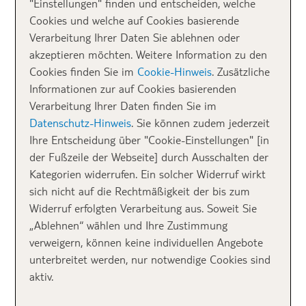
"Einstellungen" finden und entscheiden, welche
Cookies und welche auf Cookies basierende
Wow dachte ich, als ich diesen
Portugal Strand
in
Verarbeitung Ihrer Daten Sie ablehnen oder
meinem Urlaub im September 2020 entdeckte. Gut,
akzeptieren möchten. Weitere Information zu den
das Jahr ist besonders, weil nur wenige Leute
Cookies finden Sie im
Cookie-Hinweis
. Zusätzliche
reisen … Aber die Entdeckung dieses leeren,
weiten,
Informationen zur auf Cookies basierenden
unglaublich tollen Comporta Beach
Strandes
war
Verarbeitung Ihrer Daten finden Sie im
einmalig schön. Wir kamen von der
Algarve
und
Datenschutz-Hinweis
. Sie können zudem jederzeit
waren auf Rückreise nach
Lissabon
: da entdeckten wir
Ihre Entscheidung über "Cookie-Einstellungen" [in
diese Halbinsel auf der Karte und nahmen die Fähre
der Fußzeile der Webseite] durch Ausschalten der
nach Tróia. NachTróia fahren viele Einheimische,
Kategorien widerrufen. Ein solcher Widerruf wirkt
gerade auch am Wochenende. Wenn du aber aus
sich nicht auf die Rechtmäßigkeit der bis zum
Süden kommst, solltest du direkt bei Comporta
Widerruf erfolgten Verarbeitung aus. Soweit Sie
anhalten. Da ist der Strand einfach am schönsten.
„Ablehnen“ wählen und Ihre Zustimmung
verweigern, können keine individuellen Angebote
unterbreitet werden, nur notwendige Cookies sind
aktiv.