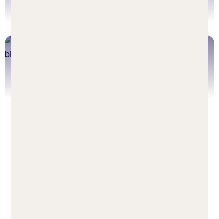
Zum TOP 10 Artikel
Welches Pestana Hotel passt zu Dir?
Zum Pestana Artikel
Häufige Fragen zu Hotels in
Portugal
Kann ich Leitungswasser im
Hotel in Portugal trinken?
Grundsätzlich gilt das Leitungswasser in Portugal