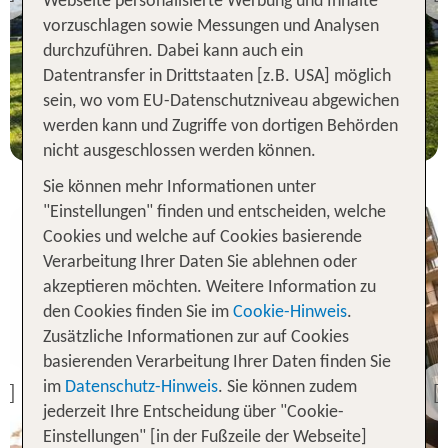
Previous
Webseite personalisierte Werbung und Inhalte
81 % Weiterempfehlung
vorzuschlagen sowie Messungen und Analysen
durchzuführen. Dabei kann auch ein
Datentransfer in Drittstaaten [z.B. USA] möglich
7 Nächte, ÜF, DZ
sein, wo vom EU-Datenschutzniveau abgewichen
p.P. ab 320 €
werden kann und Zugriffe von dortigen Behörden
nicht ausgeschlossen werden können.
Sie können mehr Informationen unter
"Einstellungen" finden und entscheiden, welche
Cookies und welche auf Cookies basierende
Verarbeitung Ihrer Daten Sie ablehnen oder
akzeptieren möchten. Weitere Information zu
den Cookies finden Sie im
Cookie-Hinweis
.
Zusätzliche Informationen zur auf Cookies
basierenden Verarbeitung Ihrer Daten finden Sie
Portugal
Vila Galé Porto
im
Datenschutz-Hinweis
. Sie können zudem
Previous
jederzeit Ihre Entscheidung über "Cookie-
91 % Weiterempfehlung
Einstellungen" [in der Fußzeile der Webseite]