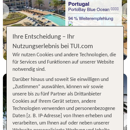
Portugal
PortoBay Blue Ocean
Previous
94 % Weiterempfehlung
statt
Ihre Entscheidung – Ihr
7 Nächte, ÜF, DZ
413 €
Nutzungserlebnis bei TUI.com
p.P. ab 400 €
Wir nutzen Cookies und andere Technologien, die
für Services und Funktionen auf unserer Website
notwendig sind.
Darüber hinaus und soweit Sie einwilligen und
„Zustimmen“ auswählen, können wir sowie
unsere bis zu fünf Partner als Drittanbieter
Cookies auf Ihrem Gerät setzen, andere
Technologien verwenden und personenbezogene
Daten [z. B. IP-Adresse] von Ihnen erheben und
Portugal
verarbeiten, um Ihnen auf oder neben unserer
Azoris Royal Garden