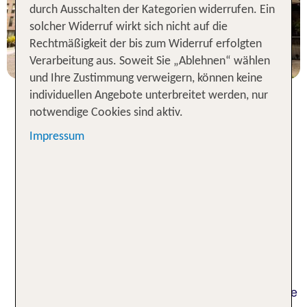
durch Ausschalten der Kategorien widerrufen. Ein
7 Nächte, ÜF, DZ
solcher Widerruf wirkt sich nicht auf die
p.P. ab 415 €
Rechtmäßigkeit der bis zum Widerruf erfolgten
Verarbeitung aus. Soweit Sie „Ablehnen“ wählen
und Ihre Zustimmung verweigern, können keine
individuellen Angebote unterbreitet werden, nur
notwendige Cookies sind aktiv.
Hotels in Portugal – Faszination
Impressum
aus Landschaft und Kultur
Erlebe in einem Hotel in Portugal dieses
einzigartige Land mit seinem sanften Licht, den
sehnsuchtsvollen Melodien und traumhaften
Küsten. Dich erwarten spektakuläre Klippen und
weite Sandstrände, die zum Baden und zu
Wassersport einladen. Lass dich betören von
großartiger Natur und reicher Kultur. Besuche urige