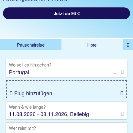
Jetzt ab 94 €
Pauschalreise
Hotel
DEALS
Flug
Ferienhaus
Mietwagen
Wo soll es hin gehen?
Kreuzfahrten
Rundreisen
Ausflüge
Camper
Privattransfer
Zusatzleistungen
Flug hinzufügen
Wann & wie lange?
11.08.2026 - 08.11.2026, Beliebig
Wer reist mit?