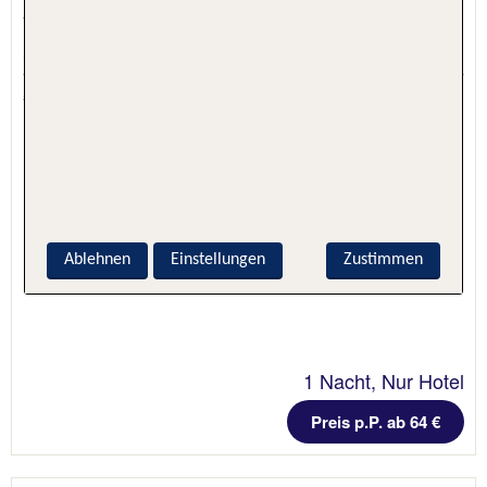
Vila Baleira Village
Campo de Baixo, Madeira, Portugal
5.2 - 83 % Weiterempfehlung
Ablehnen
Einstellungen
Zustimmen
1 Nacht, Nur Hotel
Preis p.P. ab 64 €