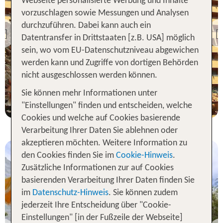
Webseite personalisierte Werbung und Inhalte
Algarve
vorzuschlagen sowie Messungen und Analysen
Hyatt Regency Vilamoura
durchzuführen. Dabei kann auch ein
Algarve
Previous
Datentransfer in Drittstaaten [z.B. USA] möglich
100 % Weiterempfehlung
sein, wo vom EU-Datenschutzniveau abgewichen
werden kann und Zugriffe von dortigen Behörden
statt
nicht ausgeschlossen werden können.
7 Nächte, HP, XX
1217 €
p.P. ab 1057 €
Sie können mehr Informationen unter
"Einstellungen" finden und entscheiden, welche
Cookies und welche auf Cookies basierende
Verarbeitung Ihrer Daten Sie ablehnen oder
akzeptieren möchten. Weitere Information zu
den Cookies finden Sie im
Cookie-Hinweis
.
Zusätzliche Informationen zur auf Cookies
basierenden Verarbeitung Ihrer Daten finden Sie
im
Datenschutz-Hinweis
. Sie können zudem
jederzeit Ihre Entscheidung über "Cookie-
Einstellungen" [in der Fußzeile der Webseite]
Algarve