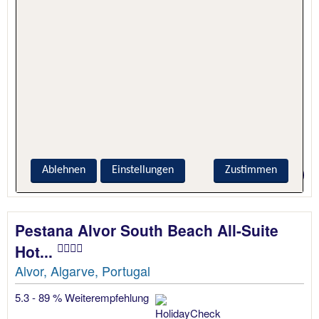
5 Nächte, Hotel + Flug
Ablehnen
Einstellungen
Zustimmen
Preis p.P. ab 397 €
Pestana Alvor South Beach All-Suite
Hot...
Alvor, Algarve, Portugal
5.3 - 89 % Weiterempfehlung