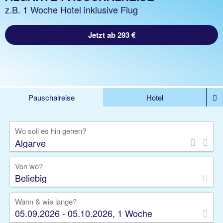
z.B. 1 Woche Hotel inklusive Flug
Jetzt ab 293 €
Pauschalreise
Hotel
DEALS
Flug
Ferienhaus
Mietwagen
Wo soll es hin gehen?
Kreuzfahrten
Rundreisen
Ausflüge
Camper
Privattransfer
Zusatzleistungen
Von wo?
Beliebig
Wann & wie lange?
05.09.2026 - 05.10.2026, 1 Woche