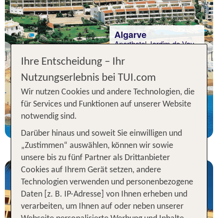
Algarve
Aparthotel Jardim do Vau
Previous
Ihre Entscheidung – Ihr
97 % Weiterempfehlung
Nutzungserlebnis bei TUI.com
statt
Wir nutzen Cookies und andere Technologien, die
7 Nächte, HP, Ap
886 €
für Services und Funktionen auf unserer Website
p.P. ab 717 €
notwendig sind.
Darüber hinaus und soweit Sie einwilligen und
„Zustimmen“ auswählen, können wir sowie
unsere bis zu fünf Partner als Drittanbieter
Cookies auf Ihrem Gerät setzen, andere
Technologien verwenden und personenbezogene
Daten [z. B. IP-Adresse] von Ihnen erheben und
verarbeiten, um Ihnen auf oder neben unserer