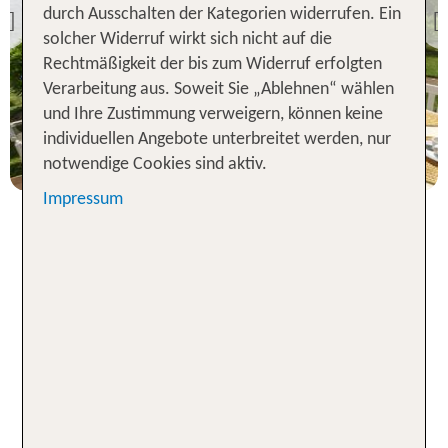
Rocha Brava
durch Ausschalten der Kategorien widerrufen. Ein
Previous
solcher Widerruf wirkt sich nicht auf die
98 % Weiterempfehlung
Rechtmäßigkeit der bis zum Widerruf erfolgten
statt
Verarbeitung aus. Soweit Sie „Ablehnen“ wählen
7 Nächte, HP, Ap
878 €
und Ihre Zustimmung verweigern, können keine
individuellen Angebote unterbreitet werden, nur
p.P. ab 713 €
notwendige Cookies sind aktiv.
Impressum
Den Sommer nach Herzenslust
verlängern: Pauschalreise an die
Algarve 2026
Du möchtest einen herrlichen Sommerurlaub
außerhalb der Hauptsaison verbringen? Wenn die
Tage in Deutschland bereits kürzer werden, tankst