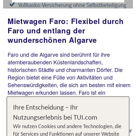
Mietwagen Faro: Flexibel durch
Faro und entlang der
wunderschönen Algarve
Faro und die Algarve sind berühmt für ihre
atemberaubenden Küstenlandschaften,
historischen Städte und charmanten Dörfer. Die
Region bietet eine Fülle von Aktivitäten und
Sehenswürdigkeiten, die sich am besten mit einem
Mietwagen erkunden lassen. Faro ist ein
ausgezeichneter Ausgangspunkt für
Erkundungstouren. Die Stadt selbst ist reich an
Ihre Entscheidung – Ihr
Geschichte und Kultur, mit einer malerischen
Nutzungserlebnis bei TUI.com
Altstadt, die von alten Stadtmauern umgeben ist.
Wir nutzen Cookies und andere Technologien, die
Mit einem Leihwagen kannst du die Algarve in ihrer
für Services und Funktionen auf unserer Website