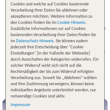
Fahrzeug, Minibus oder ein Cabrio für sonnige
Cookies und welche auf Cookies basierende
Ausfahrten – die Auswahl ist groß. Zweitens,
Verarbeitung Ihrer Daten Sie ablehnen oder
informiere Dich im Voraus über die Verkehrsregeln
akzeptieren möchten. Weitere Information zu
und Besonderheiten des portugiesischen
den Cookies finden Sie im
Cookie-Hinweis
.
Straßenverkehrs, insbesondere der Mautgebühren,
Zusätzliche Informationen zur auf Cookies
falls Du auf Autobahnen unterwegs sein möchtest.
basierenden Verarbeitung Ihrer Daten finden Sie
Und schließlich, vergiss nicht, eine gültige
im
Datenschutz-Hinweis
. Sie können zudem
Kreditkarte für die Kaution sowie Deinen
jederzeit Ihre Entscheidung über "Cookie-
Führerschein mitzunehmen. Mit diesen Tipps steht
Einstellungen" [in der Fußzeile der Webseite]
Deiner Fahrt im Süden Portugals nichts im Weg.
durch Ausschalten der Kategorien widerrufen. Ein
solcher Widerruf wirkt sich nicht auf die
Rechtmäßigkeit der bis zum Widerruf erfolgten
Autovermietung von TUI - Unser
Verarbeitung aus. Soweit Sie „Ablehnen“ wählen
RUNDUM-SORGLOS-
und Ihre Zustimmung verweigern, können keine
VERSPRECHEN:
individuellen Angebote unterbreitet werden, nur
notwendige Cookies sind aktiv.
Impressum