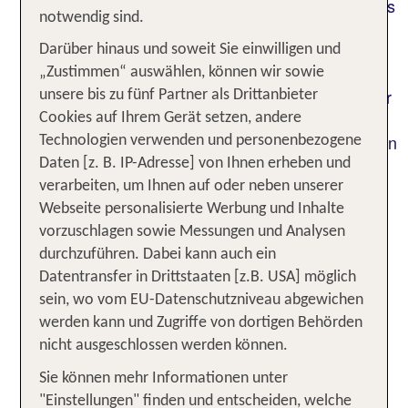
ganzen Vielfalt erkunden. Entlang der Küste gibt es
notwendig sind.
malerische Fischerdörfer wie Albufeira, Lagos und
Portimão. Du kannst an den zahlreichen Stränden
Darüber hinaus und soweit Sie einwilligen und
die Sonne genießen und im klaren Wasser des
„Zustimmen“ auswählen, können wir sowie
Atlantiks schwimmen. Die Algarve bietet einige der
unsere bis zu fünf Partner als Drittanbieter
schönsten Strände Europas, von langen
Cookies auf Ihrem Gerät setzen, andere
Sandstränden bis zu versteckten Buchten zwischen
Technologien verwenden und personenbezogene
den Felsen.
Daten [z. B. IP-Adresse] von Ihnen erheben und
verarbeiten, um Ihnen auf oder neben unserer
Faro und die Algarve gehören zu
Webseite personalisierte Werbung und Inhalte
den beliebtesten Reiseziele
vorzuschlagen sowie Messungen und Analysen
durchzuführen. Dabei kann auch ein
Portugals
Datentransfer in Drittstaaten [z.B. USA] möglich
Um Deine Reise mit dem Mietwagen an der
sein, wo vom EU-Datenschutzniveau abgewichen
Algarve so angenehm wie möglich zu gestalten,
werden kann und Zugriffe von dortigen Behörden
gibt es ein paar Dinge, die Du beachten solltest.
nicht ausgeschlossen werden können.
Erstens, wähle ein Fahrzeug, das zu Deinen
Sie können mehr Informationen unter
Bedürfnissen passt. Ob Stadtflitzer, robustes
"Einstellungen" finden und entscheiden, welche