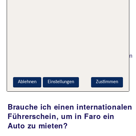
Mietwagen Faro
Gibt es Mautgebühren in und um
Faro?
In Portugal gibt es ein gut ausgebautes
Straßennetz, daher gibt es auch einige Autobahnen
mit Mautgebühren. Informiere Dich bitte im Voraus
bei Deinem Vermieter, wie die Mautgebühren
behandelt werden und ob Du eventuell ein
Ablehnen
Einstellungen
Zustimmen
elektronisches Mautsystem benötigst.
Brauche ich einen internationalen
Führerschein, um in Faro ein
Auto zu mieten?